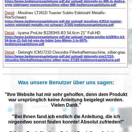
https://www.bedienungsanleitung-pdf.de/ upload/ delonghi-ec-685-m-dedica-
style-siebtrager-espressomaschine-silber-886-bedienungsanleitung.pdf
Detail
- Moulinex LT261D Toaster Subito Edelstahl Metallic-
Rot/Schwarz
https://www.bedienungsanleitung-pdf.de/ upload/ moulinex-lt261d-toaster-
subito-edelstahl-metallic-rot-schwarz-37255-bedienungsanleitung.pdf
Detail
- iiyama ProLite B2283HS-B3 54,6cm 21" Full-HD
https://www.bedienungsanleitung-pdf.de/ upload/ iiyama-prolite-b2283hs-b3-
54-6cm-21-full-hd-vga-dp-hdmi-1ms-80mio-1-ls-6975-
bedienungsanleitung.pdf
Detail
- Delonghi ICM17210 Clessidra Filterkaffeemaschine, silber-grau
https://www.bedienungsanleitung-pdf.de/ upload/ delonghi-icm17210-
clessidra-filterkaffeemaschine-silber-grau-37183-bedienungsanleitung.pdf
Was unsere Benutzer über uns sagen:
"Ihre Website hat mir sehr geholfen, denn dem Produkt
war ursprünglich keine Anleitung beigelegt worden.
Vielen Dank."
"Bei Ihnen fand ich endlich die Anleitung, die ich
nirgendwo sonst finden konnte! Absolut zufrieden!"