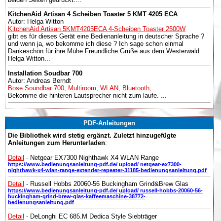
KitchenAid Artisan 4 Scheiben Toaster 5 KMT 4205 ECA
Autor: Helga Witton
KitchenAid Artisan 5KMT4205ECA 4-Scheiben Toaster 2500W
gibt es für dieses Gerät eine Bedienanleitung in deutscher Sprache ?
und wenn ja, wo bekomme ich diese ? Ich sage schon einmal
Dankeschön für ihre Mühe Freundliche Grüße aus dem Westerwald
Helga Witton...
Installation Soudbar 700
Autor: Andreas Berndt
Bose Soundbar 700, Multiroom, WLAN, Bluetooth,
Bekomme die hinteren Lautsprecher nicht zum laufe. ...
PDF-Anleitungen
Die Bibliothek wird stetig ergänzt. Zuletzt hinzugefügte
Anleitungen zum Herunterladen
:
Detail
- Netgear EX7300 Nighthawk X4 WLAN Range
https://www.bedienungsanleitung-pdf.de/ upload/ netgear-ex7300-
nighthawk-x4-wlan-range-extender-repeater-31185-bedienungsanleitung.pdf
Detail
- Russell Hobbs 20060-56 Buckingham Grind&Brew Glas
https://www.bedienungsanleitung-pdf.de/ upload/ russell-hobbs-20060-56-
buckingham-grind-brew-glas-kaffeemaschine-38772-
bedienungsanleitung.pdf
Detail
- DeLonghi EC 685.M Dedica Style Siebträger