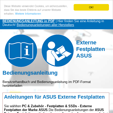
Diese Website verwendet Cookies, um sicherzustellen,
OK!
dass Sie das beste Erlebnis auf unserer Website
erhalten.
Weitere Informationen
BEDIENUNGSANLEITUNG in PDF
| Hier finden Sie eine Anleitung in
Deutsch!
Bedienungsanleitungen aller Herstellers
Externe
Festplatten
ASUS
Bedienungsanleitung
Benutzerhandbuch und Bedienungsanleitung im PDF-Format
herunterladen
Anleitungen für ASUS Externe Festplatten
Sie wählten
PC & Zubehör - Festplatten & SSDs - Externe
Festplatten der Marke ASUS
.Die Bedienungsanleitungen der
ASUS