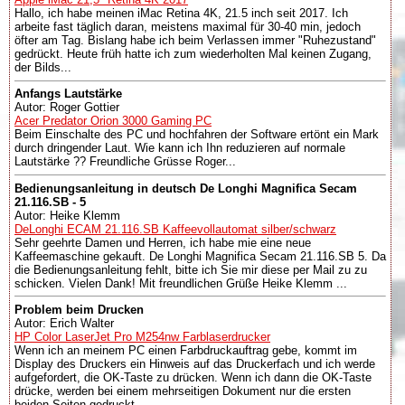
Hallo, ich habe meinen iMac Retina 4K, 21.5 inch seit 2017. Ich
arbeite fast täglich daran, meistens maximal für 30-40 min, jedoch
öfter am Tag. Bislang habe ich beim Verlassen immer "Ruhezustand"
gedrückt. Heute früh hatte ich zum wiederholten Mal keinen Zugang,
der Bilds...
Anfangs Lautstärke
Autor: Roger Gottier
Acer Predator Orion 3000 Gaming PC
Beim Einschalte des PC und hochfahren der Software ertönt ein Mark
durch dringender Laut. Wie kann ich Ihn reduzieren auf normale
Lautstärke ?? Freundliche Grüsse Roger...
Bedienungsanleitung in deutsch De Longhi Magnifica Secam
21.116.SB - 5
Autor: Heike Klemm
DeLonghi ECAM 21.116.SB Kaffeevollautomat silber/schwarz
Sehr geehrte Damen und Herren, ich habe mie eine neue
Kaffeemaschine gekauft. De Longhi Magnifica Secam 21.116.SB 5. Da
die Bedienungsanleitung fehlt, bitte ich Sie mir diese per Mail zu zu
schicken. Vielen Dank! Mit freundlichen Grüße Heike Klemm ...
Problem beim Drucken
Autor: Erich Walter
HP Color LaserJet Pro M254nw Farblaserdrucker
Wenn ich an meinem PC einen Farbdruckauftrag gebe, kommt im
Display des Druckers ein Hinweis auf das Druckerfach und ich werde
aufgefordert, die OK-Taste zu drücken. Wenn ich dann die OK-Taste
drücke, werden bei einem mehrseitigen Dokument nur die ersten
beiden Seiten gedruckt....