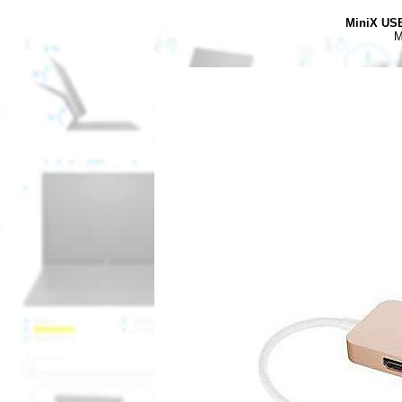
MiniX USB
M