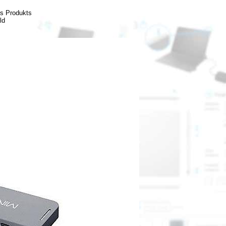
es Produkts
ld