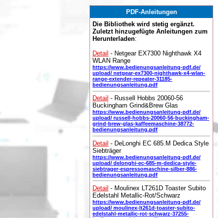
PDF-Anleitungen
Die Bibliothek wird stetig ergänzt.
Zuletzt hinzugefügte Anleitungen zum
Herunterladen
:
Detail
- Netgear EX7300 Nighthawk X4
WLAN Range
https://www.bedienungsanleitung-pdf.de/
upload/ netgear-ex7300-nighthawk-x4-wlan-
range-extender-repeater-31185-
bedienungsanleitung.pdf
Detail
- Russell Hobbs 20060-56
Buckingham Grind&Brew Glas
https://www.bedienungsanleitung-pdf.de/
upload/ russell-hobbs-20060-56-buckingham-
grind-brew-glas-kaffeemaschine-38772-
bedienungsanleitung.pdf
Detail
- DeLonghi EC 685.M Dedica Style
Siebträger
https://www.bedienungsanleitung-pdf.de/
upload/ delonghi-ec-685-m-dedica-style-
siebtrager-espressomaschine-silber-886-
bedienungsanleitung.pdf
Detail
- Moulinex LT261D Toaster Subito
Edelstahl Metallic-Rot/Schwarz
https://www.bedienungsanleitung-pdf.de/
upload/ moulinex-lt261d-toaster-subito-
edelstahl-metallic-rot-schwarz-37255-