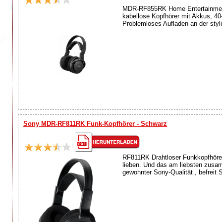
MDR-RF855RK Home Entertainment
kabellose Kopfhörer mit Akkus, 4
Problemloses Aufladen an der styl
Sony MDR-RF811RK Funk-Kopfhörer - Schwarz
RF811RK Drahtloser Funkkopfhörer E
lieben. Und das am liebsten zusa
gewohnter Sony-Qualität , befreit 