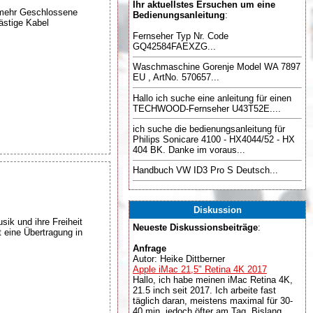
Ihr aktuellstes Ersuchen um eine
 mehr Geschlossene
Bedienungsanleitung
:
ästige Kabel
Fernseher Typ Nr. Code
GQ42584FAEXZG...
Waschmaschine Gorenje Model WA 7897
EU , ArtNo. 570657...
Hallo ich suche eine anleitung für einen
TECHWOOD-Fernseher U43T52E....
ich suche die bedienungsanleitung für
Philips Sonicare 4100 - HX4044/52 - HX
404 BK. Danke im voraus...
Handbuch VW ID3 Pro S Deutsch...
Diskussion
ik und ihre Freiheit
Neueste Diskussionsbeiträge
:
 eine Übertragung in
Anfrage
Autor: Heike Dittberner
Apple iMac 21,5" Retina 4K 2017
Hallo, ich habe meinen iMac Retina 4K,
21.5 inch seit 2017. Ich arbeite fast
täglich daran, meistens maximal für 30-
40 min, jedoch öfter am Tag. Bislang