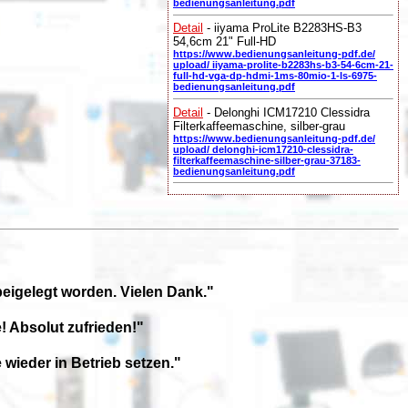
bedienungsanleitung.pdf
Detail
- iiyama ProLite B2283HS-B3
54,6cm 21" Full-HD
https://www.bedienungsanleitung-pdf.de/
upload/ iiyama-prolite-b2283hs-b3-54-6cm-21-
full-hd-vga-dp-hdmi-1ms-80mio-1-ls-6975-
bedienungsanleitung.pdf
Detail
- Delonghi ICM17210 Clessidra
Filterkaffeemaschine, silber-grau
https://www.bedienungsanleitung-pdf.de/
upload/ delonghi-icm17210-clessidra-
filterkaffeemaschine-silber-grau-37183-
bedienungsanleitung.pdf
beigelegt worden. Vielen Dank."
! Absolut zufrieden!"
wieder in Betrieb setzen."