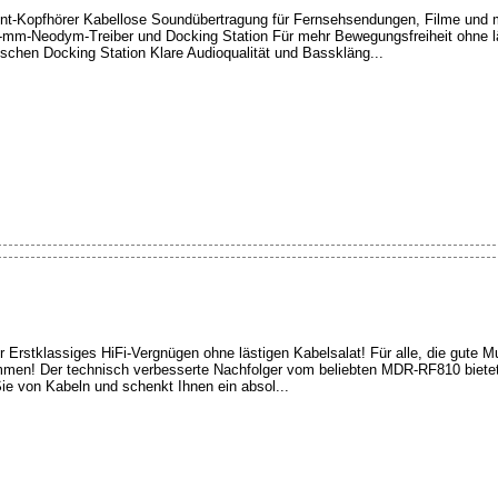
-Kopfhörer Kabellose Soundübertragung für Fernsehsendungen, Filme und
0-mm-Neodym-Treiber und Docking Station Für mehr Bewegungsfreiheit ohne l
ischen Docking Station Klare Audioqualität und Basskläng...
rstklassiges HiFi-Vergnügen ohne lästigen Kabelsalat! Für alle, die gute Mus
mmen! Der technisch verbesserte Nachfolger vom beliebten MDR-RF810 bietet
Sie von Kabeln und schenkt Ihnen ein absol...