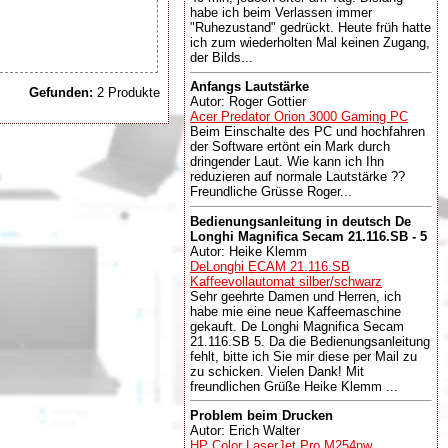
habe ich beim Verlassen immer
"Ruhezustand" gedrückt. Heute früh hatte
ich zum wiederholten Mal keinen Zugang,
der Bilds...
Anfangs Lautstärke
Gefunden:
2 Produkte
Autor: Roger Gottier
Acer Predator Orion 3000 Gaming PC
Beim Einschalte des PC und hochfahren
der Software ertönt ein Mark durch
dringender Laut. Wie kann ich Ihn
reduzieren auf normale Lautstärke ??
Freundliche Grüsse Roger...
Bedienungsanleitung in deutsch De
Longhi Magnifica Secam 21.116.SB - 5
Autor: Heike Klemm
DeLonghi ECAM 21.116.SB
Kaffeevollautomat silber/schwarz
Sehr geehrte Damen und Herren, ich
habe mie eine neue Kaffeemaschine
gekauft. De Longhi Magnifica Secam
21.116.SB 5. Da die Bedienungsanleitung
fehlt, bitte ich Sie mir diese per Mail zu
zu schicken. Vielen Dank! Mit
freundlichen Grüße Heike Klemm ...
Problem beim Drucken
Autor: Erich Walter
HP Color LaserJet Pro M254nw