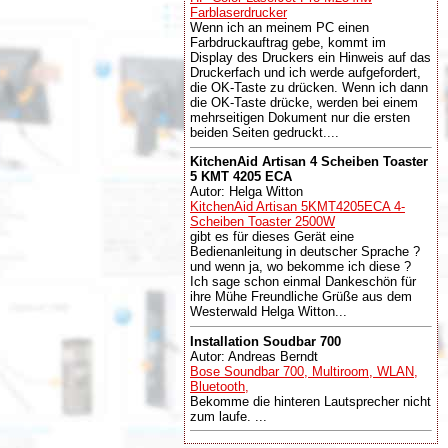
Farblaserdrucker
Wenn ich an meinem PC einen
Farbdruckauftrag gebe, kommt im
Display des Druckers ein Hinweis auf das
Druckerfach und ich werde aufgefordert,
die OK-Taste zu drücken. Wenn ich dann
die OK-Taste drücke, werden bei einem
mehrseitigen Dokument nur die ersten
beiden Seiten gedruckt....
KitchenAid Artisan 4 Scheiben Toaster
5 KMT 4205 ECA
Autor: Helga Witton
KitchenAid Artisan 5KMT4205ECA 4-
Scheiben Toaster 2500W
gibt es für dieses Gerät eine
Bedienanleitung in deutscher Sprache ?
und wenn ja, wo bekomme ich diese ?
Ich sage schon einmal Dankeschön für
ihre Mühe Freundliche Grüße aus dem
Westerwald Helga Witton...
Installation Soudbar 700
Autor: Andreas Berndt
Bose Soundbar 700, Multiroom, WLAN,
Bluetooth,
Bekomme die hinteren Lautsprecher nicht
zum laufe. ...