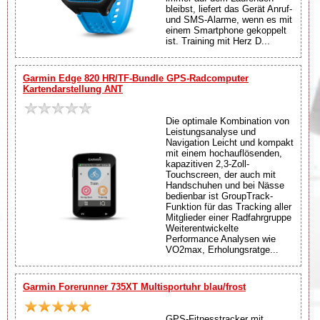
bleibst, liefert das Gerät Anruf-
und SMS-Alarme, wenn es mit
einem Smartphone gekoppelt
ist. Training mit Herz D...
Garmin Edge 820 HR/TF-Bundle GPS-Radcomputer
Kartendarstellung ANT
Die optimale Kombination von
Leistungsanalyse und
Navigation Leicht und kompakt
mit einem hochauflösenden,
kapazitiven 2,3-Zoll-
Touchscreen, der auch mit
Handschuhen und bei Nässe
bedienbar ist GroupTrack-
Funktion für das Tracking aller
Mitglieder einer Radfahrgruppe
Weiterentwickelte
Performance Analysen wie
VO2max, Erholungsratge...
Garmin Forerunner 735XT Multisportuhr blau/frost
GPS-Fitnesstracker mit