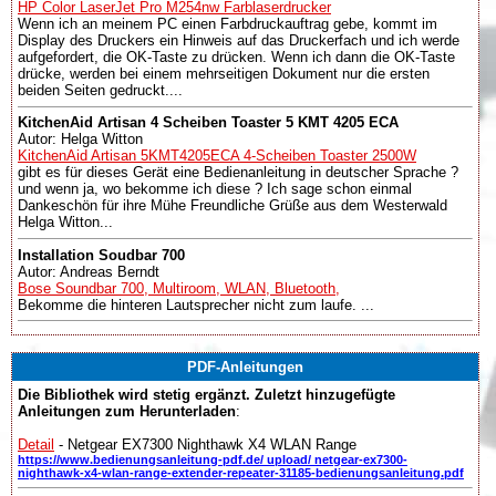
HP Color LaserJet Pro M254nw Farblaserdrucker
Wenn ich an meinem PC einen Farbdruckauftrag gebe, kommt im
Display des Druckers ein Hinweis auf das Druckerfach und ich werde
aufgefordert, die OK-Taste zu drücken. Wenn ich dann die OK-Taste
drücke, werden bei einem mehrseitigen Dokument nur die ersten
beiden Seiten gedruckt....
KitchenAid Artisan 4 Scheiben Toaster 5 KMT 4205 ECA
Autor: Helga Witton
KitchenAid Artisan 5KMT4205ECA 4-Scheiben Toaster 2500W
gibt es für dieses Gerät eine Bedienanleitung in deutscher Sprache ?
und wenn ja, wo bekomme ich diese ? Ich sage schon einmal
Dankeschön für ihre Mühe Freundliche Grüße aus dem Westerwald
Helga Witton...
Installation Soudbar 700
Autor: Andreas Berndt
Bose Soundbar 700, Multiroom, WLAN, Bluetooth,
Bekomme die hinteren Lautsprecher nicht zum laufe. ...
PDF-Anleitungen
Die Bibliothek wird stetig ergänzt. Zuletzt hinzugefügte
Anleitungen zum Herunterladen
:
Detail
- Netgear EX7300 Nighthawk X4 WLAN Range
https://www.bedienungsanleitung-pdf.de/ upload/ netgear-ex7300-
nighthawk-x4-wlan-range-extender-repeater-31185-bedienungsanleitung.pdf