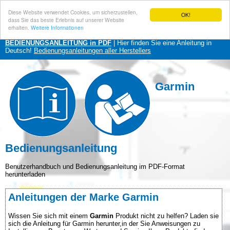
Diese Website verwendet Cookies, um sicherzustellen,
OK!
dass Sie das beste Erlebnis auf unserer Website
erhalten.
Weitere Informationen
BEDIENUNGSANLEITUNG in PDF
| Hier finden Sie eine Anleitung in
Deutsch!
Bedienungsanleitungen aller Herstellers
Garmin
Bedienungsanleitung
Benutzerhandbuch und Bedienungsanleitung im PDF-Format
herunterladen
Anleitungen der Marke Garmin
Wissen Sie sich mit einem
Garmin
Produkt nicht zu helfen? Laden sie
sich die Anleitung für Garmin herunter,in der Sie Anweisungen zu