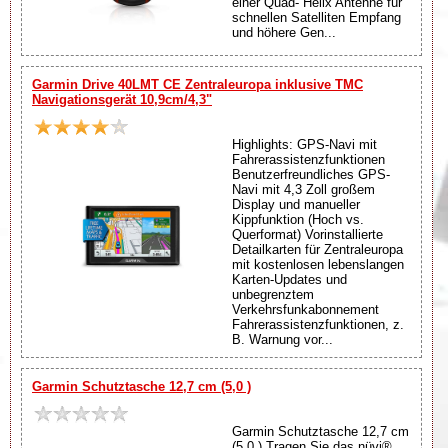
einer Quad- Helix Antenne für
schnellen Satelliten Empfang
und höhere Gen...
Garmin Drive 40LMT CE Zentraleuropa inklusive TMC
Navigationsgerät 10,9cm/4,3"
Highlights: GPS-Navi mit
Fahrerassistenzfunktionen
Benutzerfreundliches GPS-
Navi mit 4,3 Zoll großem
Display und manueller
Kippfunktion (Hoch vs.
Querformat) Vorinstallierte
Detailkarten für Zentraleuropa
mit kostenlosen lebenslangen
Karten-Updates und
unbegrenztem
Verkehrsfunkabonnement
Fahrerassistenzfunktionen, z.
B. Warnung vor...
Garmin Schutztasche 12,7 cm (5,0 )
Garmin Schutztasche 12,7 cm
(5,0 ) Tragen Sie das nüvi®