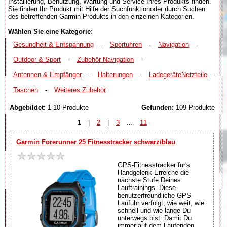
Installierung, Benutzung, Wartung und Service Ihres Produkts finden.
Sie finden Ihr Produkt mit Hilfe der Suchfunktionoder durch Suchen
des betreffenden Garmin Produkts in den einzelnen Kategorien.
Wählen Sie eine Kategorie
:
Gesundheit & Entspannung
-
Sportuhren
-
Navigation
-
Outdoor & Sport
-
Zubehör Navigation
-
Antennen & Empfänger
-
Halterungen
-
LadegeräteNetzteile
-
Taschen
-
Weiteres Zubehör
Abgebildet
: 1-10 Produkte
Gefunden:
109 Produkte
1
|
2
|
3
...
11
Garmin Forerunner 25 Fitnesstracker schwarz/blau
GPS-Fitnesstracker für's
Handgelenk Erreiche die
nächste Stufe Deines
Lauftrainings. Diese
benutzerfreundliche GPS-
Laufuhr verfolgt, wie weit, wie
schnell und wie lange Du
unterwegs bist. Damit Du
immer auf dem Laufenden