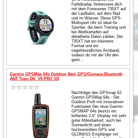
Farbdisplay Verbessere dich
mit dem Forerunner 735XT auf
der Laufbahn, auf dem Rad
und im Wasser. Diese GPS-
Multisport Uhr ist ideal für
Sportler, die beim Training und
bei Wettkämpfen auf
detaillierte Daten zählen. Der
735XT hat ein kleineres
Format und ein
tragefreundliches Armband,
sodass du mit der Uhr den
ganz...
Garmin GPSMap 64s Outdoor Navi GPS/Glonass Bluetooth
ANT Topo Dtl. V8 PRO SD
Nachfolger des GPSmap 62.
Garmin GPSMap 64s - Der
Outdoor Profi mit innovativen
Funktionen Der neue Garmin
GPSMAP 64s besitzt ein
brillantes 2,6‘‘ Display mit sehr
guter Ablesbarkeit, auch bei
Sonnenlicht und einen
hochsensiblen GPS und
GLONASS Empfänger mit