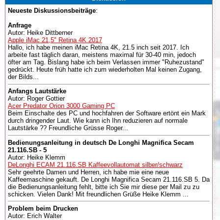
Neueste Diskussionsbeiträge
:
Anfrage
Autor: Heike Dittberner
Apple iMac 21,5" Retina 4K 2017
Hallo, ich habe meinen iMac Retina 4K, 21.5 inch seit 2017. Ich
arbeite fast täglich daran, meistens maximal für 30-40 min, jedoch
öfter am Tag. Bislang habe ich beim Verlassen immer "Ruhezustand"
gedrückt. Heute früh hatte ich zum wiederholten Mal keinen Zugang,
der Bilds...
Anfangs Lautstärke
Autor: Roger Gottier
Acer Predator Orion 3000 Gaming PC
Beim Einschalte des PC und hochfahren der Software ertönt ein Mark
durch dringender Laut. Wie kann ich Ihn reduzieren auf normale
Lautstärke ?? Freundliche Grüsse Roger...
Bedienungsanleitung in deutsch De Longhi Magnifica Secam
21.116.SB - 5
Autor: Heike Klemm
DeLonghi ECAM 21.116.SB Kaffeevollautomat silber/schwarz
Sehr geehrte Damen und Herren, ich habe mie eine neue
Kaffeemaschine gekauft. De Longhi Magnifica Secam 21.116.SB 5. Da
die Bedienungsanleitung fehlt, bitte ich Sie mir diese per Mail zu zu
schicken. Vielen Dank! Mit freundlichen Grüße Heike Klemm ...
Problem beim Drucken
Autor: Erich Walter