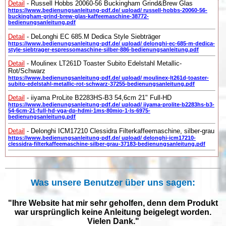
Detail
- Russell Hobbs 20060-56 Buckingham Grind&Brew Glas
https://www.bedienungsanleitung-pdf.de/ upload/ russell-hobbs-20060-56-
buckingham-grind-brew-glas-kaffeemaschine-38772-
bedienungsanleitung.pdf
Detail
- DeLonghi EC 685.M Dedica Style Siebträger
https://www.bedienungsanleitung-pdf.de/ upload/ delonghi-ec-685-m-dedica-
style-siebtrager-espressomaschine-silber-886-bedienungsanleitung.pdf
Detail
- Moulinex LT261D Toaster Subito Edelstahl Metallic-
Rot/Schwarz
https://www.bedienungsanleitung-pdf.de/ upload/ moulinex-lt261d-toaster-
subito-edelstahl-metallic-rot-schwarz-37255-bedienungsanleitung.pdf
Detail
- iiyama ProLite B2283HS-B3 54,6cm 21" Full-HD
https://www.bedienungsanleitung-pdf.de/ upload/ iiyama-prolite-b2283hs-b3-
54-6cm-21-full-hd-vga-dp-hdmi-1ms-80mio-1-ls-6975-
bedienungsanleitung.pdf
Detail
- Delonghi ICM17210 Clessidra Filterkaffeemaschine, silber-grau
https://www.bedienungsanleitung-pdf.de/ upload/ delonghi-icm17210-
clessidra-filterkaffeemaschine-silber-grau-37183-bedienungsanleitung.pdf
Was unsere Benutzer über uns sagen:
"Ihre Website hat mir sehr geholfen, denn dem Produkt
war ursprünglich keine Anleitung beigelegt worden.
Vielen Dank."