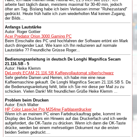
arbeite fast täglich daran, meistens maximal für 30-40 min, jedoch
öfter am Tag. Bislang habe ich beim Verlassen immer "Ruhezustand"
gedrückt. Heute früh hatte ich zum wiederholten Mal keinen Zugang,
der Bilds...
Anfangs Lautstärke
Autor: Roger Gottier
Acer Predator Orion 3000 Gaming PC
Beim Einschalte des PC und hochfahren der Software ertönt ein Mark
durch dringender Laut. Wie kann ich Ihn reduzieren auf normale
Lautstärke ?? Freundliche Grüsse Roger...
Bedienungsanleitung in deutsch De Longhi Magnifica Secam
21.116.SB - 5
Autor: Heike Klemm
DeLonghi ECAM 21.116.SB Kaffeevollautomat silber/schwarz
Sehr geehrte Damen und Herren, ich habe mie eine neue
Kaffeemaschine gekauft. De Longhi Magnifica Secam 21.116.SB 5. Da
die Bedienungsanleitung fehlt, bitte ich Sie mir diese per Mail zu zu
schicken. Vielen Dank! Mit freundlichen Grüße Heike Klemm ...
Problem beim Drucken
Autor: Erich Walter
HP Color LaserJet Pro M254nw Farblaserdrucker
Wenn ich an meinem PC einen Farbdruckauftrag gebe, kommt im
Display des Druckers ein Hinweis auf das Druckerfach und ich werde
aufgefordert, die OK-Taste zu drücken. Wenn ich dann die OK-Taste
drücke, werden bei einem mehrseitigen Dokument nur die ersten
beiden Seiten gedruckt....