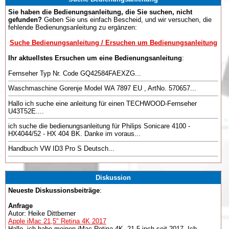
Sie haben die Bedienungsanleitung, die Sie suchen, nicht
gefunden?
Geben Sie uns einfach Bescheid, und wir versuchen, die
fehlende Bedienungsanleitung zu ergänzen:
Suche Bedienungsanleitung / Ersuchen um Bedienungsanleitung
Ihr aktuellstes Ersuchen um eine Bedienungsanleitung
:
Fernseher Typ Nr. Code GQ42584FAEXZG...
Waschmaschine Gorenje Model WA 7897 EU , ArtNo. 570657...
Hallo ich suche eine anleitung für einen TECHWOOD-Fernseher
U43T52E....
ich suche die bedienungsanleitung für Philips Sonicare 4100 -
HX4044/52 - HX 404 BK. Danke im voraus...
Handbuch VW ID3 Pro S Deutsch...
Diskussion
Neueste Diskussionsbeiträge
:
Anfrage
Autor: Heike Dittberner
Apple iMac 21,5" Retina 4K 2017
Hallo, ich habe meinen iMac Retina 4K, 21.5 inch seit 2017. Ich