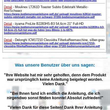
style-siebtrager-espressomaschine-silber-886-bedienungsanleitung.pdf
Detail
- Moulinex LT261D Toaster Subito Edelstahl Metallic-
Rot/Schwarz
https://www.bedienungsanleitung-pdf.de/ upload/ moulinex-lt261d-toaster-
subito-edelstahl-metallic-rot-schwarz-37255-bedienungsanleitung.pdf
Detail
- iiyama ProLite B2283HS-B3 54,6cm 21" Full-HD
https://www.bedienungsanleitung-pdf.de/ upload/ iiyama-prolite-b2283hs-b3-
54-6cm-21-full-hd-vga-dp-hdmi-1ms-80mio-1-ls-6975-
bedienungsanleitung.pdf
Detail
- Delonghi ICM17210 Clessidra Filterkaffeemaschine, silber-grau
https://www.bedienungsanleitung-pdf.de/ upload/ delonghi-icm17210-
clessidra-filterkaffeemaschine-silber-grau-37183-bedienungsanleitung.pdf
Was unsere Benutzer über uns sagen:
"Ihre Website hat mir sehr geholfen, denn dem Produkt
war ursprünglich keine Anleitung beigelegt worden.
Vielen Dank."
"Bei Ihnen fand ich endlich die Anleitung, die ich
nirgendwo sonst finden konnte! Absolut zufrieden!"
"Vielen Dank für diese Seiten! Dank Ihrer Anleitung