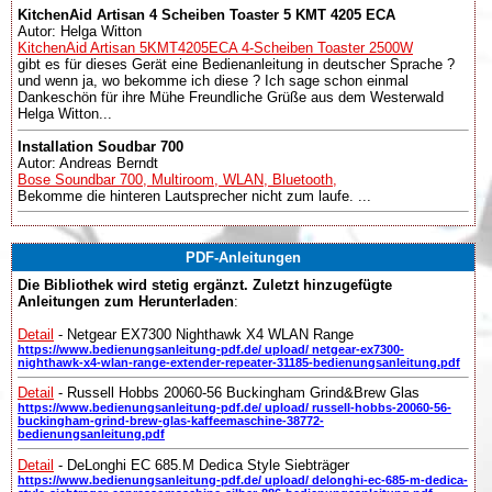
KitchenAid Artisan 4 Scheiben Toaster 5 KMT 4205 ECA
Autor: Helga Witton
KitchenAid Artisan 5KMT4205ECA 4-Scheiben Toaster 2500W
gibt es für dieses Gerät eine Bedienanleitung in deutscher Sprache ?
und wenn ja, wo bekomme ich diese ? Ich sage schon einmal
Dankeschön für ihre Mühe Freundliche Grüße aus dem Westerwald
Helga Witton...
Installation Soudbar 700
Autor: Andreas Berndt
Bose Soundbar 700, Multiroom, WLAN, Bluetooth,
Bekomme die hinteren Lautsprecher nicht zum laufe. ...
PDF-Anleitungen
Die Bibliothek wird stetig ergänzt. Zuletzt hinzugefügte
Anleitungen zum Herunterladen
:
Detail
- Netgear EX7300 Nighthawk X4 WLAN Range
https://www.bedienungsanleitung-pdf.de/ upload/ netgear-ex7300-
nighthawk-x4-wlan-range-extender-repeater-31185-bedienungsanleitung.pdf
Detail
- Russell Hobbs 20060-56 Buckingham Grind&Brew Glas
https://www.bedienungsanleitung-pdf.de/ upload/ russell-hobbs-20060-56-
buckingham-grind-brew-glas-kaffeemaschine-38772-
bedienungsanleitung.pdf
Detail
- DeLonghi EC 685.M Dedica Style Siebträger
https://www.bedienungsanleitung-pdf.de/ upload/ delonghi-ec-685-m-dedica-