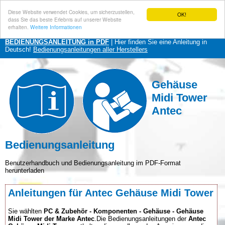
Diese Website verwendet Cookies, um sicherzustellen,
OK!
dass Sie das beste Erlebnis auf unserer Website
erhalten.
Weitere Informationen
BEDIENUNGSANLEITUNG in PDF
| Hier finden Sie eine Anleitung in
Deutsch!
Bedienungsanleitungen aller Herstellers
Gehäuse
Midi Tower
Antec
Bedienungsanleitung
Benutzerhandbuch und Bedienungsanleitung im PDF-Format
herunterladen
Anleitungen für Antec Gehäuse Midi Tower
Sie wählten
PC & Zubehör - Komponenten - Gehäuse - Gehäuse
Midi Tower der Marke Antec
.Die Bedienungsanleitungen der
Antec