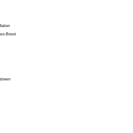
lation
ass-Boost
tönern