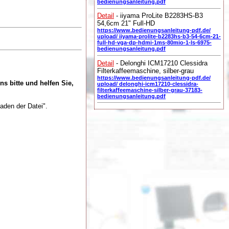
bedienungsanleitung.pdf
Detail
- iiyama ProLite B2283HS-B3
54,6cm 21" Full-HD
https://www.bedienungsanleitung-pdf.de/
upload/ iiyama-prolite-b2283hs-b3-54-6cm-21-
full-hd-vga-dp-hdmi-1ms-80mio-1-ls-6975-
bedienungsanleitung.pdf
Detail
- Delonghi ICM17210 Clessidra
Filterkaffeemaschine, silber-grau
https://www.bedienungsanleitung-pdf.de/
ns bitte und helfen Sie,
upload/ delonghi-icm17210-clessidra-
filterkaffeemaschine-silber-grau-37183-
bedienungsanleitung.pdf
aden der Datei".