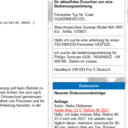
Ihr aktuellstes Ersuchen um eine
Bedienungsanleitung
:
Fernseher Typ Nr. Code
GQ42584FAEXZG...
 zu tun ist, wenn...)
Waschmaschine Gorenje Model WA 7897
EU , ArtNo. 570657...
Hallo ich suche eine anleitung für einen
TECHWOOD-Fernseher U43T52E....
ich suche die bedienungsanleitung für
Philips Sonicare 4100 - HX4044/52 - HX
404 BK. Danke im voraus...
Handbuch VW ID3 Pro S Deutsch...
Diskussion
erung und beim Betrieb zu
und richten Sie sich nach
Neueste Diskussionsbeiträge
:
er Ortswechsel gemeinsam
dheit von Personen und für
Anfrage
nleitung herunter, in der
Autor: Heike Dittberner
Apple iMac 21,5" Retina 4K 2017
Hallo, ich habe meinen iMac Retina 4K,
21.5 inch seit 2017. Ich arbeite fast
täglich daran, meistens maximal für 30-
40 min, jedoch öfter am Tag. Bislang