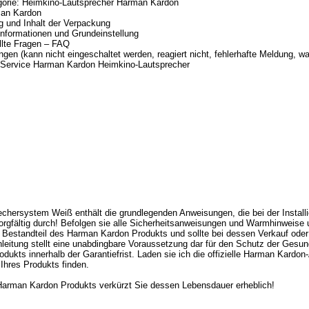
gorie: Heimkino-Lautsprecher Harman Kardon
an Kardon
 und Inhalt der Verpackung
nformationen und Grundeinstellung
llte Fragen – FAQ
gen (kann nicht eingeschaltet werden, reagiert nicht, fehlerhafte Meldung, was
r Service Harman Kardon Heimkino-Lautsprecher
rsystem Weiß enthält die grundlegenden Anweisungen, die bei der Installi
sorgfältig durch! Befolgen sie alle Sicherheitsanweisungen und Warmhinweise 
en Bestandteil des Harman Kardon Produkts und sollte bei dessen Verkauf od
eitung stellt eine unabdingbare Voraussetzung dar für den Schutz der Gesun
ukts innerhalb der Garantiefrist. Laden sie ich die offizielle Harman Kardon-A
Ihres Produkts finden.
arman Kardon Produkts verkürzt Sie dessen Lebensdauer erheblich!