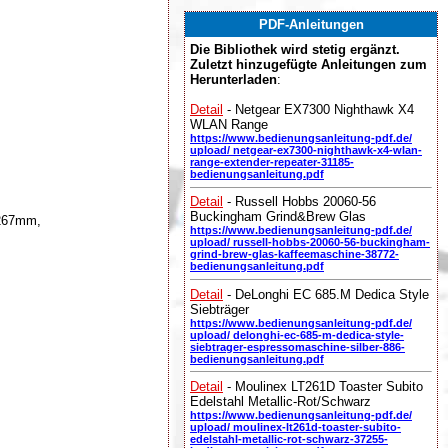
PDF-Anleitungen
Die Bibliothek wird stetig ergänzt.
Zuletzt hinzugefügte Anleitungen zum
Herunterladen
:
Detail
- Netgear EX7300 Nighthawk X4
WLAN Range
https://www.bedienungsanleitung-pdf.de/
upload/ netgear-ex7300-nighthawk-x4-wlan-
range-extender-repeater-31185-
bedienungsanleitung.pdf
Detail
- Russell Hobbs 20060-56
Buckingham Grind&Brew Glas
 267mm,
https://www.bedienungsanleitung-pdf.de/
upload/ russell-hobbs-20060-56-buckingham-
grind-brew-glas-kaffeemaschine-38772-
bedienungsanleitung.pdf
Detail
- DeLonghi EC 685.M Dedica Style
Siebträger
https://www.bedienungsanleitung-pdf.de/
upload/ delonghi-ec-685-m-dedica-style-
siebtrager-espressomaschine-silber-886-
bedienungsanleitung.pdf
Detail
- Moulinex LT261D Toaster Subito
Edelstahl Metallic-Rot/Schwarz
https://www.bedienungsanleitung-pdf.de/
upload/ moulinex-lt261d-toaster-subito-
edelstahl-metallic-rot-schwarz-37255-