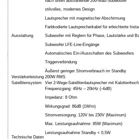
nach unten abstrahlende 200-Watt-Subwoofer
stilvolles, modernes Design
Lautsprecher mit magnetischer Abschirmung
Farbkodierte Lautsprecherkabel für erleichterte Instal
Ausstattung
Subwoofer mit Reglern für Phase, Lautstärke und B
Subwoofer LFE-Line-Eingänge
Automatisches Ein-/Ausschalten des Subwoofers
Triggerverbindung
Äußerst geringer Stromverbrauch im Standby
Verstärkerleistung
200W RMS
Satellitensystem
Vier 2-Wege-Satellitenlautsprecher mit Kalottenhoch
Frequenzgang: 45Hz – 20kHz (–6dB)
Impedanz: 8 Ohm
Wirkungsgrad: 86dB (1W/m)
Stromversorgung: 120V bis 230V (Maximum)
Max. Leistungsaufnahme: 85W (Maximum)
Leistungsaufnahme Standby < 0,5W
Technische Daten