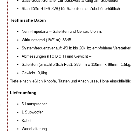
Bass-Boost-Schalter zur Bassverstärkung am Subwoofer
Standfüße HTFS 3WQ für Satelliten als Zubehör erhältlich
Technische Daten
Nenn-Impedanz – Satelliten und Center: 8 ohm;
Wirkungsgrad (1W/1m): 86dB
Systemfrequenzverlauf: 45Hz bis 20kHz; empfohlene Verstärker
Abmessungen (H x B x T) und Gewicht –
Satelliten (einschließlich Fuß): 299mm x 110mm x 88mm, 1,
Gewicht: 9,0kg
Tiefe einschließlich Knöpfe, Tasten und Anschlüsse, Höhe einschließl
Lieferumfang
5 Lautsprecher
1 Subwoofer
Kabel
Wandhalterung