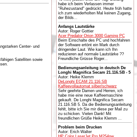
habe ich beim Verlassen immer
"Ruhezustand" gedrückt. Heute früh hatte
ich zum wiederholten Mal keinen Zugang,
der Bilds...
Anfangs Lautstärke
Autor: Roger Gottier
Acer Predator Orion 3000 Gaming PC
Beim Einschalte des PC und hochfahren
der Software ertönt ein Mark durch
ngstarken Center- und
dringender Laut. Wie kann ich Ihn
reduzieren auf normale Lautstärke ??
Freundliche Grüsse Roger...
fähigen Satelliten sowie
hsen.
Bedienungsanleitung in deutsch De
Longhi Magnifica Secam 21.116.SB - 5
Autor: Heike Klemm
DeLonghi ECAM 21.116.SB
Kaffeevollautomat silber/schwarz
Sehr geehrte Damen und Herren, ich
habe mie eine neue Kaffeemaschine
gekauft. De Longhi Magnifica Secam
21.116.SB 5. Da die Bedienungsanleitung
fehlt, bitte ich Sie mir diese per Mail zu
zu schicken. Vielen Dank! Mit
freundlichen Grüße Heike Klemm ...
Problem beim Drucken
Autor: Erich Walter
HP Color LaserJet Pro M254nw