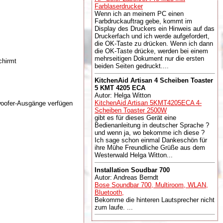
Farblaserdrucker
Wenn ich an meinem PC einen
Farbdruckauftrag gebe, kommt im
Display des Druckers ein Hinweis auf das
Druckerfach und ich werde aufgefordert,
die OK-Taste zu drücken. Wenn ich dann
die OK-Taste drücke, werden bei einem
mehrseitigen Dokument nur die ersten
chirmt
beiden Seiten gedruckt....
KitchenAid Artisan 4 Scheiben Toaster
5 KMT 4205 ECA
Autor: Helga Witton
KitchenAid Artisan 5KMT4205ECA 4-
woofer-Ausgänge verfügen
Scheiben Toaster 2500W
gibt es für dieses Gerät eine
Bedienanleitung in deutscher Sprache ?
und wenn ja, wo bekomme ich diese ?
Ich sage schon einmal Dankeschön für
ihre Mühe Freundliche Grüße aus dem
Westerwald Helga Witton...
Installation Soudbar 700
Autor: Andreas Berndt
Bose Soundbar 700, Multiroom, WLAN,
Bluetooth,
Bekomme die hinteren Lautsprecher nicht
zum laufe. ...