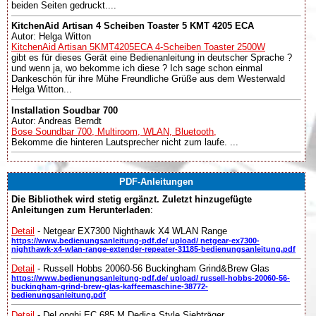
beiden Seiten gedruckt....
KitchenAid Artisan 4 Scheiben Toaster 5 KMT 4205 ECA
Autor: Helga Witton
KitchenAid Artisan 5KMT4205ECA 4-Scheiben Toaster 2500W
gibt es für dieses Gerät eine Bedienanleitung in deutscher Sprache ?
und wenn ja, wo bekomme ich diese ? Ich sage schon einmal
Dankeschön für ihre Mühe Freundliche Grüße aus dem Westerwald
Helga Witton...
Installation Soudbar 700
Autor: Andreas Berndt
Bose Soundbar 700, Multiroom, WLAN, Bluetooth,
Bekomme die hinteren Lautsprecher nicht zum laufe. ...
PDF-Anleitungen
Die Bibliothek wird stetig ergänzt. Zuletzt hinzugefügte
Anleitungen zum Herunterladen
:
Detail
- Netgear EX7300 Nighthawk X4 WLAN Range
https://www.bedienungsanleitung-pdf.de/ upload/ netgear-ex7300-
nighthawk-x4-wlan-range-extender-repeater-31185-bedienungsanleitung.pdf
Detail
- Russell Hobbs 20060-56 Buckingham Grind&Brew Glas
https://www.bedienungsanleitung-pdf.de/ upload/ russell-hobbs-20060-56-
buckingham-grind-brew-glas-kaffeemaschine-38772-
bedienungsanleitung.pdf
Detail
- DeLonghi EC 685.M Dedica Style Siebträger