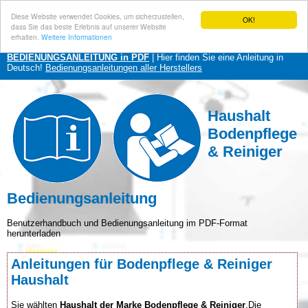
Diese Website verwendet Cookies, um sicherzustellen,
OK!
dass Sie das beste Erlebnis auf unserer Website
erhalten.
Weitere Informationen
BEDIENUNGSANLEITUNG in PDF
| Hier finden Sie eine Anleitung in
Deutsch!
Bedienungsanleitungen aller Herstellers
Haushalt
Bodenpflege
& Reiniger
Bedienungsanleitung
Benutzerhandbuch und Bedienungsanleitung im PDF-Format
herunterladen
Anleitungen für Bodenpflege & Reiniger
Haushalt
Sie wählten
Haushalt der Marke Bodenpflege & Reiniger
.Die