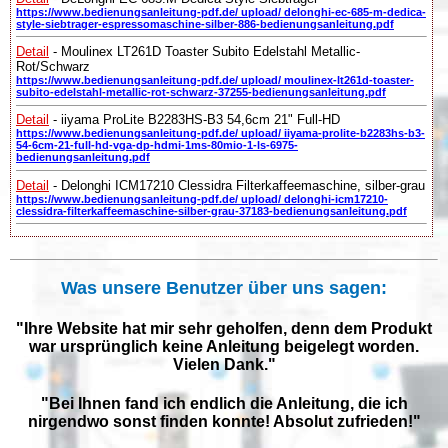
https://www.bedienungsanleitung-pdf.de/ upload/ delonghi-ec-685-m-dedica-
style-siebtrager-espressomaschine-silber-886-bedienungsanleitung.pdf
Detail
- Moulinex LT261D Toaster Subito Edelstahl Metallic-
Rot/Schwarz
https://www.bedienungsanleitung-pdf.de/ upload/ moulinex-lt261d-toaster-
subito-edelstahl-metallic-rot-schwarz-37255-bedienungsanleitung.pdf
Detail
- iiyama ProLite B2283HS-B3 54,6cm 21" Full-HD
https://www.bedienungsanleitung-pdf.de/ upload/ iiyama-prolite-b2283hs-b3-
54-6cm-21-full-hd-vga-dp-hdmi-1ms-80mio-1-ls-6975-
bedienungsanleitung.pdf
Detail
- Delonghi ICM17210 Clessidra Filterkaffeemaschine, silber-grau
https://www.bedienungsanleitung-pdf.de/ upload/ delonghi-icm17210-
clessidra-filterkaffeemaschine-silber-grau-37183-bedienungsanleitung.pdf
Was unsere Benutzer über uns sagen:
"Ihre Website hat mir sehr geholfen, denn dem Produkt
war ursprünglich keine Anleitung beigelegt worden.
Vielen Dank."
"Bei Ihnen fand ich endlich die Anleitung, die ich
nirgendwo sonst finden konnte! Absolut zufrieden!"