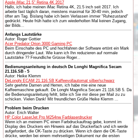
Apple iMac 21,5" Retina 4K 2017
Hallo, ich habe meinen iMac Retina 4K, 21.5 inch seit 2017. Ich
arbeite fast täglich daran, meistens maximal für 30-40 min, jedoch
öfter am Tag. Bislang habe ich beim Verlassen immer "Ruhezustand"
gedrückt. Heute früh hatte ich zum wiederholten Mal keinen Zugang,
der Bilds...
Anfangs Lautstärke
Autor: Roger Gottier
Acer Predator Orion 3000 Gaming PC
Beim Einschalte des PC und hochfahren der Software ertönt ein Mark
durch dringender Laut. Wie kann ich Ihn reduzieren auf normale
Lautstärke ?? Freundliche Grüsse Roger...
Bedienungsanleitung in deutsch De Longhi Magnifica Secam
21.116.SB - 5
Autor: Heike Klemm
DeLonghi ECAM 21.116.SB Kaffeevollautomat silber/schwarz
Sehr geehrte Damen und Herren, ich habe mie eine neue
Kaffeemaschine gekauft. De Longhi Magnifica Secam 21.116.SB 5. Da
die Bedienungsanleitung fehlt, bitte ich Sie mir diese per Mail zu zu
schicken. Vielen Dank! Mit freundlichen Grüße Heike Klemm ...
Problem beim Drucken
Autor: Erich Walter
HP Color LaserJet Pro M254nw Farblaserdrucker
Wenn ich an meinem PC einen Farbdruckauftrag gebe, kommt im
Display des Druckers ein Hinweis auf das Druckerfach und ich werde
aufgefordert, die OK-Taste zu drücken. Wenn ich dann die OK-Taste
drücke, werden bei einem mehrseitigen Dokument nur die ersten