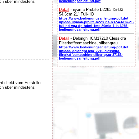
uch über mindestens
bedienungsanleitung.pdf
Detail
- iiyama ProLite B2283HS-B3
54,6cm 21" Full-HD
https://www.bedienungsanleitung-pdf.de/
upload/ iiyama-prolite-b2283hs-b3-54-6cm-21-
full-hd-vga-dp-hdmi-1ms-80mio-1-ls-6975-
bedienungsanleitung.pdf
Detail
- Delonghi ICM17210 Clessidra
Filterkaffeemaschine, silber-grau
https://www.bedienungsanleitung-pdf.de/
upload/ delonghi-icm17210-clessidra-
filterkaffeemaschine-silber-grau-37183-
bedienungsanleitung.pdf
ht direkt vom Hersteller
uch über mindestens