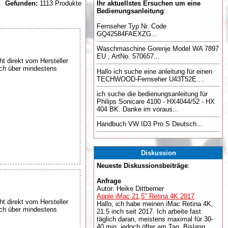
Gefunden:
1113 Produkte
Ihr aktuellstes Ersuchen um eine
Bedienungsanleitung
:
Fernseher Typ Nr. Code
GQ42584FAEXZG...
Waschmaschine Gorenje Model WA 7897
EU , ArtNo. 570657...
ht direkt vom Hersteller
uch über mindestens
Hallo ich suche eine anleitung für einen
TECHWOOD-Fernseher U43T52E....
ich suche die bedienungsanleitung für
Philips Sonicare 4100 - HX4044/52 - HX
404 BK. Danke im voraus...
Handbuch VW ID3 Pro S Deutsch...
Diskussion
Neueste Diskussionsbeiträge
:
Anfrage
Autor: Heike Dittberner
Apple iMac 21,5" Retina 4K 2017
ht direkt vom Hersteller
Hallo, ich habe meinen iMac Retina 4K,
uch über mindestens
21.5 inch seit 2017. Ich arbeite fast
täglich daran, meistens maximal für 30-
40 min, jedoch öfter am Tag. Bislang