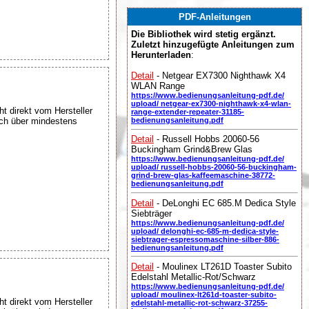
PDF-Anleitungen
Die Bibliothek wird stetig ergänzt.
Zuletzt hinzugefügte Anleitungen zum
Herunterladen
:
Detail
- Netgear EX7300 Nighthawk X4
WLAN Range
https://www.bedienungsanleitung-pdf.de/
upload/ netgear-ex7300-nighthawk-x4-wlan-
ht direkt vom Hersteller
range-extender-repeater-31185-
uch über mindestens
bedienungsanleitung.pdf
Detail
- Russell Hobbs 20060-56
Buckingham Grind&Brew Glas
https://www.bedienungsanleitung-pdf.de/
upload/ russell-hobbs-20060-56-buckingham-
grind-brew-glas-kaffeemaschine-38772-
bedienungsanleitung.pdf
Detail
- DeLonghi EC 685.M Dedica Style
Siebträger
https://www.bedienungsanleitung-pdf.de/
upload/ delonghi-ec-685-m-dedica-style-
siebtrager-espressomaschine-silber-886-
bedienungsanleitung.pdf
Detail
- Moulinex LT261D Toaster Subito
Edelstahl Metallic-Rot/Schwarz
https://www.bedienungsanleitung-pdf.de/
upload/ moulinex-lt261d-toaster-subito-
ht direkt vom Hersteller
edelstahl-metallic-rot-schwarz-37255-