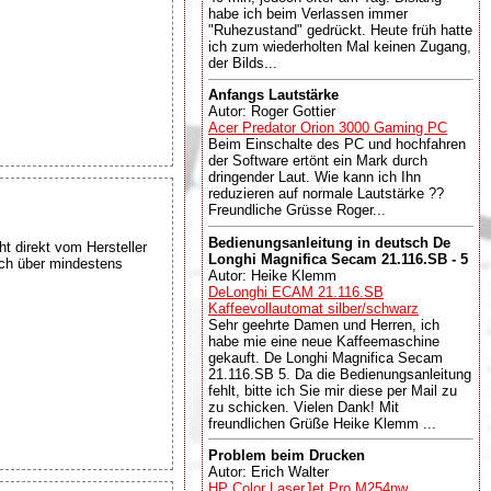
habe ich beim Verlassen immer
"Ruhezustand" gedrückt. Heute früh hatte
ich zum wiederholten Mal keinen Zugang,
der Bilds...
Anfangs Lautstärke
Autor: Roger Gottier
Acer Predator Orion 3000 Gaming PC
Beim Einschalte des PC und hochfahren
der Software ertönt ein Mark durch
dringender Laut. Wie kann ich Ihn
reduzieren auf normale Lautstärke ??
Freundliche Grüsse Roger...
Bedienungsanleitung in deutsch De
ht direkt vom Hersteller
Longhi Magnifica Secam 21.116.SB - 5
uch über mindestens
Autor: Heike Klemm
DeLonghi ECAM 21.116.SB
Kaffeevollautomat silber/schwarz
Sehr geehrte Damen und Herren, ich
habe mie eine neue Kaffeemaschine
gekauft. De Longhi Magnifica Secam
21.116.SB 5. Da die Bedienungsanleitung
fehlt, bitte ich Sie mir diese per Mail zu
zu schicken. Vielen Dank! Mit
freundlichen Grüße Heike Klemm ...
Problem beim Drucken
Autor: Erich Walter
HP Color LaserJet Pro M254nw