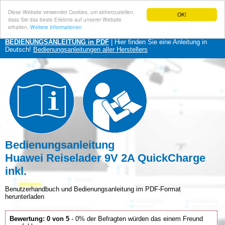
Diese Website verwendet Cookies, um sicherzustellen,
OK!
dass Sie das beste Erlebnis auf unserer Website
erhalten.
Weitere Informationen
BEDIENUNGSANLEITUNG in PDF
| Hier finden Sie eine Anleitung in
Deutsch!
Bedienungsanleitungen aller Herstellers
Bedienungsanleitung
Huawei Reiselader 9V 2A QuickCharge
inkl.
Benutzerhandbuch und Bedienungsanleitung im PDF-Format
herunterladen
Bewertung: 0 von 5
- 0% der Befragten würden das einem Freund