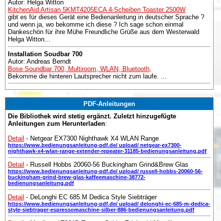
Autor: Helga Witton
KitchenAid Artisan 5KMT4205ECA 4-Scheiben Toaster 2500W
gibt es für dieses Gerät eine Bedienanleitung in deutscher Sprache ?
und wenn ja, wo bekomme ich diese ? Ich sage schon einmal
Dankeschön für ihre Mühe Freundliche Grüße aus dem Westerwald
Helga Witton...
Installation Soudbar 700
Autor: Andreas Berndt
Bose Soundbar 700, Multiroom, WLAN, Bluetooth,
Bekomme die hinteren Lautsprecher nicht zum laufe. ...
PDF-Anleitungen
Die Bibliothek wird stetig ergänzt. Zuletzt hinzugefügte
Anleitungen zum Herunterladen
:
Detail
- Netgear EX7300 Nighthawk X4 WLAN Range
https://www.bedienungsanleitung-pdf.de/ upload/ netgear-ex7300-
nighthawk-x4-wlan-range-extender-repeater-31185-bedienungsanleitung.pdf
Detail
- Russell Hobbs 20060-56 Buckingham Grind&Brew Glas
https://www.bedienungsanleitung-pdf.de/ upload/ russell-hobbs-20060-56-
buckingham-grind-brew-glas-kaffeemaschine-38772-
bedienungsanleitung.pdf
Detail
- DeLonghi EC 685.M Dedica Style Siebträger
https://www.bedienungsanleitung-pdf.de/ upload/ delonghi-ec-685-m-dedica-
style-siebtrager-espressomaschine-silber-886-bedienungsanleitung.pdf