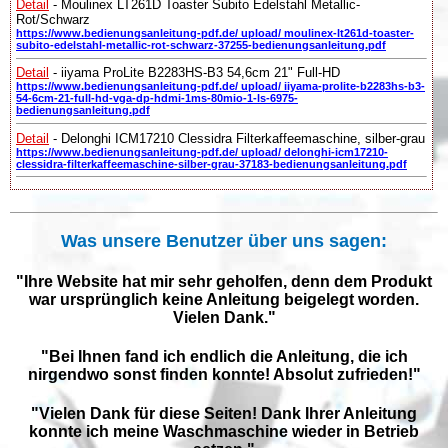
Detail
- Moulinex LT261D Toaster Subito Edelstahl Metallic-
Rot/Schwarz
https://www.bedienungsanleitung-pdf.de/ upload/ moulinex-lt261d-toaster-
subito-edelstahl-metallic-rot-schwarz-37255-bedienungsanleitung.pdf
Detail
- iiyama ProLite B2283HS-B3 54,6cm 21" Full-HD
https://www.bedienungsanleitung-pdf.de/ upload/ iiyama-prolite-b2283hs-b3-
54-6cm-21-full-hd-vga-dp-hdmi-1ms-80mio-1-ls-6975-
bedienungsanleitung.pdf
Detail
- Delonghi ICM17210 Clessidra Filterkaffeemaschine, silber-grau
https://www.bedienungsanleitung-pdf.de/ upload/ delonghi-icm17210-
clessidra-filterkaffeemaschine-silber-grau-37183-bedienungsanleitung.pdf
Was unsere Benutzer über uns sagen:
"Ihre Website hat mir sehr geholfen, denn dem Produkt
war ursprünglich keine Anleitung beigelegt worden.
Vielen Dank."
"Bei Ihnen fand ich endlich die Anleitung, die ich
nirgendwo sonst finden konnte! Absolut zufrieden!"
"Vielen Dank für diese Seiten! Dank Ihrer Anleitung
konnte ich meine Waschmaschine wieder in Betrieb