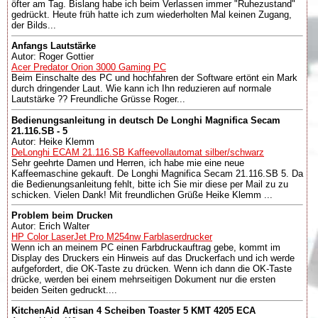
öfter am Tag. Bislang habe ich beim Verlassen immer "Ruhezustand"
gedrückt. Heute früh hatte ich zum wiederholten Mal keinen Zugang,
der Bilds...
Anfangs Lautstärke
Autor: Roger Gottier
Acer Predator Orion 3000 Gaming PC
Beim Einschalte des PC und hochfahren der Software ertönt ein Mark
durch dringender Laut. Wie kann ich Ihn reduzieren auf normale
Lautstärke ?? Freundliche Grüsse Roger...
Bedienungsanleitung in deutsch De Longhi Magnifica Secam
21.116.SB - 5
Autor: Heike Klemm
DeLonghi ECAM 21.116.SB Kaffeevollautomat silber/schwarz
Sehr geehrte Damen und Herren, ich habe mie eine neue
Kaffeemaschine gekauft. De Longhi Magnifica Secam 21.116.SB 5. Da
die Bedienungsanleitung fehlt, bitte ich Sie mir diese per Mail zu zu
schicken. Vielen Dank! Mit freundlichen Grüße Heike Klemm ...
Problem beim Drucken
Autor: Erich Walter
HP Color LaserJet Pro M254nw Farblaserdrucker
Wenn ich an meinem PC einen Farbdruckauftrag gebe, kommt im
Display des Druckers ein Hinweis auf das Druckerfach und ich werde
aufgefordert, die OK-Taste zu drücken. Wenn ich dann die OK-Taste
drücke, werden bei einem mehrseitigen Dokument nur die ersten
beiden Seiten gedruckt....
KitchenAid Artisan 4 Scheiben Toaster 5 KMT 4205 ECA