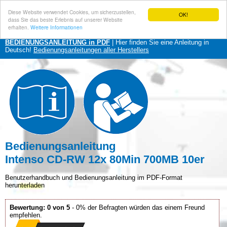
Diese Website verwendet Cookies, um sicherzustellen,
OK!
dass Sie das beste Erlebnis auf unserer Website
erhalten.
Weitere Informationen
BEDIENUNGSANLEITUNG in PDF
| Hier finden Sie eine Anleitung in
Deutsch!
Bedienungsanleitungen aller Herstellers
Bedienungsanleitung
Intenso CD-RW 12x 80Min 700MB 10er
Benutzerhandbuch und Bedienungsanleitung im PDF-Format
herunterladen
Bewertung: 0 von 5
- 0% der Befragten würden das einem Freund
empfehlen.