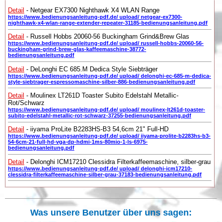
Detail
- Netgear EX7300 Nighthawk X4 WLAN Range
https://www.bedienungsanleitung-pdf.de/ upload/ netgear-ex7300-
nighthawk-x4-wlan-range-extender-repeater-31185-bedienungsanleitung.pdf
Detail
- Russell Hobbs 20060-56 Buckingham Grind&Brew Glas
https://www.bedienungsanleitung-pdf.de/ upload/ russell-hobbs-20060-56-
buckingham-grind-brew-glas-kaffeemaschine-38772-
bedienungsanleitung.pdf
Detail
- DeLonghi EC 685.M Dedica Style Siebträger
https://www.bedienungsanleitung-pdf.de/ upload/ delonghi-ec-685-m-dedica-
style-siebtrager-espressomaschine-silber-886-bedienungsanleitung.pdf
Detail
- Moulinex LT261D Toaster Subito Edelstahl Metallic-
Rot/Schwarz
https://www.bedienungsanleitung-pdf.de/ upload/ moulinex-lt261d-toaster-
subito-edelstahl-metallic-rot-schwarz-37255-bedienungsanleitung.pdf
Detail
- iiyama ProLite B2283HS-B3 54,6cm 21" Full-HD
https://www.bedienungsanleitung-pdf.de/ upload/ iiyama-prolite-b2283hs-b3-
54-6cm-21-full-hd-vga-dp-hdmi-1ms-80mio-1-ls-6975-
bedienungsanleitung.pdf
Detail
- Delonghi ICM17210 Clessidra Filterkaffeemaschine, silber-grau
https://www.bedienungsanleitung-pdf.de/ upload/ delonghi-icm17210-
clessidra-filterkaffeemaschine-silber-grau-37183-bedienungsanleitung.pdf
Was unsere Benutzer über uns sagen: