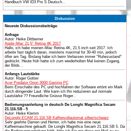
Handbuch VW ID3 Pro S Deutsch...
Diskussion
Neueste Diskussionsbeiträge
:
Anfrage
Autor: Heike Dittberner
Apple iMac 21,5" Retina 4K 2017
Hallo, ich habe meinen iMac Retina 4K, 21.5 inch seit 2017. Ich
arbeite fast täglich daran, meistens maximal für 30-40 min, jedoch
öfter am Tag. Bislang habe ich beim Verlassen immer "Ruhezustand"
gedrückt. Heute früh hatte ich zum wiederholten Mal keinen Zugang,
der Bilds...
Anfangs Lautstärke
Autor: Roger Gottier
Acer Predator Orion 3000 Gaming PC
Beim Einschalte des PC und hochfahren der Software ertönt ein Mark
durch dringender Laut. Wie kann ich Ihn reduzieren auf normale
Lautstärke ?? Freundliche Grüsse Roger...
Bedienungsanleitung in deutsch De Longhi Magnifica Secam
21.116.SB - 5
Autor: Heike Klemm
DeLonghi ECAM 21.116.SB Kaffeevollautomat silber/schwarz
Sehr geehrte Damen und Herren, ich habe mie eine neue
Kaffeemaschine gekauft. De Longhi Magnifica Secam 21.116.SB 5. Da
die Bedienungsanleitung fehlt, bitte ich Sie mir diese per Mail zu zu