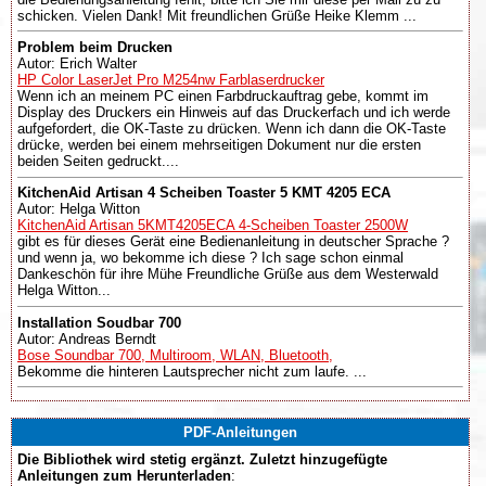
schicken. Vielen Dank! Mit freundlichen Grüße Heike Klemm ...
Problem beim Drucken
Autor: Erich Walter
HP Color LaserJet Pro M254nw Farblaserdrucker
Wenn ich an meinem PC einen Farbdruckauftrag gebe, kommt im
Display des Druckers ein Hinweis auf das Druckerfach und ich werde
aufgefordert, die OK-Taste zu drücken. Wenn ich dann die OK-Taste
drücke, werden bei einem mehrseitigen Dokument nur die ersten
beiden Seiten gedruckt....
KitchenAid Artisan 4 Scheiben Toaster 5 KMT 4205 ECA
Autor: Helga Witton
KitchenAid Artisan 5KMT4205ECA 4-Scheiben Toaster 2500W
gibt es für dieses Gerät eine Bedienanleitung in deutscher Sprache ?
und wenn ja, wo bekomme ich diese ? Ich sage schon einmal
Dankeschön für ihre Mühe Freundliche Grüße aus dem Westerwald
Helga Witton...
Installation Soudbar 700
Autor: Andreas Berndt
Bose Soundbar 700, Multiroom, WLAN, Bluetooth,
Bekomme die hinteren Lautsprecher nicht zum laufe. ...
PDF-Anleitungen
Die Bibliothek wird stetig ergänzt. Zuletzt hinzugefügte
Anleitungen zum Herunterladen
: