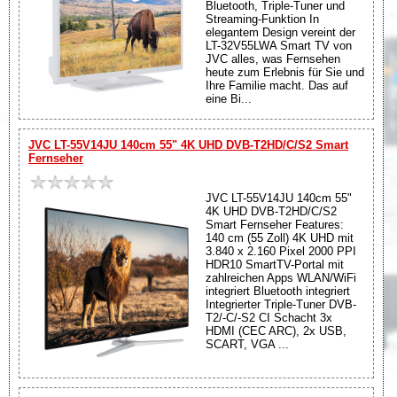
Bluetooth, Triple-Tuner und
Streaming-Funktion In
elegantem Design vereint der
LT-32V55LWA Smart TV von
JVC alles, was Fernsehen
heute zum Erlebnis für Sie und
Ihre Familie macht. Das auf
eine Bi...
JVC LT-55V14JU 140cm 55" 4K UHD DVB-T2HD/C/S2 Smart
Fernseher
JVC LT-55V14JU 140cm 55"
4K UHD DVB-T2HD/C/S2
Smart Fernseher Features:
140 cm (55 Zoll) 4K UHD mit
3.840 x 2.160 Pixel 2000 PPI
HDR10 SmartTV-Portal mit
zahlreichen Apps WLAN/WiFi
integriert Bluetooth integriert
Integrierter Triple-Tuner DVB-
T2/-C/-S2 CI Schacht 3x
HDMI (CEC ARC), 2x USB,
SCART, VGA ...