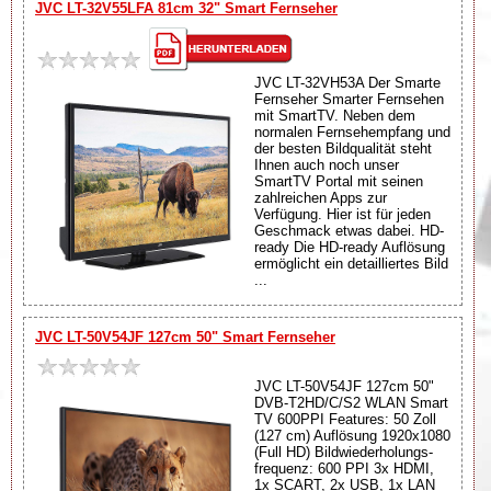
JVC LT-32V55LFA 81cm 32" Smart Fernseher
JVC LT-32VH53A Der Smarte
Fernseher Smarter Fernsehen
mit SmartTV. Neben dem
normalen Fernsehempfang und
der besten Bildqualität steht
Ihnen auch noch unser
SmartTV Portal mit seinen
zahlreichen Apps zur
Verfügung. Hier ist für jeden
Geschmack etwas dabei. HD-
ready Die HD-ready Auflösung
ermöglicht ein detailliertes Bild
...
JVC LT-50V54JF 127cm 50" Smart Fernseher
JVC LT-50V54JF 127cm 50"
DVB-T2HD/C/S2 WLAN Smart
TV 600PPI Features: 50 Zoll
(127 cm) Auflösung 1920x1080
(Full HD) Bildwiederholungs-
frequenz: 600 PPI 3x HDMI,
1x SCART, 2x USB, 1x LAN