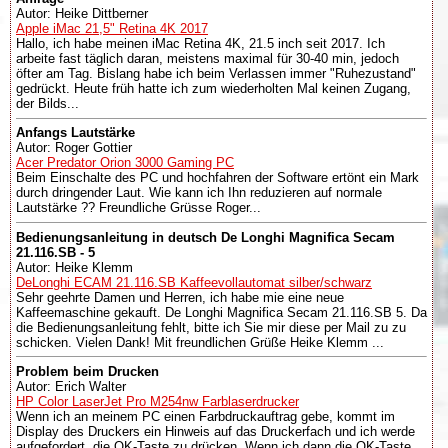
Autor: Heike Dittberner
Apple iMac 21,5" Retina 4K 2017
Hallo, ich habe meinen iMac Retina 4K, 21.5 inch seit 2017. Ich
arbeite fast täglich daran, meistens maximal für 30-40 min, jedoch
öfter am Tag. Bislang habe ich beim Verlassen immer "Ruhezustand"
gedrückt. Heute früh hatte ich zum wiederholten Mal keinen Zugang,
der Bilds...
Anfangs Lautstärke
Autor: Roger Gottier
Acer Predator Orion 3000 Gaming PC
Beim Einschalte des PC und hochfahren der Software ertönt ein Mark
durch dringender Laut. Wie kann ich Ihn reduzieren auf normale
Lautstärke ?? Freundliche Grüsse Roger...
Bedienungsanleitung in deutsch De Longhi Magnifica Secam
21.116.SB - 5
Autor: Heike Klemm
DeLonghi ECAM 21.116.SB Kaffeevollautomat silber/schwarz
Sehr geehrte Damen und Herren, ich habe mie eine neue
Kaffeemaschine gekauft. De Longhi Magnifica Secam 21.116.SB 5. Da
die Bedienungsanleitung fehlt, bitte ich Sie mir diese per Mail zu zu
schicken. Vielen Dank! Mit freundlichen Grüße Heike Klemm ...
Problem beim Drucken
Autor: Erich Walter
HP Color LaserJet Pro M254nw Farblaserdrucker
Wenn ich an meinem PC einen Farbdruckauftrag gebe, kommt im
Display des Druckers ein Hinweis auf das Druckerfach und ich werde
aufgefordert, die OK-Taste zu drücken. Wenn ich dann die OK-Taste