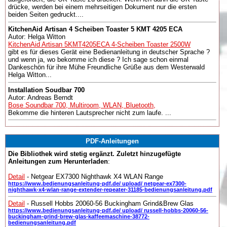
drücke, werden bei einem mehrseitigen Dokument nur die ersten
beiden Seiten gedruckt....
KitchenAid Artisan 4 Scheiben Toaster 5 KMT 4205 ECA
Autor: Helga Witton
KitchenAid Artisan 5KMT4205ECA 4-Scheiben Toaster 2500W
gibt es für dieses Gerät eine Bedienanleitung in deutscher Sprache ?
und wenn ja, wo bekomme ich diese ? Ich sage schon einmal
Dankeschön für ihre Mühe Freundliche Grüße aus dem Westerwald
Helga Witton...
Installation Soudbar 700
Autor: Andreas Berndt
Bose Soundbar 700, Multiroom, WLAN, Bluetooth,
Bekomme die hinteren Lautsprecher nicht zum laufe. ...
PDF-Anleitungen
Die Bibliothek wird stetig ergänzt. Zuletzt hinzugefügte
Anleitungen zum Herunterladen
:
Detail
- Netgear EX7300 Nighthawk X4 WLAN Range
https://www.bedienungsanleitung-pdf.de/ upload/ netgear-ex7300-
nighthawk-x4-wlan-range-extender-repeater-31185-bedienungsanleitung.pdf
Detail
- Russell Hobbs 20060-56 Buckingham Grind&Brew Glas
https://www.bedienungsanleitung-pdf.de/ upload/ russell-hobbs-20060-56-
buckingham-grind-brew-glas-kaffeemaschine-38772-
bedienungsanleitung.pdf