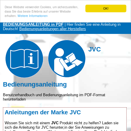
Diese Website verwendet Cookies, um sicherzustellen,
OK!
dass Sie das beste Erlebnis auf unserer Website
erhalten.
Weitere Informationen
BEDIENUNGSANLEITUNG in PDF
| Hier finden Sie eine Anleitung in
Deutsch!
Bedienungsanleitungen aller Herstellers
JVC
Bedienungsanleitung
Benutzerhandbuch und Bedienungsanleitung im PDF-Format
herunterladen
Anleitungen der Marke JVC
Wissen Sie sich mit einem
JVC
Produkt nicht zu helfen? Laden sie
sich die Anleitung für JVC herunter,in der Sie Anweisungen zu