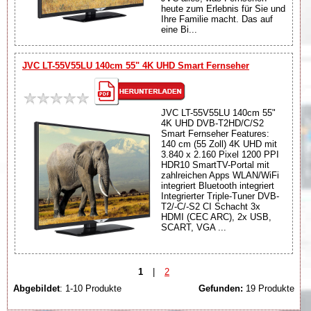
heute zum Erlebnis für Sie und
Ihre Familie macht. Das auf
eine Bi...
JVC LT-55V55LU 140cm 55" 4K UHD Smart Fernseher
JVC LT-55V55LU 140cm 55"
4K UHD DVB-T2HD/C/S2
Smart Fernseher Features:
140 cm (55 Zoll) 4K UHD mit
3.840 x 2.160 Pixel 1200 PPI
HDR10 SmartTV-Portal mit
zahlreichen Apps WLAN/WiFi
integriert Bluetooth integriert
Integrierter Triple-Tuner DVB-
T2/-C/-S2 CI Schacht 3x
HDMI (CEC ARC), 2x USB,
SCART, VGA ...
1
|
2
Abgebildet
: 1-10 Produkte
Gefunden:
19 Produkte