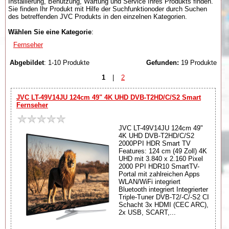
Installierung, Benutzung, Wartung und Service Ihres Produkts finden.
Sie finden Ihr Produkt mit Hilfe der Suchfunktionoder durch Suchen
des betreffenden JVC Produkts in den einzelnen Kategorien.
Wählen Sie eine Kategorie
:
Fernseher
Abgebildet
: 1-10 Produkte
Gefunden:
19 Produkte
1
|
2
JVC LT-49V14JU 124cm 49" 4K UHD DVB-T2HD/C/S2 Smart
Fernseher
JVC LT-49V14JU 124cm 49"
4K UHD DVB-T2HD/C/S2
2000PPI HDR Smart TV
Features: 124 cm (49 Zoll) 4K
UHD mit 3.840 x 2.160 Pixel
2000 PPI HDR10 SmartTV-
Portal mit zahlreichen Apps
WLAN/WiFi integriert
Bluetooth integriert Integrierter
Triple-Tuner DVB-T2/-C/-S2 CI
Schacht 3x HDMI (CEC ARC),
2x USB, SCART,...