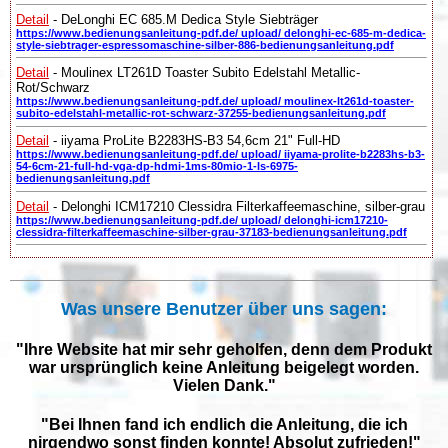
Detail
- DeLonghi EC 685.M Dedica Style Siebträger
https://www.bedienungsanleitung-pdf.de/ upload/ delonghi-ec-685-m-dedica-
style-siebtrager-espressomaschine-silber-886-bedienungsanleitung.pdf
Detail
- Moulinex LT261D Toaster Subito Edelstahl Metallic-
Rot/Schwarz
https://www.bedienungsanleitung-pdf.de/ upload/ moulinex-lt261d-toaster-
subito-edelstahl-metallic-rot-schwarz-37255-bedienungsanleitung.pdf
Detail
- iiyama ProLite B2283HS-B3 54,6cm 21" Full-HD
https://www.bedienungsanleitung-pdf.de/ upload/ iiyama-prolite-b2283hs-b3-
54-6cm-21-full-hd-vga-dp-hdmi-1ms-80mio-1-ls-6975-
bedienungsanleitung.pdf
Detail
- Delonghi ICM17210 Clessidra Filterkaffeemaschine, silber-grau
https://www.bedienungsanleitung-pdf.de/ upload/ delonghi-icm17210-
clessidra-filterkaffeemaschine-silber-grau-37183-bedienungsanleitung.pdf
Was unsere Benutzer über uns sagen:
"Ihre Website hat mir sehr geholfen, denn dem Produkt
war ursprünglich keine Anleitung beigelegt worden.
Vielen Dank."
"Bei Ihnen fand ich endlich die Anleitung, die ich
nirgendwo sonst finden konnte! Absolut zufrieden!"