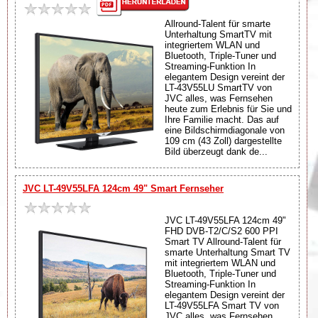
Allround-Talent für smarte
Unterhaltung SmartTV mit
integriertem WLAN und
Bluetooth, Triple-Tuner und
Streaming-Funktion In
elegantem Design vereint der
LT-43V55LU SmartTV von
JVC alles, was Fernsehen
heute zum Erlebnis für Sie und
Ihre Familie macht. Das auf
eine Bildschirmdiagonale von
109 cm (43 Zoll) dargestellte
Bild überzeugt dank de...
JVC LT-49V55LFA 124cm 49" Smart Fernseher
JVC LT-49V55LFA 124cm 49"
FHD DVB-T2/C/S2 600 PPI
Smart TV Allround-Talent für
smarte Unterhaltung Smart TV
mit integriertem WLAN und
Bluetooth, Triple-Tuner und
Streaming-Funktion In
elegantem Design vereint der
LT-49V55LFA Smart TV von
JVC alles, was Fernsehen