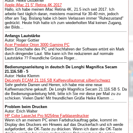
Autor: Heike Dittberner
Apple iMac 21,5" Retina 4K 2017
Hallo, ich habe meinen iMac Retina 4K, 21.5 inch seit 2017. Ich
arbeite fast täglich daran, meistens maximal für 30-40 min, jedoch
öfter am Tag. Bislang habe ich beim Verlassen immer "Ruhezustand"
gedrückt. Heute früh hatte ich zum wiederholten Mal keinen Zugang,
der Bilds...
Anfangs Lautstärke
Autor: Roger Gottier
Acer Predator Orion 3000 Gaming PC
Beim Einschalte des PC und hochfahren der Software ertönt ein Mark
durch dringender Laut. Wie kann ich Ihn reduzieren auf normale
Lautstärke ?? Freundliche Grüsse Roger...
Bedienungsanleitung in deutsch De Longhi Magnifica Secam
21.116.SB - 5
Autor: Heike Klemm
DeLonghi ECAM 21.116.SB Kaffeevollautomat silber/schwarz
Sehr geehrte Damen und Herren, ich habe mie eine neue
Kaffeemaschine gekauft. De Longhi Magnifica Secam 21.116.SB 5. Da
die Bedienungsanleitung fehlt, bitte ich Sie mir diese per Mail zu zu
schicken. Vielen Dank! Mit freundlichen Grüße Heike Klemm ...
Problem beim Drucken
Autor: Erich Walter
HP Color LaserJet Pro M254nw Farblaserdrucker
Wenn ich an meinem PC einen Farbdruckauftrag gebe, kommt im
Display des Druckers ein Hinweis auf das Druckerfach und ich werde
aufgefordert, die OK-Taste zu drücken. Wenn ich dann die OK-Taste