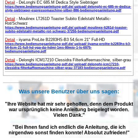
Detail
- DeLonghi EC 685.M Dedica Style Siebträger
https://www.bedienungsanleitung-pdf.de/ upload/ delonghi-ec-685-m-dedica-
style-siebtrager-espressomaschine-silber-886-bedienungsanleitung.pdf
Detail
- Moulinex LT261D Toaster Subito Edelstahl Metallic-
Rot/Schwarz
https://www.bedienungsanleitung-pdf.de/ upload/ moulinex-lt261d-toaster-
subito-edelstahl-metallic-rot-schwarz-37255-bedienungsanleitung.pdf
Detail
- iiyama ProLite B2283HS-B3 54,6cm 21" Full-HD
https://www.bedienungsanleitung-pdf.de/ upload/ iiyama-prolite-b2283hs-b3-
54-6cm-21-full-hd-vga-dp-hdmi-1ms-80mio-1-ls-6975-
bedienungsanleitung.pdf
Detail
- Delonghi ICM17210 Clessidra Filterkaffeemaschine, silber-grau
https://www.bedienungsanleitung-pdf.de/ upload/ delonghi-icm17210-
clessidra-filterkaffeemaschine-silber-grau-37183-bedienungsanleitung.pdf
Was unsere Benutzer über uns sagen:
"Ihre Website hat mir sehr geholfen, denn dem Produkt
war ursprünglich keine Anleitung beigelegt worden.
Vielen Dank."
"Bei Ihnen fand ich endlich die Anleitung, die ich
nirgendwo sonst finden konnte! Absolut zufrieden!"