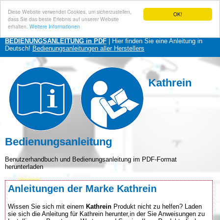
Diese Website verwendet Cookies, um sicherzustellen,
OK!
dass Sie das beste Erlebnis auf unserer Website
erhalten.
Weitere Informationen
BEDIENUNGSANLEITUNG in PDF
| Hier finden Sie eine Anleitung in
Deutsch!
Bedienungsanleitungen aller Herstellers
Kathrein
Bedienungsanleitung
Benutzerhandbuch und Bedienungsanleitung im PDF-Format
herunterladen
Anleitungen der Marke Kathrein
Wissen Sie sich mit einem
Kathrein
Produkt nicht zu helfen? Laden
sie sich die Anleitung für Kathrein herunter,in der Sie Anweisungen zu