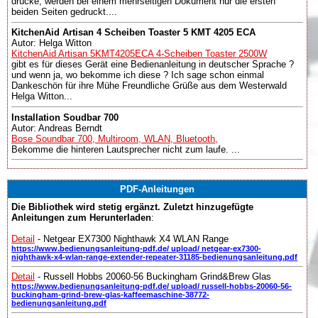
drücke, werden bei einem mehrseitigen Dokument nur die ersten
beiden Seiten gedruckt....
KitchenAid Artisan 4 Scheiben Toaster 5 KMT 4205 ECA
Autor: Helga Witton
KitchenAid Artisan 5KMT4205ECA 4-Scheiben Toaster 2500W
gibt es für dieses Gerät eine Bedienanleitung in deutscher Sprache ?
und wenn ja, wo bekomme ich diese ? Ich sage schon einmal
Dankeschön für ihre Mühe Freundliche Grüße aus dem Westerwald
Helga Witton...
Installation Soudbar 700
Autor: Andreas Berndt
Bose Soundbar 700, Multiroom, WLAN, Bluetooth,
Bekomme die hinteren Lautsprecher nicht zum laufe. ...
PDF-Anleitungen
Die Bibliothek wird stetig ergänzt. Zuletzt hinzugefügte
Anleitungen zum Herunterladen
:
Detail
- Netgear EX7300 Nighthawk X4 WLAN Range
https://www.bedienungsanleitung-pdf.de/ upload/ netgear-ex7300-
nighthawk-x4-wlan-range-extender-repeater-31185-bedienungsanleitung.pdf
Detail
- Russell Hobbs 20060-56 Buckingham Grind&Brew Glas
https://www.bedienungsanleitung-pdf.de/ upload/ russell-hobbs-20060-56-
buckingham-grind-brew-glas-kaffeemaschine-38772-
bedienungsanleitung.pdf