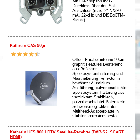
Mit Gleichspannungs-
Durchlass über den Sat-
Anschluss (max. 24 V/320
mA, 22-kHz und DiSEqCTM-
Signal) ...
Kathrein CAS 90gr
Offset-Parabolantenne 90cm
graphit Features Bestehend
aus Reflektor,
Speisesystemhalterung und
Masthalterung Reflektor in
bewährter Aluminium-
Ausführung, pulverbeschichtet
Speisesystem-Halterung aus
verzinktem Stahlblech,
pulverbeschichtet Patentierte
Schwenkmöglichkeit der
Multifeed-Adapterplatte in
stabiler, korrosionsbestä...
Kathrein UFS 800 HDTV Satellite-Receiver (DVB-S2, SCART,
HDMI)