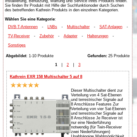
Installierung, Benutzung, Wartung und Service Ihres Produkts finden.
Sie finden Ihr Produkt mit Hilfe der Suchfunktionoder durch Suchen
des betreffenden Kathrein Produkts in den einzelnen Kategorien.
Wählen Sie eine Kategorie
:
DVB-T-Antennen
-
LNBs
-
Multischalter
-
SAT-Anlagen
-
TV-Receiver
-
Zubehör
-
Adapter
-
Halterungen
-
Sonstiges
Abgebildet
: 1-10 Produkte
Gefunden:
25 Produkte
1
|
2
|
3
Kathrein EXR 158 Multischalter 5 auf 8
Dieser Multischalter dient zur
Verteilung von 4 Sat-Ebenen
und terrestrischer Signale auf
8 Anschlüsse Features Zur
Verteilung von vier Sat-Ebenen
und terrestrischer Signale auf
8 Anschlüsse Je Receiver ist
nur eine Niederführung
notwendig (für Twin-Receiver
zwei Niederführungen)
Unabhängige Wahlmöglichkeit