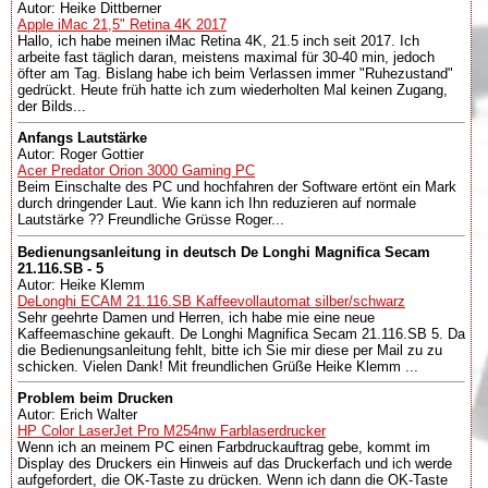
Autor: Heike Dittberner
Apple iMac 21,5" Retina 4K 2017
Hallo, ich habe meinen iMac Retina 4K, 21.5 inch seit 2017. Ich
arbeite fast täglich daran, meistens maximal für 30-40 min, jedoch
öfter am Tag. Bislang habe ich beim Verlassen immer "Ruhezustand"
gedrückt. Heute früh hatte ich zum wiederholten Mal keinen Zugang,
der Bilds...
Anfangs Lautstärke
Autor: Roger Gottier
Acer Predator Orion 3000 Gaming PC
Beim Einschalte des PC und hochfahren der Software ertönt ein Mark
durch dringender Laut. Wie kann ich Ihn reduzieren auf normale
Lautstärke ?? Freundliche Grüsse Roger...
Bedienungsanleitung in deutsch De Longhi Magnifica Secam
21.116.SB - 5
Autor: Heike Klemm
DeLonghi ECAM 21.116.SB Kaffeevollautomat silber/schwarz
Sehr geehrte Damen und Herren, ich habe mie eine neue
Kaffeemaschine gekauft. De Longhi Magnifica Secam 21.116.SB 5. Da
die Bedienungsanleitung fehlt, bitte ich Sie mir diese per Mail zu zu
schicken. Vielen Dank! Mit freundlichen Grüße Heike Klemm ...
Problem beim Drucken
Autor: Erich Walter
HP Color LaserJet Pro M254nw Farblaserdrucker
Wenn ich an meinem PC einen Farbdruckauftrag gebe, kommt im
Display des Druckers ein Hinweis auf das Druckerfach und ich werde
aufgefordert, die OK-Taste zu drücken. Wenn ich dann die OK-Taste