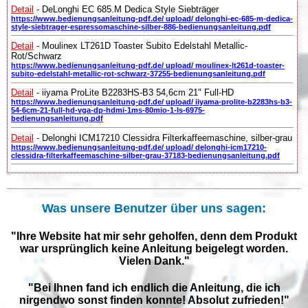
Detail
- DeLonghi EC 685.M Dedica Style Siebträger
https://www.bedienungsanleitung-pdf.de/ upload/ delonghi-ec-685-m-dedica-
style-siebtrager-espressomaschine-silber-886-bedienungsanleitung.pdf
Detail
- Moulinex LT261D Toaster Subito Edelstahl Metallic-
Rot/Schwarz
https://www.bedienungsanleitung-pdf.de/ upload/ moulinex-lt261d-toaster-
subito-edelstahl-metallic-rot-schwarz-37255-bedienungsanleitung.pdf
Detail
- iiyama ProLite B2283HS-B3 54,6cm 21" Full-HD
https://www.bedienungsanleitung-pdf.de/ upload/ iiyama-prolite-b2283hs-b3-
54-6cm-21-full-hd-vga-dp-hdmi-1ms-80mio-1-ls-6975-
bedienungsanleitung.pdf
Detail
- Delonghi ICM17210 Clessidra Filterkaffeemaschine, silber-grau
https://www.bedienungsanleitung-pdf.de/ upload/ delonghi-icm17210-
clessidra-filterkaffeemaschine-silber-grau-37183-bedienungsanleitung.pdf
Was unsere Benutzer über uns sagen:
"Ihre Website hat mir sehr geholfen, denn dem Produkt
war ursprünglich keine Anleitung beigelegt worden.
Vielen Dank."
"Bei Ihnen fand ich endlich die Anleitung, die ich
nirgendwo sonst finden konnte! Absolut zufrieden!"