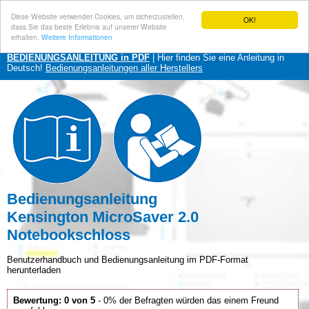
Diese Website verwendet Cookies, um sicherzustellen,
OK!
dass Sie das beste Erlebnis auf unserer Website
erhalten.
Weitere Informationen
BEDIENUNGSANLEITUNG in PDF
| Hier finden Sie eine Anleitung in
Deutsch!
Bedienungsanleitungen aller Herstellers
Bedienungsanleitung
Kensington MicroSaver 2.0
Notebookschloss
Benutzerhandbuch und Bedienungsanleitung im PDF-Format
herunterladen
Bewertung: 0 von 5
- 0% der Befragten würden das einem Freund