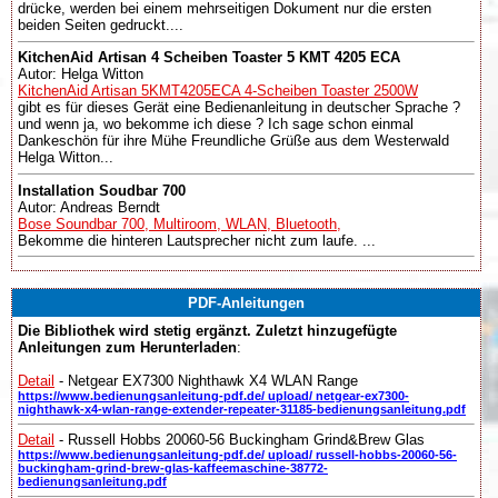
drücke, werden bei einem mehrseitigen Dokument nur die ersten
beiden Seiten gedruckt....
KitchenAid Artisan 4 Scheiben Toaster 5 KMT 4205 ECA
Autor: Helga Witton
KitchenAid Artisan 5KMT4205ECA 4-Scheiben Toaster 2500W
gibt es für dieses Gerät eine Bedienanleitung in deutscher Sprache ?
und wenn ja, wo bekomme ich diese ? Ich sage schon einmal
Dankeschön für ihre Mühe Freundliche Grüße aus dem Westerwald
Helga Witton...
Installation Soudbar 700
Autor: Andreas Berndt
Bose Soundbar 700, Multiroom, WLAN, Bluetooth,
Bekomme die hinteren Lautsprecher nicht zum laufe. ...
PDF-Anleitungen
Die Bibliothek wird stetig ergänzt. Zuletzt hinzugefügte
Anleitungen zum Herunterladen
:
Detail
- Netgear EX7300 Nighthawk X4 WLAN Range
https://www.bedienungsanleitung-pdf.de/ upload/ netgear-ex7300-
nighthawk-x4-wlan-range-extender-repeater-31185-bedienungsanleitung.pdf
Detail
- Russell Hobbs 20060-56 Buckingham Grind&Brew Glas
https://www.bedienungsanleitung-pdf.de/ upload/ russell-hobbs-20060-56-
buckingham-grind-brew-glas-kaffeemaschine-38772-
bedienungsanleitung.pdf