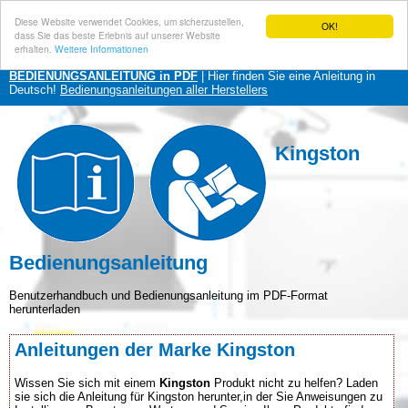
Diese Website verwendet Cookies, um sicherzustellen,
OK!
dass Sie das beste Erlebnis auf unserer Website
erhalten.
Weitere Informationen
BEDIENUNGSANLEITUNG in PDF
| Hier finden Sie eine Anleitung in
Deutsch!
Bedienungsanleitungen aller Herstellers
Kingston
Bedienungsanleitung
Benutzerhandbuch und Bedienungsanleitung im PDF-Format
herunterladen
Anleitungen der Marke Kingston
Wissen Sie sich mit einem
Kingston
Produkt nicht zu helfen? Laden
sie sich die Anleitung für Kingston herunter,in der Sie Anweisungen zu