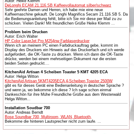
Autor: Heike Klemm
DeLonghi ECAM 21.116.SB Kaffeevollautomat silber/schwarz
Sehr geehrte Damen und Herren, ich habe mie eine neue
Kaffeemaschine gekauft. De Longhi Magnifica Secam 21.116.SB 5. Da
die Bedienungsanleitung fehlt, bitte ich Sie mir diese per Mail zu zu
schicken. Vielen Dank! Mit freundlichen Grüße Heike Klemm ...
Problem beim Drucken
Autor: Erich Walter
HP Color LaserJet Pro M254nw Farblaserdrucker
Wenn ich an meinem PC einen Farbdruckauftrag gebe, kommt im
Display des Druckers ein Hinweis auf das Druckerfach und ich werde
aufgefordert, die OK-Taste zu drücken. Wenn ich dann die OK-Taste
drücke, werden bei einem mehrseitigen Dokument nur die ersten
beiden Seiten gedruckt....
KitchenAid Artisan 4 Scheiben Toaster 5 KMT 4205 ECA
Autor: Helga Witton
KitchenAid Artisan 5KMT4205ECA 4-Scheiben Toaster 2500W
gibt es für dieses Gerät eine Bedienanleitung in deutscher Sprache ?
und wenn ja, wo bekomme ich diese ? Ich sage schon einmal
Dankeschön für ihre Mühe Freundliche Grüße aus dem Westerwald
Helga Witton...
Installation Soudbar 700
Autor: Andreas Berndt
Bose Soundbar 700, Multiroom, WLAN, Bluetooth,
Bekomme die hinteren Lautsprecher nicht zum laufe. ...