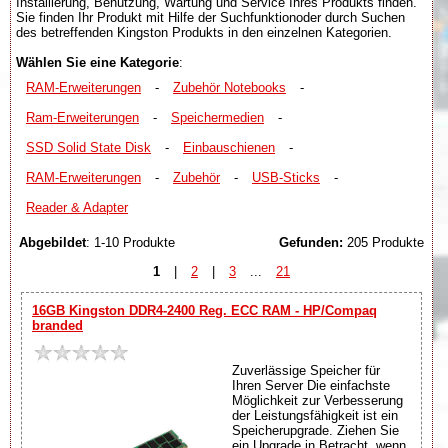
Installierung, Benutzung, Wartung und Service Ihres Produkts finden.
Sie finden Ihr Produkt mit Hilfe der Suchfunktionoder durch Suchen
des betreffenden Kingston Produkts in den einzelnen Kategorien.
Wählen Sie eine Kategorie
:
RAM-Erweiterungen
-
Zubehör Notebooks
-
Ram-Erweiterungen
-
Speichermedien
-
SSD Solid State Disk
-
Einbauschienen
-
RAM-Erweiterungen
-
Zubehör
-
USB-Sticks
-
Reader & Adapter
Abgebildet
: 1-10 Produkte
Gefunden:
205 Produkte
1
|
2
|
3
...
21
16GB Kingston DDR4-2400 Reg. ECC RAM - HP/Compaq
branded
Zuverlässige Speicher für
Ihren Server Die einfachste
Möglichkeit zur Verbesserung
der Leistungsfähigkeit ist ein
Speicherupgrade. Ziehen Sie
ein Upgrade in Betracht, wenn