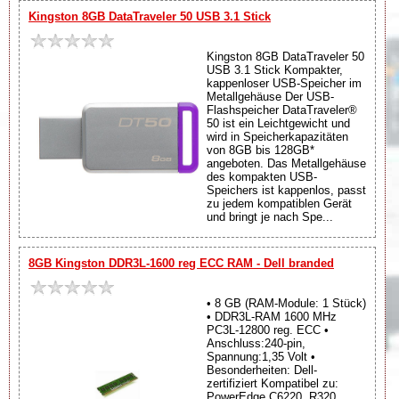
Kingston 8GB DataTraveler 50 USB 3.1 Stick
Kingston 8GB DataTraveler 50
USB 3.1 Stick Kompakter,
kappenloser USB-Speicher im
Metallgehäuse Der USB-
Flashspeicher DataTraveler®
50 ist ein Leichtgewicht und
wird in Speicherkapazitäten
von 8GB bis 128GB*
angeboten. Das Metallgehäuse
des kompakten USB-
Speichers ist kappenlos, passt
zu jedem kompatiblen Gerät
und bringt je nach Spe...
8GB Kingston DDR3L-1600 reg ECC RAM - Dell branded
• 8 GB (RAM-Module: 1 Stück)
• DDR3L-RAM 1600 MHz
PC3L-12800 reg. ECC •
Anschluss:240-pin,
Spannung:1,35 Volt •
Besonderheiten: Dell-
zertifiziert Kompatibel zu:
PowerEdge C6220, R320,