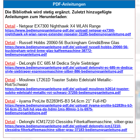
PDF-Anleitungen
Die Bibliothek wird stetig ergänzt. Zuletzt hinzugefügte
Anleitungen zum Herunterladen
:
Detail
- Netgear EX7300 Nighthawk X4 WLAN Range
https://www.bedienungsanleitung-pdf.de/ upload/ netgear-ex7300-
nighthawk-x4-wlan-range-extender-repeater-31185-bedienungsanleitung.pdf
Detail
- Russell Hobbs 20060-56 Buckingham Grind&Brew Glas
https://www.bedienungsanleitung-pdf.de/ upload/ russell-hobbs-20060-56-
buckingham-grind-brew-glas-kaffeemaschine-38772-
bedienungsanleitung.pdf
Detail
- DeLonghi EC 685.M Dedica Style Siebträger
https://www.bedienungsanleitung-pdf.de/ upload/ delonghi-ec-685-m-dedica-
style-siebtrager-espressomaschine-silber-886-bedienungsanleitung.pdf
Detail
- Moulinex LT261D Toaster Subito Edelstahl Metallic-
Rot/Schwarz
https://www.bedienungsanleitung-pdf.de/ upload/ moulinex-lt261d-toaster-
subito-edelstahl-metallic-rot-schwarz-37255-bedienungsanleitung.pdf
Detail
- iiyama ProLite B2283HS-B3 54,6cm 21" Full-HD
https://www.bedienungsanleitung-pdf.de/ upload/ iiyama-prolite-b2283hs-b3-
54-6cm-21-full-hd-vga-dp-hdmi-1ms-80mio-1-ls-6975-
bedienungsanleitung.pdf
Detail
- Delonghi ICM17210 Clessidra Filterkaffeemaschine, silber-grau
https://www.bedienungsanleitung-pdf.de/ upload/ delonghi-icm17210-
clessidra-filterkaffeemaschine-silber-grau-37183-bedienungsanleitung.pdf