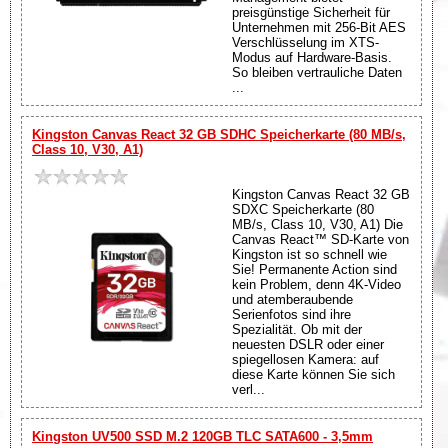
preisgünstige Sicherheit für
Unternehmen mit 256-Bit AES
Verschlüsselung im XTS-
Modus auf Hardware-Basis.
So bleiben vertrauliche Daten
...
Kingston Canvas React 32 GB SDHC Speicherkarte (80 MB/s,
Class 10, V30, A1)
Kingston Canvas React 32 GB
SDXC Speicherkarte (80
MB/s, Class 10, V30, A1) Die
Canvas React™ SD-Karte von
Kingston ist so schnell wie
Sie! Permanente Action sind
kein Problem, denn 4K-Video
und atemberaubende
Serienfotos sind ihre
Spezialität. Ob mit der
neuesten DSLR oder einer
spiegellosen Kamera: auf
diese Karte können Sie sich
verl...
Kingston UV500 SSD M.2 120GB TLC SATA600 - 3,5mm