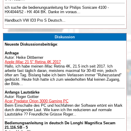
ich suche die bedienungsanleitung für Philips Sonicare 4100 -
HX4044/52 - HX 404 BK. Danke im voraus...
Handbuch VW ID3 Pro S Deutsch...
Diskussion
Neueste Diskussionsbeiträge
:
Anfrage
Autor: Heike Dittberner
Apple iMac 21,5" Retina 4K 2017
Hallo, ich habe meinen iMac Retina 4K, 21.5 inch seit 2017. Ich
arbeite fast täglich daran, meistens maximal für 30-40 min, jedoch
öfter am Tag. Bislang habe ich beim Verlassen immer "Ruhezustand"
gedrückt. Heute früh hatte ich zum wiederholten Mal keinen Zugang,
der Bilds...
Anfangs Lautstärke
Autor: Roger Gottier
Acer Predator Orion 3000 Gaming PC
Beim Einschalte des PC und hochfahren der Software ertönt ein Mark
durch dringender Laut. Wie kann ich Ihn reduzieren auf normale
Lautstärke ?? Freundliche Grüsse Roger...
Bedienungsanleitung in deutsch De Longhi Magnifica Secam
21.116.SB - 5