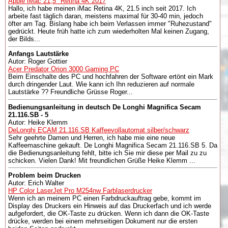
Apple iMac 21,5" Retina 4K 2017
Hallo, ich habe meinen iMac Retina 4K, 21.5 inch seit 2017. Ich
arbeite fast täglich daran, meistens maximal für 30-40 min, jedoch
öfter am Tag. Bislang habe ich beim Verlassen immer "Ruhezustand"
gedrückt. Heute früh hatte ich zum wiederholten Mal keinen Zugang,
der Bilds...
Anfangs Lautstärke
Autor: Roger Gottier
Acer Predator Orion 3000 Gaming PC
Beim Einschalte des PC und hochfahren der Software ertönt ein Mark
durch dringender Laut. Wie kann ich Ihn reduzieren auf normale
Lautstärke ?? Freundliche Grüsse Roger...
Bedienungsanleitung in deutsch De Longhi Magnifica Secam
21.116.SB - 5
Autor: Heike Klemm
DeLonghi ECAM 21.116.SB Kaffeevollautomat silber/schwarz
Sehr geehrte Damen und Herren, ich habe mie eine neue
Kaffeemaschine gekauft. De Longhi Magnifica Secam 21.116.SB 5. Da
die Bedienungsanleitung fehlt, bitte ich Sie mir diese per Mail zu zu
schicken. Vielen Dank! Mit freundlichen Grüße Heike Klemm ...
Problem beim Drucken
Autor: Erich Walter
HP Color LaserJet Pro M254nw Farblaserdrucker
Wenn ich an meinem PC einen Farbdruckauftrag gebe, kommt im
Display des Druckers ein Hinweis auf das Druckerfach und ich werde
aufgefordert, die OK-Taste zu drücken. Wenn ich dann die OK-Taste
drücke, werden bei einem mehrseitigen Dokument nur die ersten