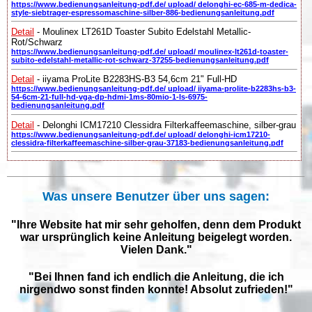
https://www.bedienungsanleitung-pdf.de/ upload/ delonghi-ec-685-m-dedica-
style-siebtrager-espressomaschine-silber-886-bedienungsanleitung.pdf
Detail
- Moulinex LT261D Toaster Subito Edelstahl Metallic-
Rot/Schwarz
https://www.bedienungsanleitung-pdf.de/ upload/ moulinex-lt261d-toaster-
subito-edelstahl-metallic-rot-schwarz-37255-bedienungsanleitung.pdf
Detail
- iiyama ProLite B2283HS-B3 54,6cm 21" Full-HD
https://www.bedienungsanleitung-pdf.de/ upload/ iiyama-prolite-b2283hs-b3-
54-6cm-21-full-hd-vga-dp-hdmi-1ms-80mio-1-ls-6975-
bedienungsanleitung.pdf
Detail
- Delonghi ICM17210 Clessidra Filterkaffeemaschine, silber-grau
https://www.bedienungsanleitung-pdf.de/ upload/ delonghi-icm17210-
clessidra-filterkaffeemaschine-silber-grau-37183-bedienungsanleitung.pdf
Was unsere Benutzer über uns sagen:
"Ihre Website hat mir sehr geholfen, denn dem Produkt
war ursprünglich keine Anleitung beigelegt worden.
Vielen Dank."
"Bei Ihnen fand ich endlich die Anleitung, die ich
nirgendwo sonst finden konnte! Absolut zufrieden!"