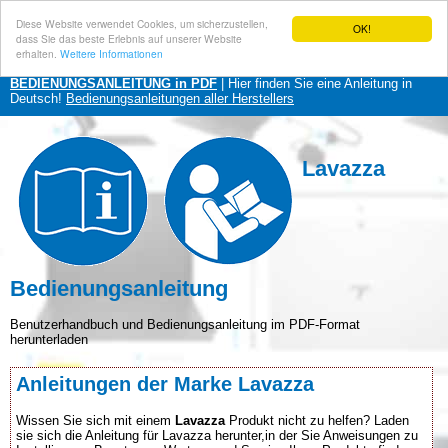
Diese Website verwendet Cookies, um sicherzustellen,
OK!
dass Sie das beste Erlebnis auf unserer Website
erhalten.
Weitere Informationen
BEDIENUNGSANLEITUNG in PDF
| Hier finden Sie eine Anleitung in
Deutsch!
Bedienungsanleitungen aller Herstellers
Lavazza
Bedienungsanleitung
Benutzerhandbuch und Bedienungsanleitung im PDF-Format
herunterladen
Anleitungen der Marke Lavazza
Wissen Sie sich mit einem
Lavazza
Produkt nicht zu helfen? Laden
sie sich die Anleitung für Lavazza herunter,in der Sie Anweisungen zu