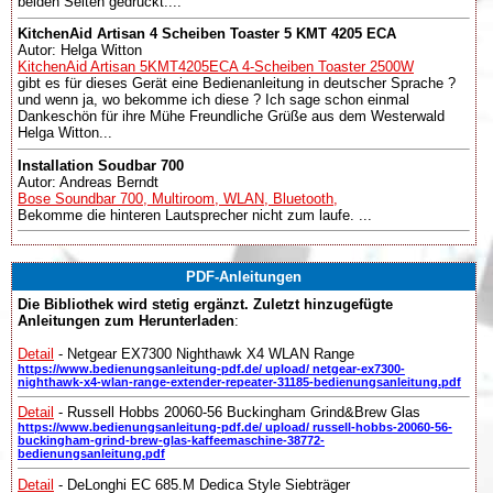
beiden Seiten gedruckt....
KitchenAid Artisan 4 Scheiben Toaster 5 KMT 4205 ECA
Autor: Helga Witton
KitchenAid Artisan 5KMT4205ECA 4-Scheiben Toaster 2500W
gibt es für dieses Gerät eine Bedienanleitung in deutscher Sprache ?
und wenn ja, wo bekomme ich diese ? Ich sage schon einmal
Dankeschön für ihre Mühe Freundliche Grüße aus dem Westerwald
Helga Witton...
Installation Soudbar 700
Autor: Andreas Berndt
Bose Soundbar 700, Multiroom, WLAN, Bluetooth,
Bekomme die hinteren Lautsprecher nicht zum laufe. ...
PDF-Anleitungen
Die Bibliothek wird stetig ergänzt. Zuletzt hinzugefügte
Anleitungen zum Herunterladen
:
Detail
- Netgear EX7300 Nighthawk X4 WLAN Range
https://www.bedienungsanleitung-pdf.de/ upload/ netgear-ex7300-
nighthawk-x4-wlan-range-extender-repeater-31185-bedienungsanleitung.pdf
Detail
- Russell Hobbs 20060-56 Buckingham Grind&Brew Glas
https://www.bedienungsanleitung-pdf.de/ upload/ russell-hobbs-20060-56-
buckingham-grind-brew-glas-kaffeemaschine-38772-
bedienungsanleitung.pdf
Detail
- DeLonghi EC 685.M Dedica Style Siebträger