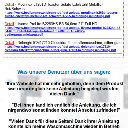
Detail
- Moulinex LT261D Toaster Subito Edelstahl Metallic-
Rot/Schwarz
https://www.bedienungsanleitung-pdf.de/ upload/ moulinex-lt261d-toaster-
subito-edelstahl-metallic-rot-schwarz-37255-bedienungsanleitung.pdf
Detail
- iiyama ProLite B2283HS-B3 54,6cm 21" Full-HD
https://www.bedienungsanleitung-pdf.de/ upload/ iiyama-prolite-b2283hs-b3-
54-6cm-21-full-hd-vga-dp-hdmi-1ms-80mio-1-ls-6975-
bedienungsanleitung.pdf
Detail
- Delonghi ICM17210 Clessidra Filterkaffeemaschine, silber-grau
https://www.bedienungsanleitung-pdf.de/ upload/ delonghi-icm17210-
clessidra-filterkaffeemaschine-silber-grau-37183-bedienungsanleitung.pdf
Was unsere Benutzer über uns sagen:
"Ihre Website hat mir sehr geholfen, denn dem Produkt
war ursprünglich keine Anleitung beigelegt worden.
Vielen Dank."
"Bei Ihnen fand ich endlich die Anleitung, die ich
nirgendwo sonst finden konnte! Absolut zufrieden!"
"Vielen Dank für diese Seiten! Dank Ihrer Anleitung
konnte ich meine Waschmaschine wieder in Betrieb