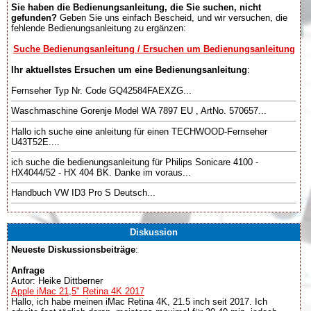
Sie haben die Bedienungsanleitung, die Sie suchen, nicht
gefunden?
Geben Sie uns einfach Bescheid, und wir versuchen, die
fehlende Bedienungsanleitung zu ergänzen:
Suche Bedienungsanleitung / Ersuchen um Bedienungsanleitung
Ihr aktuellstes Ersuchen um eine Bedienungsanleitung
:
Fernseher Typ Nr. Code GQ42584FAEXZG...
Waschmaschine Gorenje Model WA 7897 EU , ArtNo. 570657...
Hallo ich suche eine anleitung für einen TECHWOOD-Fernseher
U43T52E....
ich suche die bedienungsanleitung für Philips Sonicare 4100 -
HX4044/52 - HX 404 BK. Danke im voraus...
Handbuch VW ID3 Pro S Deutsch...
Diskussion
Neueste Diskussionsbeiträge
:
Anfrage
Autor: Heike Dittberner
Apple iMac 21,5" Retina 4K 2017
Hallo, ich habe meinen iMac Retina 4K, 21.5 inch seit 2017. Ich