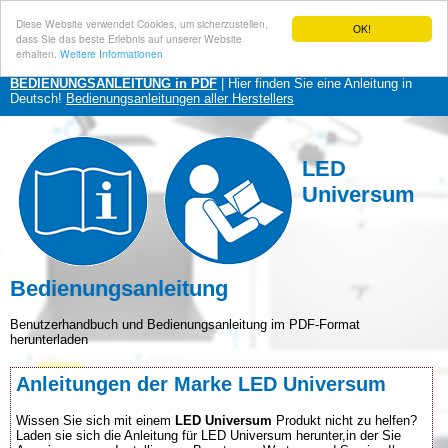
Diese Website verwendet Cookies, um sicherzustellen,
OK!
dass Sie das beste Erlebnis auf unserer Website
erhalten.
Weitere Informationen
BEDIENUNGSANLEITUNG in PDF
| Hier finden Sie eine Anleitung in
Deutsch!
Bedienungsanleitungen aller Herstellers
LED
Universum
Bedienungsanleitung
Benutzerhandbuch und Bedienungsanleitung im PDF-Format
herunterladen
Anleitungen der Marke LED Universum
Wissen Sie sich mit einem
LED Universum
Produkt nicht zu helfen?
Laden sie sich die Anleitung für LED Universum herunter,in der Sie