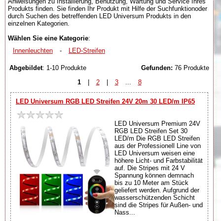
Anweisungen zu Installierung, Benutzung, Wartung und Service Ihres
Produkts finden. Sie finden Ihr Produkt mit Hilfe der Suchfunktionoder
durch Suchen des betreffenden LED Universum Produkts in den
einzelnen Kategorien.
Wählen Sie eine Kategorie
:
Innenleuchten
-
LED-Streifen
Abgebildet
: 1-10 Produkte
Gefunden:
76 Produkte
1
|
2
|
3
...
8
LED Universum RGB LED Streifen 24V 20m 30 LED/m IP65
LED Universum Premium 24V
RGB LED Streifen Set 30
LED/m Die RGB LED Streifen
aus der Professionell Line von
LED Universum weisen eine
höhere Licht- und Farbstabilität
auf. Die Stripes mit 24 V
Spannung können demnach
bis zu 10 Meter am Stück
geliefert werden. Aufgrund der
wasserschützenden Schicht
sind die Stripes für Außen- und
Nass...