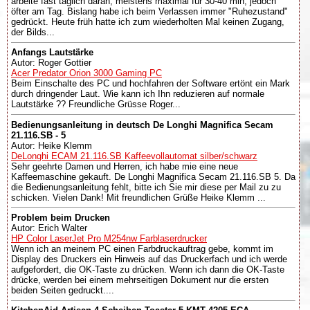
arbeite fast täglich daran, meistens maximal für 30-40 min, jedoch
öfter am Tag. Bislang habe ich beim Verlassen immer "Ruhezustand"
gedrückt. Heute früh hatte ich zum wiederholten Mal keinen Zugang,
der Bilds...
Anfangs Lautstärke
Autor: Roger Gottier
Acer Predator Orion 3000 Gaming PC
Beim Einschalte des PC und hochfahren der Software ertönt ein Mark
durch dringender Laut. Wie kann ich Ihn reduzieren auf normale
Lautstärke ?? Freundliche Grüsse Roger...
Bedienungsanleitung in deutsch De Longhi Magnifica Secam
21.116.SB - 5
Autor: Heike Klemm
DeLonghi ECAM 21.116.SB Kaffeevollautomat silber/schwarz
Sehr geehrte Damen und Herren, ich habe mie eine neue
Kaffeemaschine gekauft. De Longhi Magnifica Secam 21.116.SB 5. Da
die Bedienungsanleitung fehlt, bitte ich Sie mir diese per Mail zu zu
schicken. Vielen Dank! Mit freundlichen Grüße Heike Klemm ...
Problem beim Drucken
Autor: Erich Walter
HP Color LaserJet Pro M254nw Farblaserdrucker
Wenn ich an meinem PC einen Farbdruckauftrag gebe, kommt im
Display des Druckers ein Hinweis auf das Druckerfach und ich werde
aufgefordert, die OK-Taste zu drücken. Wenn ich dann die OK-Taste
drücke, werden bei einem mehrseitigen Dokument nur die ersten
beiden Seiten gedruckt....