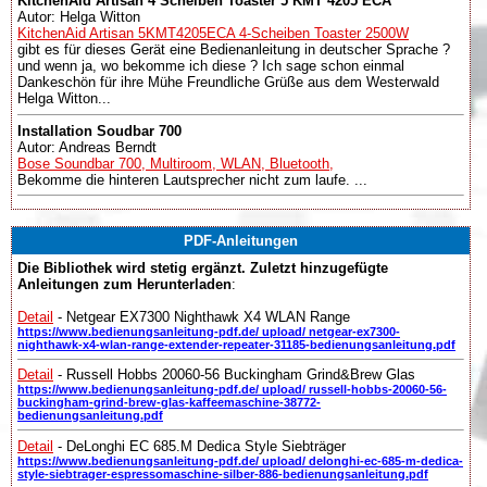
KitchenAid Artisan 4 Scheiben Toaster 5 KMT 4205 ECA
Autor: Helga Witton
KitchenAid Artisan 5KMT4205ECA 4-Scheiben Toaster 2500W
gibt es für dieses Gerät eine Bedienanleitung in deutscher Sprache ?
und wenn ja, wo bekomme ich diese ? Ich sage schon einmal
Dankeschön für ihre Mühe Freundliche Grüße aus dem Westerwald
Helga Witton...
Installation Soudbar 700
Autor: Andreas Berndt
Bose Soundbar 700, Multiroom, WLAN, Bluetooth,
Bekomme die hinteren Lautsprecher nicht zum laufe. ...
PDF-Anleitungen
Die Bibliothek wird stetig ergänzt. Zuletzt hinzugefügte
Anleitungen zum Herunterladen
:
Detail
- Netgear EX7300 Nighthawk X4 WLAN Range
https://www.bedienungsanleitung-pdf.de/ upload/ netgear-ex7300-
nighthawk-x4-wlan-range-extender-repeater-31185-bedienungsanleitung.pdf
Detail
- Russell Hobbs 20060-56 Buckingham Grind&Brew Glas
https://www.bedienungsanleitung-pdf.de/ upload/ russell-hobbs-20060-56-
buckingham-grind-brew-glas-kaffeemaschine-38772-
bedienungsanleitung.pdf
Detail
- DeLonghi EC 685.M Dedica Style Siebträger
https://www.bedienungsanleitung-pdf.de/ upload/ delonghi-ec-685-m-dedica-
style-siebtrager-espressomaschine-silber-886-bedienungsanleitung.pdf