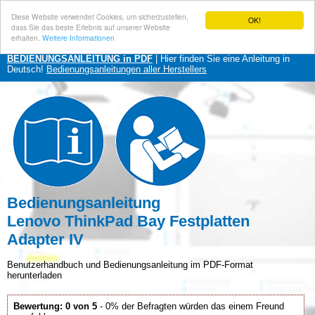
Diese Website verwendet Cookies, um sicherzustellen,
OK!
dass Sie das beste Erlebnis auf unserer Website
erhalten.
Weitere Informationen
BEDIENUNGSANLEITUNG in PDF
| Hier finden Sie eine Anleitung in
Deutsch!
Bedienungsanleitungen aller Herstellers
Bedienungsanleitung
Lenovo ThinkPad Bay Festplatten
Adapter IV
Benutzerhandbuch und Bedienungsanleitung im PDF-Format
herunterladen
Bewertung: 0 von 5
- 0% der Befragten würden das einem Freund