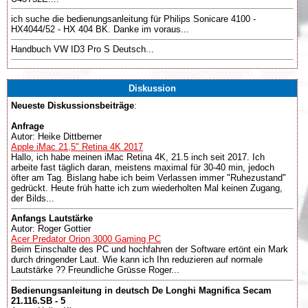
ich suche die bedienungsanleitung für Philips Sonicare 4100 -
HX4044/52 - HX 404 BK. Danke im voraus...
Handbuch VW ID3 Pro S Deutsch...
Diskussion
Neueste Diskussionsbeiträge
:
Anfrage
Autor: Heike Dittberner
Apple iMac 21,5" Retina 4K 2017
Hallo, ich habe meinen iMac Retina 4K, 21.5 inch seit 2017. Ich
arbeite fast täglich daran, meistens maximal für 30-40 min, jedoch
öfter am Tag. Bislang habe ich beim Verlassen immer "Ruhezustand"
gedrückt. Heute früh hatte ich zum wiederholten Mal keinen Zugang,
der Bilds...
Anfangs Lautstärke
Autor: Roger Gottier
Acer Predator Orion 3000 Gaming PC
Beim Einschalte des PC und hochfahren der Software ertönt ein Mark
durch dringender Laut. Wie kann ich Ihn reduzieren auf normale
Lautstärke ?? Freundliche Grüsse Roger...
Bedienungsanleitung in deutsch De Longhi Magnifica Secam
21.116.SB - 5