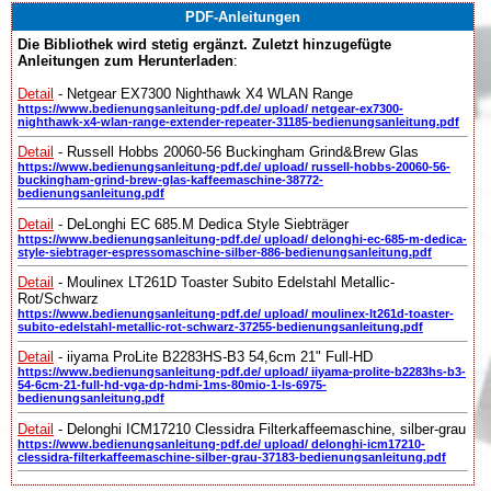
PDF-Anleitungen
Die Bibliothek wird stetig ergänzt. Zuletzt hinzugefügte
Anleitungen zum Herunterladen
:
Detail
- Netgear EX7300 Nighthawk X4 WLAN Range
https://www.bedienungsanleitung-pdf.de/ upload/ netgear-ex7300-
nighthawk-x4-wlan-range-extender-repeater-31185-bedienungsanleitung.pdf
Detail
- Russell Hobbs 20060-56 Buckingham Grind&Brew Glas
https://www.bedienungsanleitung-pdf.de/ upload/ russell-hobbs-20060-56-
buckingham-grind-brew-glas-kaffeemaschine-38772-
bedienungsanleitung.pdf
Detail
- DeLonghi EC 685.M Dedica Style Siebträger
https://www.bedienungsanleitung-pdf.de/ upload/ delonghi-ec-685-m-dedica-
style-siebtrager-espressomaschine-silber-886-bedienungsanleitung.pdf
Detail
- Moulinex LT261D Toaster Subito Edelstahl Metallic-
Rot/Schwarz
https://www.bedienungsanleitung-pdf.de/ upload/ moulinex-lt261d-toaster-
subito-edelstahl-metallic-rot-schwarz-37255-bedienungsanleitung.pdf
Detail
- iiyama ProLite B2283HS-B3 54,6cm 21" Full-HD
https://www.bedienungsanleitung-pdf.de/ upload/ iiyama-prolite-b2283hs-b3-
54-6cm-21-full-hd-vga-dp-hdmi-1ms-80mio-1-ls-6975-
bedienungsanleitung.pdf
Detail
- Delonghi ICM17210 Clessidra Filterkaffeemaschine, silber-grau
https://www.bedienungsanleitung-pdf.de/ upload/ delonghi-icm17210-
clessidra-filterkaffeemaschine-silber-grau-37183-bedienungsanleitung.pdf