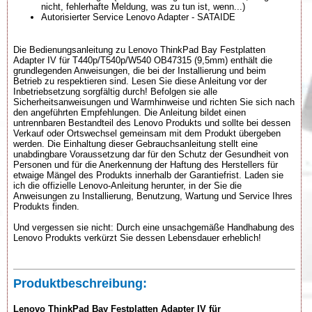
nicht, fehlerhafte Meldung, was zu tun ist, wenn...)
Autorisierter Service Lenovo Adapter - SATAIDE
Die Bedienungsanleitung zu Lenovo ThinkPad Bay Festplatten
Adapter IV für T440p/T540p/W540 OB47315 (9,5mm) enthält die
grundlegenden Anweisungen, die bei der Installierung und beim
Betrieb zu respektieren sind. Lesen Sie diese Anleitung vor der
Inbetriebsetzung sorgfältig durch! Befolgen sie alle
Sicherheitsanweisungen und Warmhinweise und richten Sie sich nach
den angeführten Empfehlungen. Die Anleitung bildet einen
untrennbaren Bestandteil des Lenovo Produkts und sollte bei dessen
Verkauf oder Ortswechsel gemeinsam mit dem Produkt übergeben
werden. Die Einhaltung dieser Gebrauchsanleitung stellt eine
unabdingbare Voraussetzung dar für den Schutz der Gesundheit von
Personen und für die Anerkennung der Haftung des Herstellers für
etwaige Mängel des Produkts innerhalb der Garantiefrist. Laden sie
ich die offizielle Lenovo-Anleitung herunter, in der Sie die
Anweisungen zu Installierung, Benutzung, Wartung und Service Ihres
Produkts finden.
Und vergessen sie nicht: Durch eine unsachgemäße Handhabung des
Lenovo Produkts verkürzt Sie dessen Lebensdauer erheblich!
Produktbeschreibung:
Lenovo ThinkPad Bay Festplatten Adapter IV für