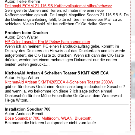
Autor: Heike Klemm
DeLonghi ECAM 21.116.SB Kaffeevollautomat silber/schwarz
Sehr geehrte Damen und Herren, ich habe mie eine neue
Kaffeemaschine gekauft. De Longhi Magnifica Secam 21.116.SB 5. Da
die Bedienungsanleitung fehlt, bitte ich Sie mir diese per Mail zu zu
schicken. Vielen Dank! Mit freundlichen Grüße Heike Klemm ...
Problem beim Drucken
Autor: Erich Walter
HP Color LaserJet Pro M254nw Farblaserdrucker
Wenn ich an meinem PC einen Farbdruckauftrag gebe, kommt im
Display des Druckers ein Hinweis auf das Druckerfach und ich werde
aufgefordert, die OK-Taste zu drücken. Wenn ich dann die OK-Taste
drücke, werden bei einem mehrseitigen Dokument nur die ersten
beiden Seiten gedruckt....
KitchenAid Artisan 4 Scheiben Toaster 5 KMT 4205 ECA
Autor: Helga Witton
KitchenAid Artisan 5KMT4205ECA 4-Scheiben Toaster 2500W
gibt es für dieses Gerät eine Bedienanleitung in deutscher Sprache ?
und wenn ja, wo bekomme ich diese ? Ich sage schon einmal
Dankeschön für ihre Mühe Freundliche Grüße aus dem Westerwald
Helga Witton...
Installation Soudbar 700
Autor: Andreas Berndt
Bose Soundbar 700, Multiroom, WLAN, Bluetooth,
Bekomme die hinteren Lautsprecher nicht zum laufe. ...