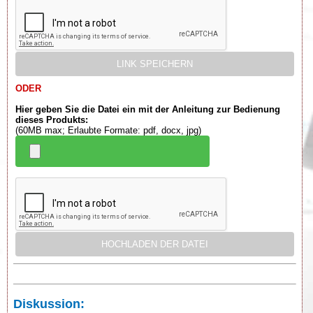
ODER
Hier geben Sie die Datei ein mit der Anleitung zur Bedienung
dieses Produkts:
(60MB max; Erlaubte Formate: pdf, docx, jpg)
Diskussion: