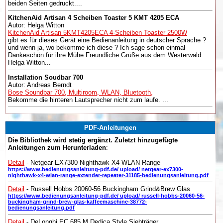
beiden Seiten gedruckt....
KitchenAid Artisan 4 Scheiben Toaster 5 KMT 4205 ECA
Autor: Helga Witton
KitchenAid Artisan 5KMT4205ECA 4-Scheiben Toaster 2500W
gibt es für dieses Gerät eine Bedienanleitung in deutscher Sprache ?
und wenn ja, wo bekomme ich diese ? Ich sage schon einmal
Dankeschön für ihre Mühe Freundliche Grüße aus dem Westerwald
Helga Witton...
Installation Soudbar 700
Autor: Andreas Berndt
Bose Soundbar 700, Multiroom, WLAN, Bluetooth,
Bekomme die hinteren Lautsprecher nicht zum laufe. ...
PDF-Anleitungen
Die Bibliothek wird stetig ergänzt. Zuletzt hinzugefügte
Anleitungen zum Herunterladen
:
Detail
- Netgear EX7300 Nighthawk X4 WLAN Range
https://www.bedienungsanleitung-pdf.de/ upload/ netgear-ex7300-
nighthawk-x4-wlan-range-extender-repeater-31185-bedienungsanleitung.pdf
Detail
- Russell Hobbs 20060-56 Buckingham Grind&Brew Glas
https://www.bedienungsanleitung-pdf.de/ upload/ russell-hobbs-20060-56-
buckingham-grind-brew-glas-kaffeemaschine-38772-
bedienungsanleitung.pdf
Detail
- DeLonghi EC 685.M Dedica Style Siebträger