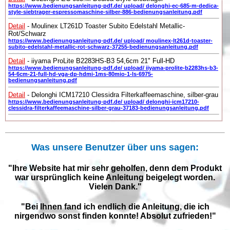
https://www.bedienungsanleitung-pdf.de/ upload/ delonghi-ec-685-m-dedica-
style-siebtrager-espressomaschine-silber-886-bedienungsanleitung.pdf
Detail
- Moulinex LT261D Toaster Subito Edelstahl Metallic-
Rot/Schwarz
https://www.bedienungsanleitung-pdf.de/ upload/ moulinex-lt261d-toaster-
subito-edelstahl-metallic-rot-schwarz-37255-bedienungsanleitung.pdf
Detail
- iiyama ProLite B2283HS-B3 54,6cm 21" Full-HD
https://www.bedienungsanleitung-pdf.de/ upload/ iiyama-prolite-b2283hs-b3-
54-6cm-21-full-hd-vga-dp-hdmi-1ms-80mio-1-ls-6975-
bedienungsanleitung.pdf
Detail
- Delonghi ICM17210 Clessidra Filterkaffeemaschine, silber-grau
https://www.bedienungsanleitung-pdf.de/ upload/ delonghi-icm17210-
clessidra-filterkaffeemaschine-silber-grau-37183-bedienungsanleitung.pdf
Was unsere Benutzer über uns sagen:
"Ihre Website hat mir sehr geholfen, denn dem Produkt
war ursprünglich keine Anleitung beigelegt worden.
Vielen Dank."
"Bei Ihnen fand ich endlich die Anleitung, die ich
nirgendwo sonst finden konnte! Absolut zufrieden!"