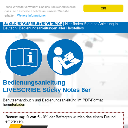
Diese Website verwendet Cookies, um sicherzustellen,
OK!
dass Sie das beste Erlebnis auf unserer Website
erhalten.
Weitere Informationen
BEDIENUNGSANLEITUNG in PDF
| Hier finden Sie eine Anleitung in
Deutsch!
Bedienungsanleitungen aller Herstellers
Bedienungsanleitung
LIVESCRIBE Sticky Notes 6er
Benutzerhandbuch und Bedienungsanleitung im PDF-Format
herunterladen
Bewertung: 0 von 5
- 0% der Befragten würden das einem Freund
empfehlen.