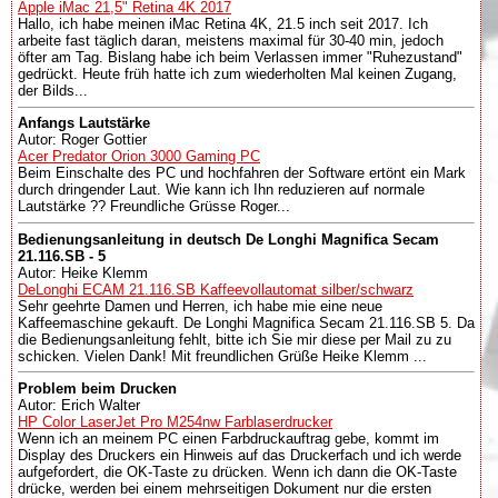
Apple iMac 21,5" Retina 4K 2017
Hallo, ich habe meinen iMac Retina 4K, 21.5 inch seit 2017. Ich
arbeite fast täglich daran, meistens maximal für 30-40 min, jedoch
öfter am Tag. Bislang habe ich beim Verlassen immer "Ruhezustand"
gedrückt. Heute früh hatte ich zum wiederholten Mal keinen Zugang,
der Bilds...
Anfangs Lautstärke
Autor: Roger Gottier
Acer Predator Orion 3000 Gaming PC
Beim Einschalte des PC und hochfahren der Software ertönt ein Mark
durch dringender Laut. Wie kann ich Ihn reduzieren auf normale
Lautstärke ?? Freundliche Grüsse Roger...
Bedienungsanleitung in deutsch De Longhi Magnifica Secam
21.116.SB - 5
Autor: Heike Klemm
DeLonghi ECAM 21.116.SB Kaffeevollautomat silber/schwarz
Sehr geehrte Damen und Herren, ich habe mie eine neue
Kaffeemaschine gekauft. De Longhi Magnifica Secam 21.116.SB 5. Da
die Bedienungsanleitung fehlt, bitte ich Sie mir diese per Mail zu zu
schicken. Vielen Dank! Mit freundlichen Grüße Heike Klemm ...
Problem beim Drucken
Autor: Erich Walter
HP Color LaserJet Pro M254nw Farblaserdrucker
Wenn ich an meinem PC einen Farbdruckauftrag gebe, kommt im
Display des Druckers ein Hinweis auf das Druckerfach und ich werde
aufgefordert, die OK-Taste zu drücken. Wenn ich dann die OK-Taste
drücke, werden bei einem mehrseitigen Dokument nur die ersten