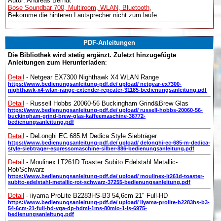
Autor: Andreas Berndt
Bose Soundbar 700, Multiroom, WLAN, Bluetooth,
Bekomme die hinteren Lautsprecher nicht zum laufe. ...
PDF-Anleitungen
Die Bibliothek wird stetig ergänzt. Zuletzt hinzugefügte
Anleitungen zum Herunterladen
:
Detail
- Netgear EX7300 Nighthawk X4 WLAN Range
https://www.bedienungsanleitung-pdf.de/ upload/ netgear-ex7300-
nighthawk-x4-wlan-range-extender-repeater-31185-bedienungsanleitung.pdf
Detail
- Russell Hobbs 20060-56 Buckingham Grind&Brew Glas
https://www.bedienungsanleitung-pdf.de/ upload/ russell-hobbs-20060-56-
buckingham-grind-brew-glas-kaffeemaschine-38772-
bedienungsanleitung.pdf
Detail
- DeLonghi EC 685.M Dedica Style Siebträger
https://www.bedienungsanleitung-pdf.de/ upload/ delonghi-ec-685-m-dedica-
style-siebtrager-espressomaschine-silber-886-bedienungsanleitung.pdf
Detail
- Moulinex LT261D Toaster Subito Edelstahl Metallic-
Rot/Schwarz
https://www.bedienungsanleitung-pdf.de/ upload/ moulinex-lt261d-toaster-
subito-edelstahl-metallic-rot-schwarz-37255-bedienungsanleitung.pdf
Detail
- iiyama ProLite B2283HS-B3 54,6cm 21" Full-HD
https://www.bedienungsanleitung-pdf.de/ upload/ iiyama-prolite-b2283hs-b3-
54-6cm-21-full-hd-vga-dp-hdmi-1ms-80mio-1-ls-6975-
bedienungsanleitung.pdf