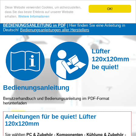
Diese Website verwendet Cookies, um sicherzustellen,
OK!
dass Sie das beste Erlebnis auf unserer Website
erhalten.
Weitere Informationen
BEDIENUNGSANLEITUNG in PDF
| Hier finden Sie eine Anleitung in
Deutsch!
Bedienungsanleitungen aller Herstellers
Lüfter
120x120mm
be quiet!
Bedienungsanleitung
Benutzerhandbuch und Bedienungsanleitung im PDF-Format
herunterladen
Anleitungen für be quiet! Lüfter
120x120mm
Sie wählten
PC & Zubehör - Komponenten - Kühlung & Zubehör -