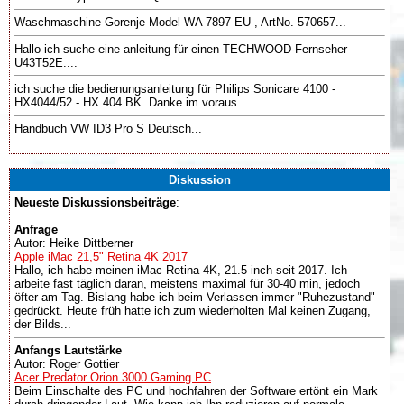
Waschmaschine Gorenje Model WA 7897 EU , ArtNo. 570657...
Hallo ich suche eine anleitung für einen TECHWOOD-Fernseher
U43T52E....
ich suche die bedienungsanleitung für Philips Sonicare 4100 -
HX4044/52 - HX 404 BK. Danke im voraus...
Handbuch VW ID3 Pro S Deutsch...
Diskussion
Neueste Diskussionsbeiträge
:
Anfrage
Autor: Heike Dittberner
Apple iMac 21,5" Retina 4K 2017
Hallo, ich habe meinen iMac Retina 4K, 21.5 inch seit 2017. Ich
arbeite fast täglich daran, meistens maximal für 30-40 min, jedoch
öfter am Tag. Bislang habe ich beim Verlassen immer "Ruhezustand"
gedrückt. Heute früh hatte ich zum wiederholten Mal keinen Zugang,
der Bilds...
Anfangs Lautstärke
Autor: Roger Gottier
Acer Predator Orion 3000 Gaming PC
Beim Einschalte des PC und hochfahren der Software ertönt ein Mark