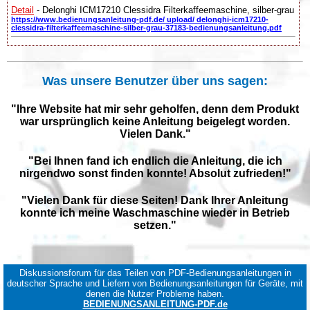
Detail
- Delonghi ICM17210 Clessidra Filterkaffeemaschine, silber-grau
https://www.bedienungsanleitung-pdf.de/ upload/ delonghi-icm17210-
clessidra-filterkaffeemaschine-silber-grau-37183-bedienungsanleitung.pdf
Was unsere Benutzer über uns sagen:
"Ihre Website hat mir sehr geholfen, denn dem Produkt
war ursprünglich keine Anleitung beigelegt worden.
Vielen Dank."
"Bei Ihnen fand ich endlich die Anleitung, die ich
nirgendwo sonst finden konnte! Absolut zufrieden!"
"Vielen Dank für diese Seiten! Dank Ihrer Anleitung
konnte ich meine Waschmaschine wieder in Betrieb
setzen."
Diskussionsforum für das Teilen von PDF-Bedienungsanleitungen in
deutscher Sprache und Liefern von Bedienungsanleitungen für Geräte, mit
denen die Nutzer Probleme haben.
BEDIENUNGSANLEITUNG-PDF.de