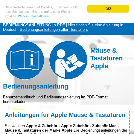
Diese Website verwendet Cookies, um sicherzustellen,
OK!
dass Sie das beste Erlebnis auf unserer Website
erhalten.
Weitere Informationen
BEDIENUNGSANLEITUNG in PDF
| Hier finden Sie eine Anleitung in
Deutsch!
Bedienungsanleitungen aller Herstellers
Mäuse &
Tastaturen
Apple
Bedienungsanleitung
Benutzerhandbuch und Bedienungsanleitung im PDF-Format
herunterladen
Anleitungen für Apple Mäuse & Tastaturen
Sie wählten
Apple & Zubehör - Apple Zubehör - Zubehör Mac -
Mäuse & Tastaturen der Marke Apple
.Die Bedienungsanleitungen der