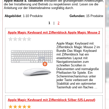
Apple Mäuse & Tastaturen
enthalten die grundlegenden Anweisungen,
die bei Installierung und Betrieb zu respektieren sind. Lesen sie die
Anleitung vor der Inbetriebnahme sorgfältig durch.
Abgebildet
: 1-10 Produkte
Gefunden:
15 Produkte
1
|
2
Apple Magic Keyboard mit Ziffernblock Apple Magic Mouse 2
Apple Magic Keyboard mit
Ziffernblock Magic Mouse 2 im
Bundle Das Magic Keyboard
mit Ziffernblock hat ein
erweitertes Layout mit
Navigationstasten zum
schnellen Scrollen in
Dokumenten und normalgroße
Pfeiltasten für Spiele. Ein
Scherenmechanismus unter
jeder Taste verbessert die
Stabilität und ein optimierter
Tastenhub und ein flaches ...
Apple Magic Keyboard mit Ziffernblock Silber (US-Layout)