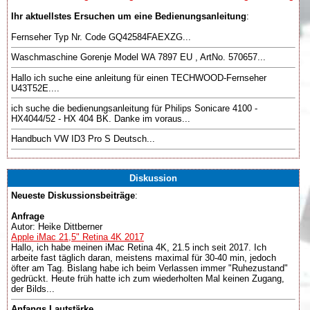
Ihr aktuellstes Ersuchen um eine Bedienungsanleitung
:
Fernseher Typ Nr. Code GQ42584FAEXZG...
Waschmaschine Gorenje Model WA 7897 EU , ArtNo. 570657...
Hallo ich suche eine anleitung für einen TECHWOOD-Fernseher
U43T52E....
ich suche die bedienungsanleitung für Philips Sonicare 4100 -
HX4044/52 - HX 404 BK. Danke im voraus...
Handbuch VW ID3 Pro S Deutsch...
Diskussion
Neueste Diskussionsbeiträge
:
Anfrage
Autor: Heike Dittberner
Apple iMac 21,5" Retina 4K 2017
Hallo, ich habe meinen iMac Retina 4K, 21.5 inch seit 2017. Ich
arbeite fast täglich daran, meistens maximal für 30-40 min, jedoch
öfter am Tag. Bislang habe ich beim Verlassen immer "Ruhezustand"
gedrückt. Heute früh hatte ich zum wiederholten Mal keinen Zugang,
der Bilds...
Anfangs Lautstärke