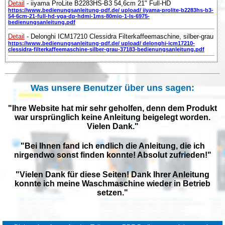
Detail
- iiyama ProLite B2283HS-B3 54,6cm 21" Full-HD
https://www.bedienungsanleitung-pdf.de/ upload/ iiyama-prolite-b2283hs-b3-
54-6cm-21-full-hd-vga-dp-hdmi-1ms-80mio-1-ls-6975-
bedienungsanleitung.pdf
Detail
- Delonghi ICM17210 Clessidra Filterkaffeemaschine, silber-grau
https://www.bedienungsanleitung-pdf.de/ upload/ delonghi-icm17210-
clessidra-filterkaffeemaschine-silber-grau-37183-bedienungsanleitung.pdf
Was unsere Benutzer über uns sagen:
"Ihre Website hat mir sehr geholfen, denn dem Produkt
war ursprünglich keine Anleitung beigelegt worden.
Vielen Dank."
"Bei Ihnen fand ich endlich die Anleitung, die ich
nirgendwo sonst finden konnte! Absolut zufrieden!"
"Vielen Dank für diese Seiten! Dank Ihrer Anleitung
konnte ich meine Waschmaschine wieder in Betrieb
setzen."