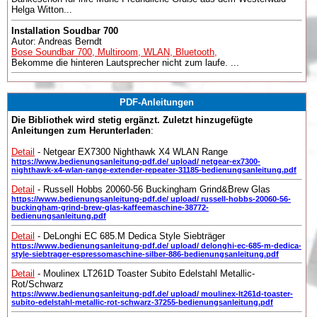
Helga Witton...
Installation Soudbar 700
Autor: Andreas Berndt
Bose Soundbar 700, Multiroom, WLAN, Bluetooth,
Bekomme die hinteren Lautsprecher nicht zum laufe. ...
PDF-Anleitungen
Die Bibliothek wird stetig ergänzt. Zuletzt hinzugefügte
Anleitungen zum Herunterladen
:
Detail
- Netgear EX7300 Nighthawk X4 WLAN Range
https://www.bedienungsanleitung-pdf.de/ upload/ netgear-ex7300-
nighthawk-x4-wlan-range-extender-repeater-31185-bedienungsanleitung.pdf
Detail
- Russell Hobbs 20060-56 Buckingham Grind&Brew Glas
https://www.bedienungsanleitung-pdf.de/ upload/ russell-hobbs-20060-56-
buckingham-grind-brew-glas-kaffeemaschine-38772-
bedienungsanleitung.pdf
Detail
- DeLonghi EC 685.M Dedica Style Siebträger
https://www.bedienungsanleitung-pdf.de/ upload/ delonghi-ec-685-m-dedica-
style-siebtrager-espressomaschine-silber-886-bedienungsanleitung.pdf
Detail
- Moulinex LT261D Toaster Subito Edelstahl Metallic-
Rot/Schwarz
https://www.bedienungsanleitung-pdf.de/ upload/ moulinex-lt261d-toaster-
subito-edelstahl-metallic-rot-schwarz-37255-bedienungsanleitung.pdf