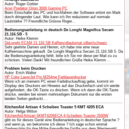
Autor: Roger Gottier
Acer Predator Orion 3000 Gaming PC
Beim Einschalte des PC und hochfahren der Software ertönt ein Mark
durch dringender Laut. Wie kann ich Ihn reduzieren auf normale
Lautstärke ?? Freundliche Grüsse Roger...
Bedienungsanleitung in deutsch De Longhi Magnifica Secam
21.116.SB - 5
Autor: Heike Klemm
DeLonghi ECAM 21.116.SB Kaffeevollautomat silber/schwarz
Sehr geehrte Damen und Herren, ich habe mie eine neue
Kaffeemaschine gekauft. De Longhi Magnifica Secam 21.116.SB 5. Da
die Bedienungsanleitung fehlt, bitte ich Sie mir diese per Mail zu zu
schicken. Vielen Dank! Mit freundlichen Grüße Heike Klemm ...
Problem beim Drucken
Autor: Erich Walter
HP Color LaserJet Pro M254nw Farblaserdrucker
Wenn ich an meinem PC einen Farbdruckauftrag gebe, kommt im
Display des Druckers ein Hinweis auf das Druckerfach und ich werde
aufgefordert, die OK-Taste zu drücken. Wenn ich dann die OK-Taste
drücke, werden bei einem mehrseitigen Dokument nur die ersten
beiden Seiten gedruckt....
KitchenAid Artisan 4 Scheiben Toaster 5 KMT 4205 ECA
Autor: Helga Witton
KitchenAid Artisan 5KMT4205ECA 4-Scheiben Toaster 2500W
gibt es für dieses Gerät eine Bedienanleitung in deutscher Sprache ?
und wenn ja, wo bekomme ich diese ? Ich sage schon einmal
Dankeschön für ihre Mühe Freundliche Grüße aus dem Westerwald