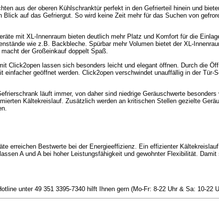
ten aus der oberen Kühlschranktür perfekt in den Gefrierteil hinein und biet
 Blick auf das Gefriergut. So wird keine Zeit mehr für das Suchen von gefro
räte mit XL-Innenraum bieten deutlich mehr Platz und Komfort für die Einlag
egenstände wie z.B. Backbleche. Spürbar mehr Volumen bietet der XL-Innenraum
o macht der Großeinkauf doppelt Spaß.
it Click2open lassen sich besonders leicht und elegant öffnen. Durch die Öff
 einfacher geöffnet werden. Click2open verschwindet unauffällig in der Tür-
rierschrank läuft immer, von daher sind niedrige Geräuschwerte besonders w
mierten Kältekreislauf. Zusätzlich werden an kritischen Stellen gezielte G
en.
äte erreichen Bestwerte bei der Energieeffizienz. Ein effizienter Kältekreisl
assen A und A bei hoher Leistungsfähigkeit und gewohnter Flexibilität. Damit
tline unter 49 351 3395-7340 hilft Ihnen gern (Mo-Fr: 8-22 Uhr & Sa: 10-22 U