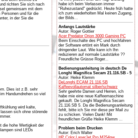
habe ich beim Verlassen immer
und richten Sie sich nach
"Ruhezustand" gedrückt. Heute früh hatte
chsel gemeinsam mit dem
ich zum wiederholten Mal keinen Zugang,
 Personen und für die
der Bilds...
ter, in der Sie die
Anfangs Lautstärke
Autor: Roger Gottier
Acer Predator Orion 3000 Gaming PC
Beim Einschalte des PC und hochfahren
der Software ertönt ein Mark durch
dringender Laut. Wie kann ich Ihn
reduzieren auf normale Lautstärke ??
Freundliche Grüsse Roger...
Bedienungsanleitung in deutsch De
Longhi Magnifica Secam 21.116.SB - 5
Autor: Heike Klemm
DeLonghi ECAM 21.116.SB
Kaffeevollautomat silber/schwarz
n. Dies ist z.B. sehr
Sehr geehrte Damen und Herren, ich
e im Handumdrehen so viel
habe mie eine neue Kaffeemaschine
gekauft. De Longhi Magnifica Secam
21.116.SB 5. Da die Bedienungsanleitung
tkühlung wird kalte,
fehlt, bitte ich Sie mir diese per Mail zu
n lassen sich ohne störende
zu schicken. Vielen Dank! Mit
 immer.
freundlichen Grüße Heike Klemm ...
 die hohe Wertigkeit der
Problem beim Drucken
ühlampen sind LEDs
Autor: Erich Walter
HP Color LaserJet Pro M254nw