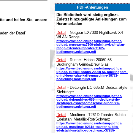
PDF-Anleitungen
Die Bibliothek wird stetig ergänzt.
Zuletzt hinzugefügte Anleitungen zum
tte und helfen Sie, unsere
Herunterladen
:
Detail
- Netgear EX7300 Nighthawk X4
aden der Datei".
WLAN Range
https://www.bedienungsanleitung-pdf.de/
upload/ netgear-ex7300-nighthawk-x4-wlan-
range-extender-repeater-31185-
bedienungsanleitung.pdf
Detail
- Russell Hobbs 20060-56
Buckingham Grind&Brew Glas
https://www.bedienungsanleitung-pdf.de/
upload/ russell-hobbs-20060-56-buckingham-
grind-brew-glas-kaffeemaschine-38772-
bedienungsanleitung.pdf
Detail
- DeLonghi EC 685.M Dedica Style
Siebträger
https://www.bedienungsanleitung-pdf.de/
upload/ delonghi-ec-685-m-dedica-style-
siebtrager-espressomaschine-silber-886-
bedienungsanleitung.pdf
Detail
- Moulinex LT261D Toaster Subito
Edelstahl Metallic-Rot/Schwarz
https://www.bedienungsanleitung-pdf.de/
upload/ moulinex-lt261d-toaster-subito-
edelstahl-metallic-rot-schwarz-37255-