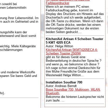
Farblaserdrucker
en sowohl bei
Wenn ich an meinem PC einen
renen Lebensmitteln
Farbdruckauftrag gebe, kommt im
Display des Druckers ein Hinweis auf das
Druckerfach und ich werde aufgefordert,
erung Ihrer Lebensmittel. Im
die OK-Taste zu drücken. Wenn ich dann
 auch im Gefrierteil und in
die OK-Taste drücke, werden bei einem
mehrseitigen Dokument nur die ersten
beiden Seiten gedruckt....
nungshilfe kann der
Seitenwand und lässt somit
KitchenAid Artisan 4 Scheiben Toaster
5 KMT 4205 ECA
ichtig. Miele Kältegeräte
Autor: Helga Witton
eräuschdämmungen
KitchenAid Artisan 5KMT4205ECA 4-
Scheiben Toaster 2500W
gibt es für dieses Gerät eine
Bedienanleitung in deutscher Sprache ?
und wenn ja, wo bekomme ich diese ?
Ich sage schon einmal Dankeschön für
ihre Mühe Freundliche Grüße aus dem
auf und moderne Werkstoffe
Westerwald Helga Witton...
 sparen Sie bares Geld und
Installation Soudbar 700
Autor: Andreas Berndt
Bose Soundbar 700, Multiroom, WLAN,
hr).
Bluetooth,
Bekomme die hinteren Lautsprecher nicht
zum laufe. ...