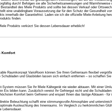
sorgfältig durch! Befolgen sie alle Sicherheitsanweisungen und Warmhinweise 
n Bestandteil des Miele Produkts und sollte bei dessen Verkauf oder Ortswe
tellt eine unabdingbare Voraussetzung dar für den Schutz der Gesundheit von
innerhalb der Garantiefrist. Laden sie ich die offizielle Miele-Anleitung herun
rodukts finden.
ele Produkts verkürzt Sie dessen Lebensdauer erheblich!
n Komfort
iable Raumkonzept VarioRoom können Sie Ihren Gefrierraum flexibel vergrößer
ie Schubladen und Glasböden lassen sich einfach entfernen – so schaffen Si
-System müssen Sie Ihr Miele Kältegerät nie wieder abtauen. Mit einer Umluf
in Eis bilden kann. Zusätzlich vereist Ihr Gefriergut nicht und die Schublade
 höchsten Komfort beim Gefrieren und erspart Ihnen das lästige Abtauen - für
irekte Beleuchtung schafft eine stimmungsvolle Atmosphäre und unterstreicht
ne optimale Ausleuchtung des Innenraums. Im Vergleich zu herkömmlichen Gl
re Lebensdauer.