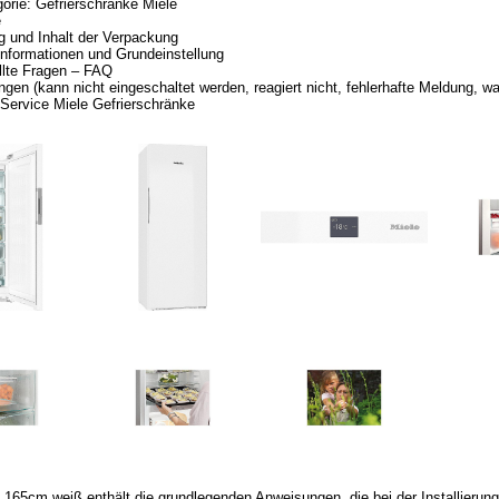
orie: Gefrierschränke Miele
e
 und Inhalt der Verpackung
nformationen und Grundeinstellung
llte Fragen – FAQ
gen (kann nicht eingeschaltet werden, reagiert nicht, fehlerhafte Meldung, was
r Service Miele Gefrierschränke
165cm weiß enthält die grundlegenden Anweisungen, die bei der Installierung