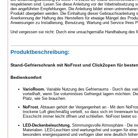
respektieren sind. Lesen Sie diese Anleitung vor der Inbetriebsetzung 
den angeführten Empfehlungen. Die Anleitung bildet einen untrennbare
Produkt übergeben werden. Die Einhaltung dieser Gebrauchsanleitung s
Anerkennung der Haftung des Herstellers für etwaige Mängel des Produkts 
Anweisungen zu Installierung, Benutzung, Wartung und Service Ihres P
Und vergessen sie nicht: Durch eine unsachgemäße Handhabung des Mi
Produktbeschreibung:
Stand-Gefrierschrank mit NoFrost und Click2open für beste
Bedienkomfort
VarioRoom.
Variable Nutzung des Gefrierraums - Durch das var
vorteilhaft, wenn Sie voluminöses Gefriergut lagern möchten. D
Platz, wie Sie brauchen.
NoFrost.
Abtauen gehört der Vergangenheit an - Mit dem NoFrost
trockene Luft gleichmäßig verteilt, so dass sich im Innenraum ke
Eisschicht immer leicht öffnen und schließen. NoFrost bietet so
LED-Deckenbeleuchtung.
Stimmungsvolle Atmosphäre - Die ind
Materialien. LED-Leuchten sind wartungsfrei und sorgen für ei
besonders energiesparend und verfügen über eine deutlich höhe