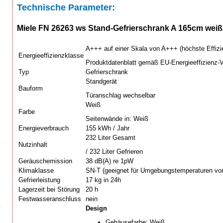
Technische Parameter:
Miele FN 26263 ws Stand-Gefrierschrank A 165cm weiß
A+++ auf einer Skala von A+++ (höchste Effizie
Energieeffizienzklasse
Produktdatenblatt gemäß EU-Energieeffizienz-
Typ
Gefrierschrank
Standgerät
Bauform
Türanschlag wechselbar
Weiß
Farbe
Seitenwände in: Weiß
Energieverbrauch
155 kWh / Jahr
232 Liter Gesamt
Nutzinhalt
/ 232 Liter Gefrieren
Geräuschemission
38 dB(A) re 1pW
Klimaklasse
SN-T (geeignet für Umgebungstemperaturen von
Gefrierleistung
17 kg in 24h
Lagerzeit bei Störung
20 h
Festwasseranschluss
nein
Design
Gehäusefarbe: Weiß