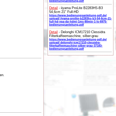
bedienungsanleitung.pdf
Detail
- iiyama ProLite B2283HS-B3
54,6cm 21" Full-HD
https://www.bedienungsanleitung-pdf.de/
upload/ iiyama-prolite-b2283hs-b3-54-6cm-21-
full-hd-vga-dp-hdmi-1ms-80mio-1-ls-6975-
bedienungsanleitung.pdf
Detail
- Delonghi ICM17210 Clessidra
Filterkaffeemaschine, silber-grau
https://www.bedienungsanleitung-pdf.de/
upload/ delonghi-icm17210-clessidra-
filterkaffeemaschine-silber-grau-37183-
bedienungsanleitung.pdf
en.