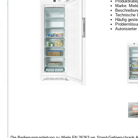
Produktkateg
Marke: Miel
Beschreibung
Technische I
Häufig geste
Problemlösun
Autorisierte
Die Bedienungsanleitung zu Miele FN 26263 ws Stand-Gefrierschrank A 