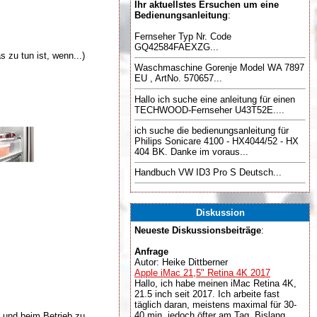
Ihr aktuellstes Ersuchen um eine
Bedienungsanleitung
:
Fernseher Typ Nr. Code
GQ42584FAEXZG...
 zu tun ist, wenn...)
Waschmaschine Gorenje Model WA 7897
EU , ArtNo. 570657...
Hallo ich suche eine anleitung für einen
TECHWOOD-Fernseher U43T52E....
ich suche die bedienungsanleitung für
Philips Sonicare 4100 - HX4044/52 - HX
404 BK. Danke im voraus...
Handbuch VW ID3 Pro S Deutsch...
Diskussion
Neueste Diskussionsbeiträge
:
Anfrage
Autor: Heike Dittberner
Apple iMac 21,5" Retina 4K 2017
Hallo, ich habe meinen iMac Retina 4K,
21.5 inch seit 2017. Ich arbeite fast
täglich daran, meistens maximal für 30-
40 min, jedoch öfter am Tag. Bislang
 und beim Betrieb zu