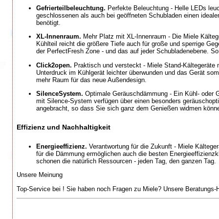
Gefrierteilbeleuchtung.
Perfekte Beleuchtung - Helle LEDs leuch
geschlossenen als auch bei geöffneten Schubladen einen idealen
benötigt.
XL-Innenraum.
Mehr Platz mit XL-Innenraum - Die Miele Kältege
Kühlteil reicht die größere Tiefe auch für große und sperrige G
der PerfectFresh Zone - und das auf jeder Schubladenebene. S
Click2open.
Praktisch und versteckt - Miele Stand-Kältegeräte m
Unterdruck im Kühlgerät leichter überwunden und das Gerät somit
mehr Raum für das neue Außendesign.
SilenceSystem.
Optimale Geräuschdämmung - Ein Kühl- oder Gef
mit Silence-System verfügen über einen besonders geräuschopti
angebracht, so dass Sie sich ganz dem Genießen widmen könn
Effizienz und Nachhaltigkeit
Energieeffizienz.
Verantwortung für die Zukunft - Miele Kälteger
für die Dämmung ermöglichen auch die besten Energieeffizienzkl
schonen die natürlich Ressourcen - jeden Tag, den ganzen Tag.
Unsere Meinung
Top-Service bei ! Sie haben noch Fragen zu Miele? Unsere Beratungs-Ho