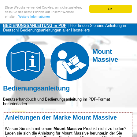
Diese Website verwendet Cookies, um sicherzustellen,
OK!
dass Sie das beste Erlebnis auf unserer Website
erhalten.
Weitere Informationen
BEDIENUNGSANLEITUNG in PDF
| Hier finden Sie eine Anleitung in
Deutsch!
Bedienungsanleitungen aller Herstellers
Mount
Massive
Bedienungsanleitung
Benutzerhandbuch und Bedienungsanleitung im PDF-Format
herunterladen
Anleitungen der Marke Mount Massive
Wissen Sie sich mit einem
Mount Massive
Produkt nicht zu helfen?
Laden sie sich die Anleitung für Mount Massive herunter,in der Sie