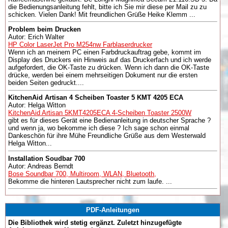
die Bedienungsanleitung fehlt, bitte ich Sie mir diese per Mail zu zu
schicken. Vielen Dank! Mit freundlichen Grüße Heike Klemm ...
Problem beim Drucken
Autor: Erich Walter
HP Color LaserJet Pro M254nw Farblaserdrucker
Wenn ich an meinem PC einen Farbdruckauftrag gebe, kommt im
Display des Druckers ein Hinweis auf das Druckerfach und ich werde
aufgefordert, die OK-Taste zu drücken. Wenn ich dann die OK-Taste
drücke, werden bei einem mehrseitigen Dokument nur die ersten
beiden Seiten gedruckt....
KitchenAid Artisan 4 Scheiben Toaster 5 KMT 4205 ECA
Autor: Helga Witton
KitchenAid Artisan 5KMT4205ECA 4-Scheiben Toaster 2500W
gibt es für dieses Gerät eine Bedienanleitung in deutscher Sprache ?
und wenn ja, wo bekomme ich diese ? Ich sage schon einmal
Dankeschön für ihre Mühe Freundliche Grüße aus dem Westerwald
Helga Witton...
Installation Soudbar 700
Autor: Andreas Berndt
Bose Soundbar 700, Multiroom, WLAN, Bluetooth,
Bekomme die hinteren Lautsprecher nicht zum laufe. ...
PDF-Anleitungen
Die Bibliothek wird stetig ergänzt. Zuletzt hinzugefügte