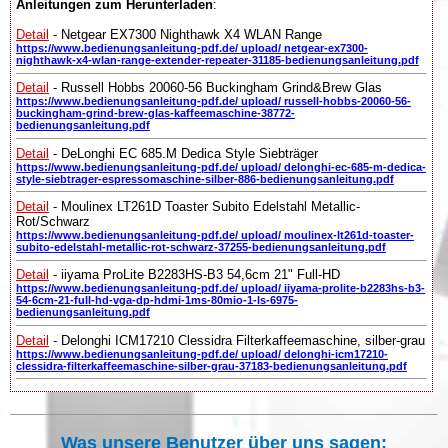
Anleitungen zum Herunterladen
:
Detail
- Netgear EX7300 Nighthawk X4 WLAN Range
https://www.bedienungsanleitung-pdf.de/ upload/ netgear-ex7300-
nighthawk-x4-wlan-range-extender-repeater-31185-bedienungsanleitung.pdf
Detail
- Russell Hobbs 20060-56 Buckingham Grind&Brew Glas
https://www.bedienungsanleitung-pdf.de/ upload/ russell-hobbs-20060-56-
buckingham-grind-brew-glas-kaffeemaschine-38772-
bedienungsanleitung.pdf
Detail
- DeLonghi EC 685.M Dedica Style Siebträger
https://www.bedienungsanleitung-pdf.de/ upload/ delonghi-ec-685-m-dedica-
style-siebtrager-espressomaschine-silber-886-bedienungsanleitung.pdf
Detail
- Moulinex LT261D Toaster Subito Edelstahl Metallic-
Rot/Schwarz
https://www.bedienungsanleitung-pdf.de/ upload/ moulinex-lt261d-toaster-
subito-edelstahl-metallic-rot-schwarz-37255-bedienungsanleitung.pdf
Detail
- iiyama ProLite B2283HS-B3 54,6cm 21" Full-HD
https://www.bedienungsanleitung-pdf.de/ upload/ iiyama-prolite-b2283hs-b3-
54-6cm-21-full-hd-vga-dp-hdmi-1ms-80mio-1-ls-6975-
bedienungsanleitung.pdf
Detail
- Delonghi ICM17210 Clessidra Filterkaffeemaschine, silber-grau
https://www.bedienungsanleitung-pdf.de/ upload/ delonghi-icm17210-
clessidra-filterkaffeemaschine-silber-grau-37183-bedienungsanleitung.pdf
Was unsere Benutzer über uns sagen: