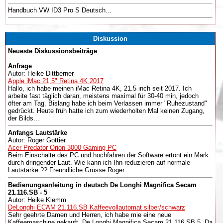
Handbuch VW ID3 Pro S Deutsch...
Diskussion
Neueste Diskussionsbeiträge
:
Anfrage
Autor: Heike Dittberner
Apple iMac 21,5" Retina 4K 2017
Hallo, ich habe meinen iMac Retina 4K, 21.5 inch seit 2017. Ich
arbeite fast täglich daran, meistens maximal für 30-40 min, jedoch
öfter am Tag. Bislang habe ich beim Verlassen immer "Ruhezustand"
gedrückt. Heute früh hatte ich zum wiederholten Mal keinen Zugang,
der Bilds...
Anfangs Lautstärke
Autor: Roger Gottier
Acer Predator Orion 3000 Gaming PC
Beim Einschalte des PC und hochfahren der Software ertönt ein Mark
durch dringender Laut. Wie kann ich Ihn reduzieren auf normale
Lautstärke ?? Freundliche Grüsse Roger...
Bedienungsanleitung in deutsch De Longhi Magnifica Secam
21.116.SB - 5
Autor: Heike Klemm
DeLonghi ECAM 21.116.SB Kaffeevollautomat silber/schwarz
Sehr geehrte Damen und Herren, ich habe mie eine neue
Kaffeemaschine gekauft. De Longhi Magnifica Secam 21.116.SB 5. Da