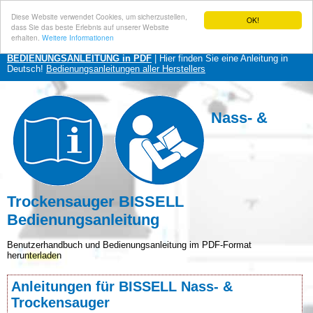
Diese Website verwendet Cookies, um sicherzustellen,
OK!
dass Sie das beste Erlebnis auf unserer Website
erhalten.
Weitere Informationen
BEDIENUNGSANLEITUNG in PDF
| Hier finden Sie eine Anleitung in
Deutsch!
Bedienungsanleitungen aller Herstellers
Nass- &
Trockensauger BISSELL
Bedienungsanleitung
Benutzerhandbuch und Bedienungsanleitung im PDF-Format
herunterladen
Anleitungen für BISSELL Nass- &
Trockensauger