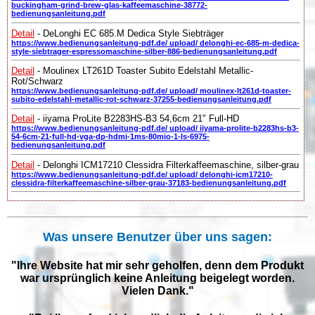
buckingham-grind-brew-glas-kaffeemaschine-38772-
bedienungsanleitung.pdf
Detail
- DeLonghi EC 685.M Dedica Style Siebträger
https://www.bedienungsanleitung-pdf.de/ upload/ delonghi-ec-685-m-dedica-
style-siebtrager-espressomaschine-silber-886-bedienungsanleitung.pdf
Detail
- Moulinex LT261D Toaster Subito Edelstahl Metallic-
Rot/Schwarz
https://www.bedienungsanleitung-pdf.de/ upload/ moulinex-lt261d-toaster-
subito-edelstahl-metallic-rot-schwarz-37255-bedienungsanleitung.pdf
Detail
- iiyama ProLite B2283HS-B3 54,6cm 21" Full-HD
https://www.bedienungsanleitung-pdf.de/ upload/ iiyama-prolite-b2283hs-b3-
54-6cm-21-full-hd-vga-dp-hdmi-1ms-80mio-1-ls-6975-
bedienungsanleitung.pdf
Detail
- Delonghi ICM17210 Clessidra Filterkaffeemaschine, silber-grau
https://www.bedienungsanleitung-pdf.de/ upload/ delonghi-icm17210-
clessidra-filterkaffeemaschine-silber-grau-37183-bedienungsanleitung.pdf
Was unsere Benutzer über uns sagen:
"Ihre Website hat mir sehr geholfen, denn dem Produkt
war ursprünglich keine Anleitung beigelegt worden.
Vielen Dank."