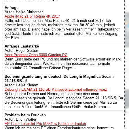
Anfrage
Autor: Heike Dittberner
Apple iMac 21,5" Retina 4K 2017
Hallo, ich habe meinen iMac Retina 4K, 21.5 inch seit 2017. Ich
arbeite fast täglich daran, meistens maximal für 30-40 min, jedoch
öfter am Tag. Bislang habe ich beim Verlassen immer "Ruhezustand"
gedrückt. Heute früh hatte ich zum wiederholten Mal keinen Zugang,
der Bilds...
Anfangs Lautstärke
Autor: Roger Gottier
Acer Predator Orion 3000 Gaming PC
Beim Einschalte des PC und hochfahren der Software ertönt ein Mark
durch dringender Laut. Wie kann ich Ihn reduzieren auf normale
Lautstärke ?? Freundliche Grüsse Roger...
Bedienungsanleitung in deutsch De Longhi Magnifica Secam
21.116.SB - 5
Autor: Heike Klemm
DeLonghi ECAM 21.116.SB Kaffeevollautomat silber/schwarz
Sehr geehrte Damen und Herren, ich habe mie eine neue
Kaffeemaschine gekauft. De Longhi Magnifica Secam 21.116.SB 5. Da
die Bedienungsanleitung fehlt, bitte ich Sie mir diese per Mail zu zu
schicken. Vielen Dank! Mit freundlichen Grüße Heike Klemm ...
Problem beim Drucken
Autor: Erich Walter
HP Color LaserJet Pro M254nw Farblaserdrucker
Wenn ich an meinem PC einen Farbdruckauftrag gebe, kommt im