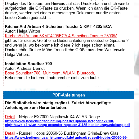
Display des Druckers ein Hinweis auf das Druckerfach und ich werde
aufgefordert, die OK-Taste zu drücken. Wenn ich dann die OK-Taste
drücke, werden bei einem mehrseitigen Dokument nur die ersten
beiden Seiten gedruckt....
KitchenAid Artisan 4 Scheiben Toaster 5 KMT 4205 ECA
Autor: Helga Witton
KitchenAid Artisan 5KMT4205ECA 4-Scheiben Toaster 2500W
gibt es für dieses Gerät eine Bedienanleitung in deutscher Sprache ?
und wenn ja, wo bekomme ich diese ? Ich sage schon einmal
Dankeschön für ihre Mühe Freundliche Grüße aus dem Westerwald
Helga Witton...
Installation Soudbar 700
Autor: Andreas Berndt
Bose Soundbar 700, Multiroom, WLAN, Bluetooth,
Bekomme die hinteren Lautsprecher nicht zum laufe. ...
PDF-Anleitungen
Die Bibliothek wird stetig ergänzt. Zuletzt hinzugefügte
Anleitungen zum Herunterladen
:
Detail
- Netgear EX7300 Nighthawk X4 WLAN Range
https://www.bedienungsanleitung-pdf.de/ upload/ netgear-ex7300-
nighthawk-x4-wlan-range-extender-repeater-31185-bedienungsanleitung.pdf
Detail
- Russell Hobbs 20060-56 Buckingham Grind&Brew Glas
https://www.bedienungsanleitung-pdf.de/ upload/ russell-hobbs-20060-56-