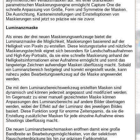
asymmetrischen Verlaufsmasken auf. Mit einer brandneuen
parametrischen Maskierungsengine ermöglicht Capture One die
schnelle Anpassung von Größe, Form und Symmetrie der Masken.
Die Ausrichtung, Kanteneinstellungen und Einstelloptionen von
Maskierungen sind jetzt so präzise wie nie zuvor.
Luminanzmaske
Als eines der drei neuen Maskierungswerkzeuge bietet die
Luminanzmaske die Möglichkeit, Maskierungen basierend auf der
Helligkeit von Pixeln zu erstellen. Diese leistungsstarke und nützliche
Maskierungstechnik eignet sich besonders für Landschaftsaufnahmen
und High-Key-Portraits, da sie eine schnelle Maskierung anhand der
Helligkeitsinformationen einer Aufnahme ermöglicht und somit das
langwierige Zeichnen aufwendiger Masken überflüssig macht. Sobald
ein Luminanzbereich festgelegt und korrekt eingestellt wurde, kann
nahezu jedes Bearbeitungswerkzeug auf die Maske angewendet
werden.
Die mit dem Luminanzbereichswerkzeug erstellten Masken sind
dynamisch und können jederzeit angepasst und modifiziert werden.
Im Gegensatz zu einer manuell gezeichneten Maske können
Anpassungen des Luminanzbereichs auf andere Bilder übertragen
werden, wobei der Effekt auf der Luminanz des jeweiligen Bildes
basiert. Diese Funktion sorgt für enorme Zeitersparnis, da sie die
Erstellung zusätzlicher Masken für jede einzelne Aufnahme eines
Shootings überflüssig macht.
Die neuen Luminanzbereichsmasken eröffnen damit eine große
Bandbreite an Bearbeitungsmöglichkeiten, von der selektiven
Rauschunterdrückung bis hin zur präzisen Farbkorrektur.