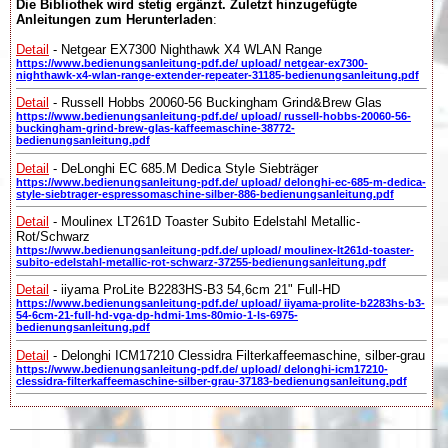
Die Bibliothek wird stetig ergänzt. Zuletzt hinzugefügte
Anleitungen zum Herunterladen
:
Detail
- Netgear EX7300 Nighthawk X4 WLAN Range
https://www.bedienungsanleitung-pdf.de/ upload/ netgear-ex7300-
nighthawk-x4-wlan-range-extender-repeater-31185-bedienungsanleitung.pdf
Detail
- Russell Hobbs 20060-56 Buckingham Grind&Brew Glas
https://www.bedienungsanleitung-pdf.de/ upload/ russell-hobbs-20060-56-
buckingham-grind-brew-glas-kaffeemaschine-38772-
bedienungsanleitung.pdf
Detail
- DeLonghi EC 685.M Dedica Style Siebträger
https://www.bedienungsanleitung-pdf.de/ upload/ delonghi-ec-685-m-dedica-
style-siebtrager-espressomaschine-silber-886-bedienungsanleitung.pdf
Detail
- Moulinex LT261D Toaster Subito Edelstahl Metallic-
Rot/Schwarz
https://www.bedienungsanleitung-pdf.de/ upload/ moulinex-lt261d-toaster-
subito-edelstahl-metallic-rot-schwarz-37255-bedienungsanleitung.pdf
Detail
- iiyama ProLite B2283HS-B3 54,6cm 21" Full-HD
https://www.bedienungsanleitung-pdf.de/ upload/ iiyama-prolite-b2283hs-b3-
54-6cm-21-full-hd-vga-dp-hdmi-1ms-80mio-1-ls-6975-
bedienungsanleitung.pdf
Detail
- Delonghi ICM17210 Clessidra Filterkaffeemaschine, silber-grau
https://www.bedienungsanleitung-pdf.de/ upload/ delonghi-icm17210-
clessidra-filterkaffeemaschine-silber-grau-37183-bedienungsanleitung.pdf