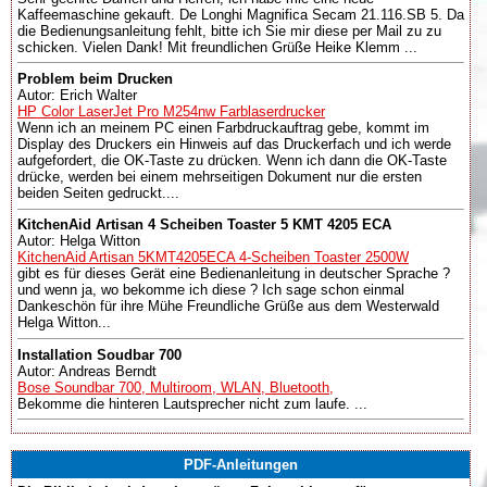
Kaffeemaschine gekauft. De Longhi Magnifica Secam 21.116.SB 5. Da
die Bedienungsanleitung fehlt, bitte ich Sie mir diese per Mail zu zu
schicken. Vielen Dank! Mit freundlichen Grüße Heike Klemm ...
Problem beim Drucken
Autor: Erich Walter
HP Color LaserJet Pro M254nw Farblaserdrucker
Wenn ich an meinem PC einen Farbdruckauftrag gebe, kommt im
Display des Druckers ein Hinweis auf das Druckerfach und ich werde
aufgefordert, die OK-Taste zu drücken. Wenn ich dann die OK-Taste
drücke, werden bei einem mehrseitigen Dokument nur die ersten
beiden Seiten gedruckt....
KitchenAid Artisan 4 Scheiben Toaster 5 KMT 4205 ECA
Autor: Helga Witton
KitchenAid Artisan 5KMT4205ECA 4-Scheiben Toaster 2500W
gibt es für dieses Gerät eine Bedienanleitung in deutscher Sprache ?
und wenn ja, wo bekomme ich diese ? Ich sage schon einmal
Dankeschön für ihre Mühe Freundliche Grüße aus dem Westerwald
Helga Witton...
Installation Soudbar 700
Autor: Andreas Berndt
Bose Soundbar 700, Multiroom, WLAN, Bluetooth,
Bekomme die hinteren Lautsprecher nicht zum laufe. ...
PDF-Anleitungen