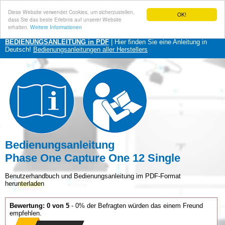
Diese Website verwendet Cookies, um sicherzustellen,
OK!
dass Sie das beste Erlebnis auf unserer Website
erhalten.
Weitere Informationen
BEDIENUNGSANLEITUNG in PDF
| Hier finden Sie eine Anleitung in
Deutsch!
Bedienungsanleitungen aller Herstellers
Bedienungsanleitung
Phase One Capture One 12 Single
Benutzerhandbuch und Bedienungsanleitung im PDF-Format
herunterladen
Bewertung: 0 von 5
- 0% der Befragten würden das einem Freund
empfehlen.