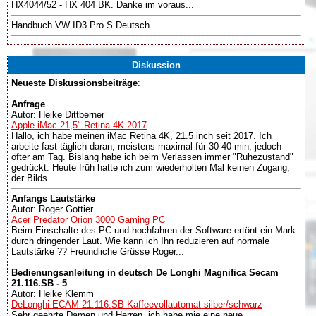
HX4044/52 - HX 404 BK. Danke im voraus...
Handbuch VW ID3 Pro S Deutsch...
Diskussion
Neueste Diskussionsbeiträge
:
Anfrage
Autor: Heike Dittberner
Apple iMac 21,5" Retina 4K 2017
Hallo, ich habe meinen iMac Retina 4K, 21.5 inch seit 2017. Ich
arbeite fast täglich daran, meistens maximal für 30-40 min, jedoch
öfter am Tag. Bislang habe ich beim Verlassen immer "Ruhezustand"
gedrückt. Heute früh hatte ich zum wiederholten Mal keinen Zugang,
der Bilds...
Anfangs Lautstärke
Autor: Roger Gottier
Acer Predator Orion 3000 Gaming PC
Beim Einschalte des PC und hochfahren der Software ertönt ein Mark
durch dringender Laut. Wie kann ich Ihn reduzieren auf normale
Lautstärke ?? Freundliche Grüsse Roger...
Bedienungsanleitung in deutsch De Longhi Magnifica Secam
21.116.SB - 5
Autor: Heike Klemm
DeLonghi ECAM 21.116.SB Kaffeevollautomat silber/schwarz
Sehr geehrte Damen und Herren, ich habe mie eine neue