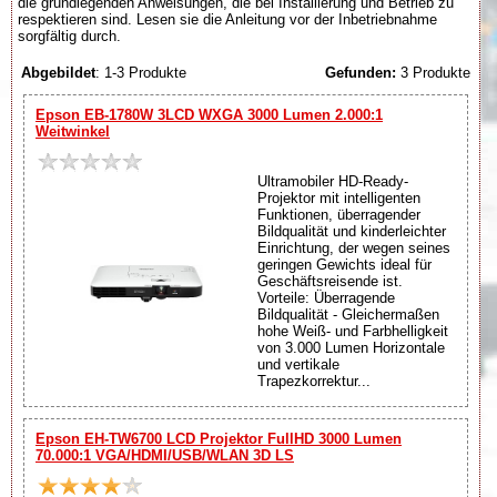
die grundlegenden Anweisungen, die bei Installierung und Betrieb zu
respektieren sind. Lesen sie die Anleitung vor der Inbetriebnahme
sorgfältig durch.
Abgebildet
: 1-3 Produkte
Gefunden:
3 Produkte
Epson EB-1780W 3LCD WXGA 3000 Lumen 2.000:1
Weitwinkel
Ultramobiler HD-Ready-
Projektor mit intelligenten
Funktionen, überragender
Bildqualität und kinderleichter
Einrichtung, der wegen seines
geringen Gewichts ideal für
Geschäftsreisende ist.
Vorteile: Überragende
Bildqualität - Gleichermaßen
hohe Weiß- und Farbhelligkeit
von 3.000 Lumen Horizontale
und vertikale
Trapezkorrektur...
Epson EH-TW6700 LCD Projektor FullHD 3000 Lumen
70.000:1 VGA/HDMI/USB/WLAN 3D LS