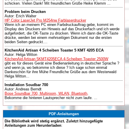
schicken. Vielen Dank! Mit freundlichen Grüße Heike Klemm ...
Problem beim Drucken
Autor: Erich Walter
HP Color LaserJet Pro M254nw Farblaserdrucker
Wenn ich an meinem PC einen Farbdruckauftrag gebe, kommt im
Display des Druckers ein Hinweis auf das Druckerfach und ich werde
aufgefordert, die OK-Taste zu drücken. Wenn ich dann die OK-Taste
drücke, werden bei einem mehrseitigen Dokument nur die ersten
beiden Seiten gedruckt....
KitchenAid Artisan 4 Scheiben Toaster 5 KMT 4205 ECA
Autor: Helga Witton
KitchenAid Artisan 5KMT4205ECA 4-Scheiben Toaster 2500W
gibt es für dieses Gerät eine Bedienanleitung in deutscher Sprache ?
und wenn ja, wo bekomme ich diese ? Ich sage schon einmal
Dankeschön für ihre Mühe Freundliche Grüße aus dem Westerwald
Helga Witton...
Installation Soudbar 700
Autor: Andreas Berndt
Bose Soundbar 700, Multiroom, WLAN, Bluetooth,
Bekomme die hinteren Lautsprecher nicht zum laufe. ...
PDF-Anleitungen
Die Bibliothek wird stetig ergänzt. Zuletzt hinzugefügte
Anleitungen zum Herunterladen
: