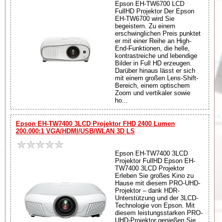
Epson EH-TW6700 LCD
FullHD Projektor Der Epson
EH-TW6700 wird Sie
begeistern. Zu einem
erschwinglichen Preis punktet
er mit einer Reihe an High-
End-Funktionen, die helle,
kontrastreiche und lebendige
Bilder in Full HD erzeugen.
Darüber hinaus lässt er sich
mit einem großen Lens-Shift-
Bereich, einem optischem
Zoom und vertikaler sowie
ho...
Epson EH-TW7400 3LCD Projektor FHD 2400 Lumen
200.000:1 VGA/HDMI/USB/WLAN 3D LS
Epson EH-TW7400 3LCD
Projektor FullHD Epson EH-
TW7400 3LCD Projektor
Erleben Sie großes Kino zu
Hause mit diesem PRO-UHD-
Projektor – dank HDR-
Unterstützung und der 3LCD-
Technologie von Epson. Mit
diesem leistungsstarken PRO-
UHD-Projektor genießen Sie