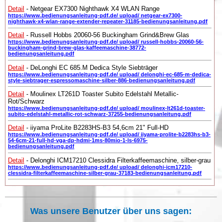
Detail
- Netgear EX7300 Nighthawk X4 WLAN Range
https://www.bedienungsanleitung-pdf.de/ upload/ netgear-ex7300-
nighthawk-x4-wlan-range-extender-repeater-31185-bedienungsanleitung.pdf
Detail
- Russell Hobbs 20060-56 Buckingham Grind&Brew Glas
https://www.bedienungsanleitung-pdf.de/ upload/ russell-hobbs-20060-56-
buckingham-grind-brew-glas-kaffeemaschine-38772-
bedienungsanleitung.pdf
Detail
- DeLonghi EC 685.M Dedica Style Siebträger
https://www.bedienungsanleitung-pdf.de/ upload/ delonghi-ec-685-m-dedica-
style-siebtrager-espressomaschine-silber-886-bedienungsanleitung.pdf
Detail
- Moulinex LT261D Toaster Subito Edelstahl Metallic-
Rot/Schwarz
https://www.bedienungsanleitung-pdf.de/ upload/ moulinex-lt261d-toaster-
subito-edelstahl-metallic-rot-schwarz-37255-bedienungsanleitung.pdf
Detail
- iiyama ProLite B2283HS-B3 54,6cm 21" Full-HD
https://www.bedienungsanleitung-pdf.de/ upload/ iiyama-prolite-b2283hs-b3-
54-6cm-21-full-hd-vga-dp-hdmi-1ms-80mio-1-ls-6975-
bedienungsanleitung.pdf
Detail
- Delonghi ICM17210 Clessidra Filterkaffeemaschine, silber-grau
https://www.bedienungsanleitung-pdf.de/ upload/ delonghi-icm17210-
clessidra-filterkaffeemaschine-silber-grau-37183-bedienungsanleitung.pdf
Was unsere Benutzer über uns sagen: