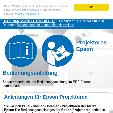
Diese Website verwendet Cookies, um sicherzustellen,
OK!
dass Sie das beste Erlebnis auf unserer Website
erhalten.
Weitere Informationen
BEDIENUNGSANLEITUNG in PDF
| Hier finden Sie eine Anleitung in
Deutsch!
Bedienungsanleitungen aller Herstellers
Projektoren
Epson
Bedienungsanleitung
Benutzerhandbuch und Bedienungsanleitung im PDF-Format
herunterladen
Anleitungen für Epson Projektoren
Sie wählten
PC & Zubehör - Beamer - Projektoren der Marke
Epson
.Die Bedienungsanleitungen der
Epson Projektoren
enthalten