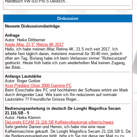
Handbuch VW ID3 Pro S Deutsch...
Diskussion
Neueste Diskussionsbeiträge
:
Anfrage
Autor: Heike Dittberner
Apple iMac 21,5" Retina 4K 2017
Hallo, ich habe meinen iMac Retina 4K, 21.5 inch seit 2017. Ich
arbeite fast täglich daran, meistens maximal für 30-40 min, jedoch
öfter am Tag. Bislang habe ich beim Verlassen immer "Ruhezustand"
gedrückt. Heute früh hatte ich zum wiederholten Mal keinen Zugang,
der Bilds...
Anfangs Lautstärke
Autor: Roger Gottier
Acer Predator Orion 3000 Gaming PC
Beim Einschalte des PC und hochfahren der Software ertönt ein Mark
durch dringender Laut. Wie kann ich Ihn reduzieren auf normale
Lautstärke ?? Freundliche Grüsse Roger...
Bedienungsanleitung in deutsch De Longhi Magnifica Secam
21.116.SB - 5
Autor: Heike Klemm
DeLonghi ECAM 21.116.SB Kaffeevollautomat silber/schwarz
Sehr geehrte Damen und Herren, ich habe mie eine neue
Kaffeemaschine gekauft. De Longhi Magnifica Secam 21.116.SB 5. Da
die Bedienungsanleitung fehlt, bitte ich Sie mir diese per Mail zu zu