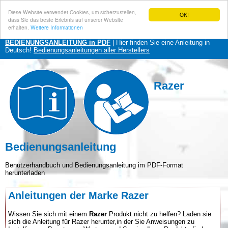
Diese Website verwendet Cookies, um sicherzustellen,
OK!
dass Sie das beste Erlebnis auf unserer Website
erhalten.
Weitere Informationen
BEDIENUNGSANLEITUNG in PDF
| Hier finden Sie eine Anleitung in
Deutsch!
Bedienungsanleitungen aller Herstellers
Razer
Bedienungsanleitung
Benutzerhandbuch und Bedienungsanleitung im PDF-Format
herunterladen
Anleitungen der Marke Razer
Wissen Sie sich mit einem
Razer
Produkt nicht zu helfen? Laden sie
sich die Anleitung für Razer herunter,in der Sie Anweisungen zu