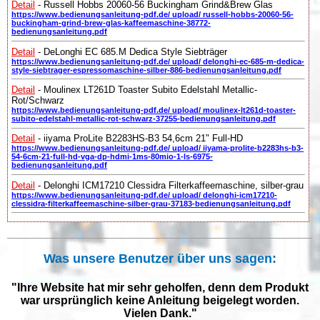
Detail
- Russell Hobbs 20060-56 Buckingham Grind&Brew Glas
https://www.bedienungsanleitung-pdf.de/ upload/ russell-hobbs-20060-56-
buckingham-grind-brew-glas-kaffeemaschine-38772-
bedienungsanleitung.pdf
Detail
- DeLonghi EC 685.M Dedica Style Siebträger
https://www.bedienungsanleitung-pdf.de/ upload/ delonghi-ec-685-m-dedica-
style-siebtrager-espressomaschine-silber-886-bedienungsanleitung.pdf
Detail
- Moulinex LT261D Toaster Subito Edelstahl Metallic-
Rot/Schwarz
https://www.bedienungsanleitung-pdf.de/ upload/ moulinex-lt261d-toaster-
subito-edelstahl-metallic-rot-schwarz-37255-bedienungsanleitung.pdf
Detail
- iiyama ProLite B2283HS-B3 54,6cm 21" Full-HD
https://www.bedienungsanleitung-pdf.de/ upload/ iiyama-prolite-b2283hs-b3-
54-6cm-21-full-hd-vga-dp-hdmi-1ms-80mio-1-ls-6975-
bedienungsanleitung.pdf
Detail
- Delonghi ICM17210 Clessidra Filterkaffeemaschine, silber-grau
https://www.bedienungsanleitung-pdf.de/ upload/ delonghi-icm17210-
clessidra-filterkaffeemaschine-silber-grau-37183-bedienungsanleitung.pdf
Was unsere Benutzer über uns sagen:
"Ihre Website hat mir sehr geholfen, denn dem Produkt
war ursprünglich keine Anleitung beigelegt worden.
Vielen Dank."