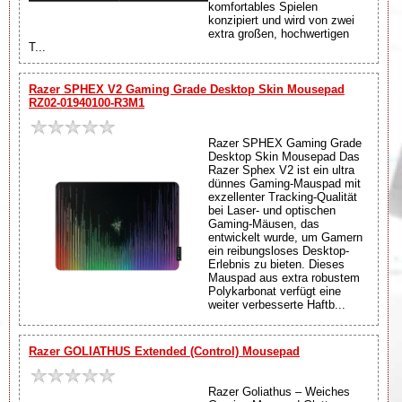
komfortables Spielen
konzipiert und wird von zwei
extra großen, hochwertigen
T...
Razer SPHEX V2 Gaming Grade Desktop Skin Mousepad
RZ02-01940100-R3M1
Razer SPHEX Gaming Grade
Desktop Skin Mousepad Das
Razer Sphex V2 ist ein ultra
dünnes Gaming-Mauspad mit
exzellenter Tracking-Qualität
bei Laser- und optischen
Gaming-Mäusen, das
entwickelt wurde, um Gamern
ein reibungsloses Desktop-
Erlebnis zu bieten. Dieses
Mauspad aus extra robustem
Polykarbonat verfügt eine
weiter verbesserte Haftb...
Razer GOLIATHUS Extended (Control) Mousepad
Razer Goliathus – Weiches