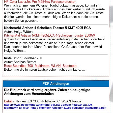
HP Color LaserJet Pro M254nw Farblaserdrucker
Wenn ich an meinem PC einen Farbdruckauftrag gebe, kommt im
Display des Druckers ein Hinweis auf das Druckerfach und ich werde
aufgefordert, die OK-Taste zu drücken. Wenn ich dann die OK-Taste
drücke, werden bei einem mehrseitigen Dokument nur die ersten
beiden Seiten gedruckt....
KitchenAid Artisan 4 Scheiben Toaster 5 KMT 4205 ECA
Autor: Helga Witton
KitchenAid Artisan 5KMT4205ECA 4-Scheiben Toaster 2500W
gibt es für dieses Gerät eine Bedienanleitung in deutscher Sprache ?
und wenn ja, wo bekomme ich diese ? Ich sage schon einmal
Dankeschön für ihre Mühe Freundliche Grüße aus dem Westerwald
Helga Witton...
Installation Soudbar 700
Autor: Andreas Berndt
Bose Soundbar 700, Multiroom, WLAN, Bluetooth,
Bekomme die hinteren Lautsprecher nicht zum laufe. ...
PDF-Anleitungen
Die Bibliothek wird stetig ergänzt. Zuletzt hinzugefügte
Anleitungen zum Herunterladen
:
Detail
- Netgear EX7300 Nighthawk X4 WLAN Range
https://www.bedienungsanleitung-pdf.de/ upload/ netgear-ex7300-
nighthawk-x4-wlan-range-extender-repeater-31185-bedienungsanleitung.pdf