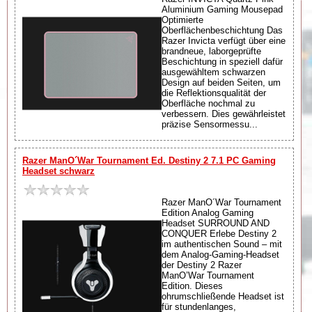
Aluminium Gaming Mousepad
Optimierte
Oberflächenbeschichtung Das
Razer Invicta verfügt über eine
brandneue, laborgeprüfte
Beschichtung in speziell dafür
ausgewähltem schwarzen
Design auf beiden Seiten, um
die Reflektionsqualität der
Oberfläche nochmal zu
verbessern. Dies gewährleistet
präzise Sensormessu...
Razer ManO´War Tournament Ed. Destiny 2 7.1 PC Gaming
Headset schwarz
Razer ManO´War Tournament
Edition Analog Gaming
Headset SURROUND AND
CONQUER Erlebe Destiny 2
im authentischen Sound – mit
dem Analog-Gaming-Headset
der Destiny 2 Razer
ManO’War Tournament
Edition. Dieses
ohrumschließende Headset ist
für stundenlanges,