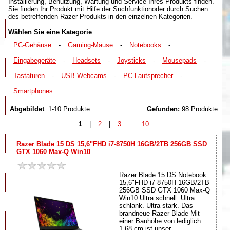
Installierung, Benutzung, Wartung und Service Ihres Produkts finden.
Sie finden Ihr Produkt mit Hilfe der Suchfunktionoder durch Suchen
des betreffenden Razer Produkts in den einzelnen Kategorien.
Wählen Sie eine Kategorie
:
PC-Gehäuse
-
Gaming-Mäuse
-
Notebooks
-
Eingabegeräte
-
Headsets
-
Joysticks
-
Mousepads
-
Tastaturen
-
USB Webcams
-
PC-Lautsprecher
-
Smartphones
Abgebildet
: 1-10 Produkte
Gefunden:
98 Produkte
1
|
2
|
3
...
10
Razer Blade 15 DS 15,6"FHD i7-8750H 16GB/2TB 256GB SSD
GTX 1060 Max-Q Win10
Razer Blade 15 DS Notebook
15,6"FHD i7-8750H 16GB/2TB
256GB SSD GTX 1060 Max-Q
Win10 Ultra schnell. Ultra
schlank. Ultra stark. Das
brandneue Razer Blade Mit
einer Bauhöhe von lediglich
1,68 cm ist unser