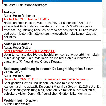
Neueste Diskussionsbeiträge
:
Anfrage
Autor: Heike Dittberner
Apple iMac 21,5" Retina 4K 2017
Hallo, ich habe meinen iMac Retina 4K, 21.5 inch seit 2017. Ich
arbeite fast täglich daran, meistens maximal für 30-40 min, jedoch
öfter am Tag. Bislang habe ich beim Verlassen immer "Ruhezustand"
gedrückt. Heute früh hatte ich zum wiederholten Mal keinen Zugang,
der Bilds...
Anfangs Lautstärke
Autor: Roger Gottier
Acer Predator Orion 3000 Gaming PC
Beim Einschalte des PC und hochfahren der Software ertönt ein Mark
durch dringender Laut. Wie kann ich Ihn reduzieren auf normale
Lautstärke ?? Freundliche Grüsse Roger...
Bedienungsanleitung in deutsch De Longhi Magnifica Secam
21.116.SB - 5
Autor: Heike Klemm
DeLonghi ECAM 21.116.SB Kaffeevollautomat silber/schwarz
Sehr geehrte Damen und Herren, ich habe mie eine neue
Kaffeemaschine gekauft. De Longhi Magnifica Secam 21.116.SB 5. Da
die Bedienungsanleitung fehlt, bitte ich Sie mir diese per Mail zu zu
schicken. Vielen Dank! Mit freundlichen Grüße Heike Klemm ...
Problem beim Drucken
Autor: Erich Walter