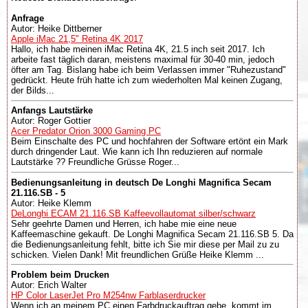
Anfrage
Autor: Heike Dittberner
Apple iMac 21,5" Retina 4K 2017
Hallo, ich habe meinen iMac Retina 4K, 21.5 inch seit 2017. Ich
arbeite fast täglich daran, meistens maximal für 30-40 min, jedoch
öfter am Tag. Bislang habe ich beim Verlassen immer "Ruhezustand"
gedrückt. Heute früh hatte ich zum wiederholten Mal keinen Zugang,
der Bilds...
Anfangs Lautstärke
Autor: Roger Gottier
Acer Predator Orion 3000 Gaming PC
Beim Einschalte des PC und hochfahren der Software ertönt ein Mark
durch dringender Laut. Wie kann ich Ihn reduzieren auf normale
Lautstärke ?? Freundliche Grüsse Roger...
Bedienungsanleitung in deutsch De Longhi Magnifica Secam
21.116.SB - 5
Autor: Heike Klemm
DeLonghi ECAM 21.116.SB Kaffeevollautomat silber/schwarz
Sehr geehrte Damen und Herren, ich habe mie eine neue
Kaffeemaschine gekauft. De Longhi Magnifica Secam 21.116.SB 5. Da
die Bedienungsanleitung fehlt, bitte ich Sie mir diese per Mail zu zu
schicken. Vielen Dank! Mit freundlichen Grüße Heike Klemm ...
Problem beim Drucken
Autor: Erich Walter
HP Color LaserJet Pro M254nw Farblaserdrucker
Wenn ich an meinem PC einen Farbdruckauftrag gebe, kommt im