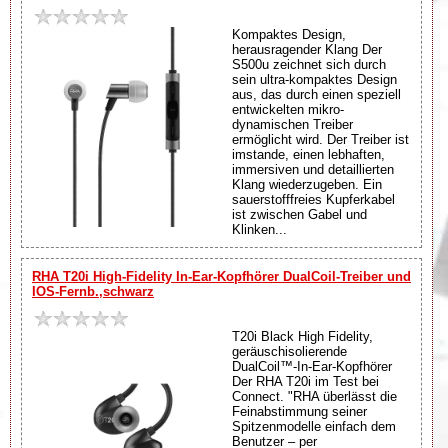
Kompaktes Design,
herausragender Klang Der
S500u zeichnet sich durch
sein ultra-kompaktes Design
aus, das durch einen speziell
entwickelten mikro-
dynamischen Treiber
ermöglicht wird. Der Treiber ist
imstande, einen lebhaften,
immersiven und detaillierten
Klang wiederzugeben. Ein
sauerstofffreies Kupferkabel
ist zwischen Gabel und
Klinken...
RHA T20i High-Fidelity In-Ear-Kopfhörer DualCoil-Treiber und
IOS-Fernb.,schwarz
T20i Black High Fidelity,
geräuschisolierende
DualCoil™-In-Ear-Kopfhörer
Der RHA T20i im Test bei
Connect. "RHA überlässt die
Feinabstimmung seiner
Spitzenmodelle einfach dem
Benutzer – per