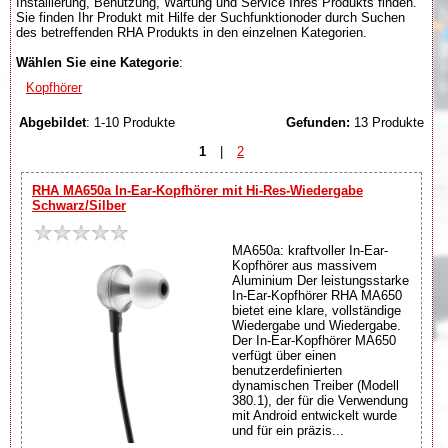
Installierung, Benutzung, Wartung und Service Ihres Produkts finden.
Sie finden Ihr Produkt mit Hilfe der Suchfunktionoder durch Suchen
des betreffenden RHA Produkts in den einzelnen Kategorien.
Wählen Sie eine Kategorie
:
Kopfhörer
Abgebildet
: 1-10 Produkte
Gefunden:
13 Produkte
1
|
2
RHA MA650a In-Ear-Kopfhörer mit Hi-Res-Wiedergabe
Schwarz/Silber
MA650a: kraftvoller In-Ear-
Kopfhörer aus massivem
Aluminium Der leistungsstarke
In-Ear-Kopfhörer RHA MA650
bietet eine klare, vollständige
Wiedergabe und Wiedergabe.
Der In-Ear-Kopfhörer MA650
verfügt über einen
benutzerdefinierten
dynamischen Treiber (Modell
380.1), der für die Verwendung
mit Android entwickelt wurde
und für ein präzis...