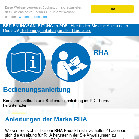
Diese Website verwendet Cookies, um sicherzustellen,
OK!
dass Sie das beste Erlebnis auf unserer Website
erhalten.
Weitere Informationen
BEDIENUNGSANLEITUNG in PDF
| Hier finden Sie eine Anleitung in
Deutsch!
Bedienungsanleitungen aller Herstellers
RHA
Bedienungsanleitung
Benutzerhandbuch und Bedienungsanleitung im PDF-Format
herunterladen
Anleitungen der Marke RHA
Wissen Sie sich mit einem
RHA
Produkt nicht zu helfen? Laden sie
sich die Anleitung für RHA herunter,in der Sie Anweisungen zu