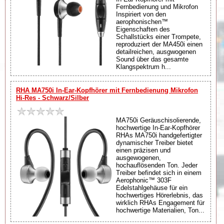
Fernbedienung und Mikrofon
Inspiriert von den
aerophonischen™
Eigenschaften des
Schallstücks einer Trompete,
reproduziert der MA450i einen
detailreichen, ausgwogenen
Sound über das gesamte
Klangspektrum h...
RHA MA750i In-Ear-Kopfhörer mit Fernbedienung Mikrofon
Hi-Res - Schwarz/Silber
MA750i Geräuschisolierende,
hochwertige In-Ear-Kopfhörer
RHAs MA750i handgefertigter
dynamischer Treiber bietet
einen präzisen und
ausgewogenen,
hochauflösenden Ton. Jeder
Treiber befindet sich in einem
Aerophonic™ 303F
Edelstahlgehäuse für ein
hochwertiges Hörerlebnis, das
wirklich RHAs Engagement für
hochwertige Materialien, Ton...