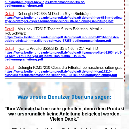
buckingham-grind-brew-glas-kaffeemaschine-38772-
bedienungsanleitung.pdf
Detail
- DeLonghi EC 685.M Dedica Style Siebträger
https://www.bedienungsanleitung-pdf.de/ upload/ delonghi-ec-685-m-dedica-
style-siebtrager-espressomaschine-silber-886-bedienungsanleitung.pdf
Detail
- Moulinex LT261D Toaster Subito Edelstahl Metallic-
Rot/Schwarz
https://www.bedienungsanleitung-pdf.de/ upload/ moulinex-lt261d-toaster-
subito-edelstahl-metallic-rot-schwarz-37255-bedienungsanleitung.pdf
Detail
- iiyama ProLite B2283HS-B3 54,6cm 21" Full-HD
https://www.bedienungsanleitung-pdf.de/ upload/ iiyama-prolite-b2283hs-b3-
54-6cm-21-full-hd-vga-dp-hdmi-1ms-80mio-1-ls-6975-
bedienungsanleitung.pdf
Detail
- Delonghi ICM17210 Clessidra Filterkaffeemaschine, silber-grau
https://www.bedienungsanleitung-pdf.de/ upload/ delonghi-icm17210-
clessidra-filterkaffeemaschine-silber-grau-37183-bedienungsanleitung.pdf
Was unsere Benutzer über uns sagen:
"Ihre Website hat mir sehr geholfen, denn dem Produkt
war ursprünglich keine Anleitung beigelegt worden.
Vielen Dank."