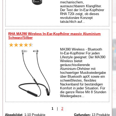
mechanischem,
austauschbarem Klangfilter.
Der Test der In-Ear-Kopfhörer
RHA T20i zeigt, ob dieses
revolutionäre Konzept
tatsächlich auf...
RHA MA390 Wireless In-Ear-Kopfhörer massiv Aluminium
Schwarz/Silber
MA390 Wireless - Bluetooth
In-Ear-Kopfhörer Für jeden
Lifestyle geeignet: Der MA390
Wireless bietet
geräuschisolierende
Aluminium-Ohrhörer mit
hochwertiger Musikwiedergabe
über Bluetooth aptX sowie ein
schweißfestes, flexibles
Nackenband für beständigen
Komfort in jeder Situation. Für
die ganze Reise Mit 8 Stunden
Wiedergabeze...
1
|
2
Abgebildet
: 1-10 Produkte
Gefunden:
13 Produkte