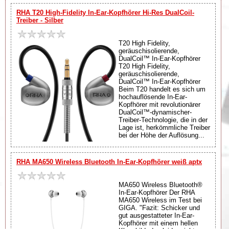
RHA T20 High-Fidelity In-Ear-Kopfhörer Hi-Res DualCoil-
Treiber - Silber
T20 High Fidelity,
geräuschisolierende,
DualCoil™ In-Ear-Kopfhörer
T20 High Fidelity,
geräuschisolierende,
DualCoil™ In-Ear-Kopfhörer
Beim T20 handelt es sich um
hochauflösende In-Ear-
Kopfhörer mit revolutionärer
DualCoil™-dynamischer-
Treiber-Technologie, die in der
Lage ist, herkömmliche Treiber
bei der Höhe der Auflösung...
RHA MA650 Wireless Bluetooth In-Ear-Kopfhörer weiß aptx
MA650 Wireless Bluetooth®
In-Ear-Kopfhörer Der RHA
MA650 Wireless im Test bei
GIGA. "Fazit: Schicker und
gut ausgestatteter In-Ear-
Kopfhörer mit einem hellen