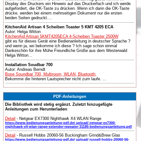
Display des Druckers ein Hinweis auf das Druckerfach und ich werde
aufgefordert, die OK-Taste zu drücken. Wenn ich dann die OK-Taste
drücke, werden bei einem mehrseitigen Dokument nur die ersten
beiden Seiten gedruckt....
KitchenAid Artisan 4 Scheiben Toaster 5 KMT 4205 ECA
Autor: Helga Witton
KitchenAid Artisan 5KMT4205ECA 4-Scheiben Toaster 2500W
gibt es für dieses Gerät eine Bedienanleitung in deutscher Sprache ?
und wenn ja, wo bekomme ich diese ? Ich sage schon einmal
Dankeschön für ihre Mühe Freundliche Grüße aus dem Westerwald
Helga Witton...
Installation Soudbar 700
Autor: Andreas Berndt
Bose Soundbar 700, Multiroom, WLAN, Bluetooth,
Bekomme die hinteren Lautsprecher nicht zum laufe. ...
PDF-Anleitungen
Die Bibliothek wird stetig ergänzt. Zuletzt hinzugefügte
Anleitungen zum Herunterladen
:
Detail
- Netgear EX7300 Nighthawk X4 WLAN Range
https://www.bedienungsanleitung-pdf.de/ upload/ netgear-ex7300-
nighthawk-x4-wlan-range-extender-repeater-31185-bedienungsanleitung.pdf
Detail
- Russell Hobbs 20060-56 Buckingham Grind&Brew Glas
https://www.bedienungsanleitung-pdf.de/ upload/ russell-hobbs-20060-56-