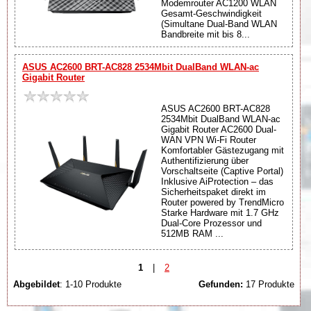
Modemrouter AC1200 WLAN
Gesamt-Geschwindigkeit
(Simultane Dual-Band WLAN
Bandbreite mit bis 8...
ASUS AC2600 BRT-AC828 2534Mbit DualBand WLAN-ac
Gigabit Router
ASUS AC2600 BRT-AC828
2534Mbit DualBand WLAN-ac
Gigabit Router AC2600 Dual-
WAN VPN Wi-Fi Router
Komfortabler Gästezugang mit
Authentifizierung über
Vorschaltseite (Captive Portal)
Inklusive AiProtection – das
Sicherheitspaket direkt im
Router powered by TrendMicro
Starke Hardware mit 1.7 GHz
Dual-Core Prozessor und
512MB RAM ...
1
|
2
Abgebildet
: 1-10 Produkte
Gefunden:
17 Produkte