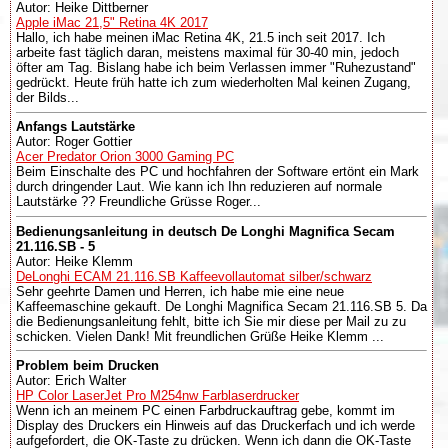
Autor: Heike Dittberner
Apple iMac 21,5" Retina 4K 2017
Hallo, ich habe meinen iMac Retina 4K, 21.5 inch seit 2017. Ich
arbeite fast täglich daran, meistens maximal für 30-40 min, jedoch
öfter am Tag. Bislang habe ich beim Verlassen immer "Ruhezustand"
gedrückt. Heute früh hatte ich zum wiederholten Mal keinen Zugang,
der Bilds...
Anfangs Lautstärke
Autor: Roger Gottier
Acer Predator Orion 3000 Gaming PC
Beim Einschalte des PC und hochfahren der Software ertönt ein Mark
durch dringender Laut. Wie kann ich Ihn reduzieren auf normale
Lautstärke ?? Freundliche Grüsse Roger...
Bedienungsanleitung in deutsch De Longhi Magnifica Secam
21.116.SB - 5
Autor: Heike Klemm
DeLonghi ECAM 21.116.SB Kaffeevollautomat silber/schwarz
Sehr geehrte Damen und Herren, ich habe mie eine neue
Kaffeemaschine gekauft. De Longhi Magnifica Secam 21.116.SB 5. Da
die Bedienungsanleitung fehlt, bitte ich Sie mir diese per Mail zu zu
schicken. Vielen Dank! Mit freundlichen Grüße Heike Klemm ...
Problem beim Drucken
Autor: Erich Walter
HP Color LaserJet Pro M254nw Farblaserdrucker
Wenn ich an meinem PC einen Farbdruckauftrag gebe, kommt im
Display des Druckers ein Hinweis auf das Druckerfach und ich werde
aufgefordert, die OK-Taste zu drücken. Wenn ich dann die OK-Taste