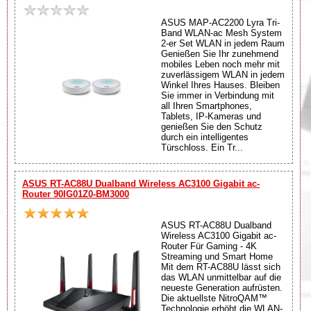
ASUS MAP-AC2200 Lyra Tri-
Band WLAN-ac Mesh System
2-er Set WLAN in jedem Raum
Genießen Sie Ihr zunehmend
mobiles Leben noch mehr mit
zuverlässigem WLAN in jedem
Winkel Ihres Hauses. Bleiben
Sie immer in Verbindung mit
all Ihren Smartphones,
Tablets, IP-Kameras und
genießen Sie den Schutz
durch ein intelligentes
Türschloss. Ein Tr...
ASUS RT-AC88U Dualband Wireless AC3100 Gigabit ac-
Router 90IG01Z0-BM3000
ASUS RT-AC88U Dualband
Wireless AC3100 Gigabit ac-
Router Für Gaming - 4K
Streaming und Smart Home
Mit dem RT-AC88U lässt sich
das WLAN unmittelbar auf die
neueste Generation aufrüsten.
Die aktuellste NitroQAM™
Technologie erhöht die WLAN-