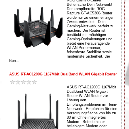
ROG Gaming-Center:
Beherrsche Dein Netzwerk!
Der kampfbereite ROG
Rapture GT-AC5300-Router
wurde nur zu einem einzigen
Zweck entwickelt: Dein
Gaming-Netzwerk perfekt zu
machen. Der Router ist
bestückt mit mächtigen
Gaming-Optimierungen und
bietet eine herausragende
WLAN-Performance,
felsenfeste Stabilität sowie
modernste Sicherheit. Die
Ben...
ASUS RT-AC1200G 1167Mbit DualBand WLAN Gigabit Router
ASUS RT-AC1200G 1167Mbit
DualBand WLAN Gigabit
Router WLAN-Router zur
Lösung von
Empfangsproblemen im Heim-
Netzwerk - Empfohlen für eine
Versorgungsfläche von bis zu
80 m² Ohne integriertes
Modem - Betrieb hinter
beliebigem Modem oder