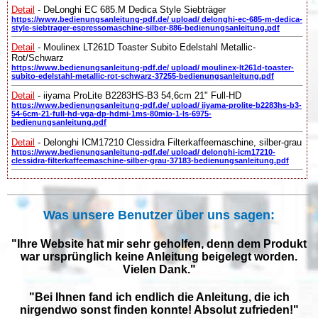
Detail
- DeLonghi EC 685.M Dedica Style Siebträger
https://www.bedienungsanleitung-pdf.de/ upload/ delonghi-ec-685-m-dedica-
style-siebtrager-espressomaschine-silber-886-bedienungsanleitung.pdf
Detail
- Moulinex LT261D Toaster Subito Edelstahl Metallic-
Rot/Schwarz
https://www.bedienungsanleitung-pdf.de/ upload/ moulinex-lt261d-toaster-
subito-edelstahl-metallic-rot-schwarz-37255-bedienungsanleitung.pdf
Detail
- iiyama ProLite B2283HS-B3 54,6cm 21" Full-HD
https://www.bedienungsanleitung-pdf.de/ upload/ iiyama-prolite-b2283hs-b3-
54-6cm-21-full-hd-vga-dp-hdmi-1ms-80mio-1-ls-6975-
bedienungsanleitung.pdf
Detail
- Delonghi ICM17210 Clessidra Filterkaffeemaschine, silber-grau
https://www.bedienungsanleitung-pdf.de/ upload/ delonghi-icm17210-
clessidra-filterkaffeemaschine-silber-grau-37183-bedienungsanleitung.pdf
Was unsere Benutzer über uns sagen:
"Ihre Website hat mir sehr geholfen, denn dem Produkt
war ursprünglich keine Anleitung beigelegt worden.
Vielen Dank."
"Bei Ihnen fand ich endlich die Anleitung, die ich
nirgendwo sonst finden konnte! Absolut zufrieden!"