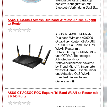
TrendMicro Asus Lyra App
basierte Konfiguration mit
Bluetooth Verbindung Dual-B...
ASUS RT-AX88U AiMesh Dualband Wireless AX6000 Gigabit
ax-Router
ASUS RT-AX88U AiMesh
Dualband Wireless AX6000
Gigabit ax-Router RT-AX88U
AX6000 Dual-Band 802.11ax
WLAN-Router mit
Unterstützung für MU-MIMO-
und OFDMA-Technologie,
AiProtection-Pro-
Netzwerksicherheit powered
by Trend Micro™, integriertem
wtfast®-Game-Beschleuniger
und Adaptive QoS WLAN-
Standard der nächsten
Generation �...
ASUS GT-AC5300 ROG Rapture Tri-Band WLAN-ac Router mit
9 RJ45 Ports