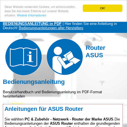
Diese Website verwendet Cookies, um sicherzustellen,
OK!
dass Sie das beste Erlebnis auf unserer Website
erhalten.
Weitere Informationen
BEDIENUNGSANLEITUNG in PDF
| Hier finden Sie eine Anleitung in
Deutsch!
Bedienungsanleitungen aller Herstellers
Router
ASUS
Bedienungsanleitung
Benutzerhandbuch und Bedienungsanleitung im PDF-Format
herunterladen
Anleitungen für ASUS Router
Sie wählten
PC & Zubehör - Netzwerk - Router der Marke ASUS
.Die
Bedienungsanleitungen der
ASUS Router
enthalten die grundlegenden