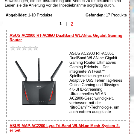
Anweisungen, die bei Installierung und Betrieb zu respektieren sind.
Lesen sie die Anleitung vor der Inbetriebnahme sorgfältig durch.
Abgebildet
: 1-10 Produkte
Gefunden:
17 Produkte
1
|
2
ASUS AC2900 RT-AC86U DualBand WLAN-ac Gigabit Gaming
Router
ASUS AC2900 RT-AC86U
DualBand WLAN-ac Gigabit
Gaming Router Ultimatives
Gaming-Erlebnis – Der
integrierte WTFast™
Spielbeschleuniger und
Adaptive QoS liefern lag-freies
Online-Gaming und flüssiges
4K-UHD-Streaming
Ultraschnelles WLAN –
AC2900-Geschwindigkeit,
verbessert mit der
NitroQam™-Technologie, um
auch extrem ausgelaste...
ASUS MAP-AC2200 Lyra Tri-Band WLAN-ac Mesh System 2-
er Set