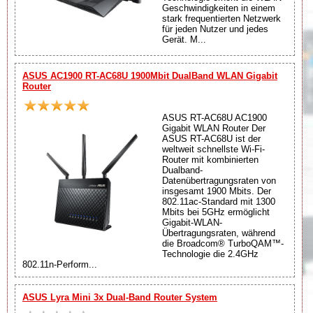
Geschwindigkeiten in einem
stark frequentierten Netzwerk
für jeden Nutzer und jedes
Gerät. M...
ASUS AC1900 RT-AC68U 1900Mbit DualBand WLAN Gigabit
Router
ASUS RT-AC68U AC1900
Gigabit WLAN Router Der
ASUS RT-AC68U ist der
weltweit schnellste Wi-Fi-
Router mit kombinierten
Dualband-
Datenübertragungsraten von
insgesamt 1900 Mbits. Der
802.11ac-Standard mit 1300
Mbits bei 5GHz ermöglicht
Gigabit-WLAN-
Übertragungsraten, während
die Broadcom® TurboQAM™-
Technologie die 2.4GHz
802.11n-Perform...
ASUS Lyra Mini 3x Dual-Band Router System