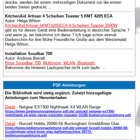
drücke, werden bei einem mehrseitigen Dokument nur die ersten
beiden Seiten gedruckt....
KitchenAid Artisan 4 Scheiben Toaster 5 KMT 4205 ECA
Autor: Helga Witton
KitchenAid Artisan 5KMT4205ECA 4-Scheiben Toaster 2500W
gibt es für dieses Gerät eine Bedienanleitung in deutscher Sprache ?
und wenn ja, wo bekomme ich diese ? Ich sage schon einmal
Dankeschön für ihre Mühe Freundliche Grüße aus dem Westerwald
Helga Witton...
Installation Soudbar 700
Autor: Andreas Berndt
Bose Soundbar 700, Multiroom, WLAN, Bluetooth,
Bekomme die hinteren Lautsprecher nicht zum laufe. ...
PDF-Anleitungen
Die Bibliothek wird stetig ergänzt. Zuletzt hinzugefügte
Anleitungen zum Herunterladen
:
Detail
- Netgear EX7300 Nighthawk X4 WLAN Range
https://www.bedienungsanleitung-pdf.de/ upload/ netgear-ex7300-
nighthawk-x4-wlan-range-extender-repeater-31185-bedienungsanleitung.pdf
Detail
- Russell Hobbs 20060-56 Buckingham Grind&Brew Glas
https://www.bedienungsanleitung-pdf.de/ upload/ russell-hobbs-20060-56-
buckingham-grind-brew-glas-kaffeemaschine-38772-
bedienungsanleitung.pdf