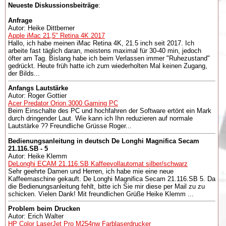
Neueste Diskussionsbeiträge
:
Anfrage
Autor: Heike Dittberner
Apple iMac 21,5" Retina 4K 2017
Hallo, ich habe meinen iMac Retina 4K, 21.5 inch seit 2017. Ich
arbeite fast täglich daran, meistens maximal für 30-40 min, jedoch
öfter am Tag. Bislang habe ich beim Verlassen immer "Ruhezustand"
gedrückt. Heute früh hatte ich zum wiederholten Mal keinen Zugang,
der Bilds...
Anfangs Lautstärke
Autor: Roger Gottier
Acer Predator Orion 3000 Gaming PC
Beim Einschalte des PC und hochfahren der Software ertönt ein Mark
durch dringender Laut. Wie kann ich Ihn reduzieren auf normale
Lautstärke ?? Freundliche Grüsse Roger...
Bedienungsanleitung in deutsch De Longhi Magnifica Secam
21.116.SB - 5
Autor: Heike Klemm
DeLonghi ECAM 21.116.SB Kaffeevollautomat silber/schwarz
Sehr geehrte Damen und Herren, ich habe mie eine neue
Kaffeemaschine gekauft. De Longhi Magnifica Secam 21.116.SB 5. Da
die Bedienungsanleitung fehlt, bitte ich Sie mir diese per Mail zu zu
schicken. Vielen Dank! Mit freundlichen Grüße Heike Klemm ...
Problem beim Drucken
Autor: Erich Walter
HP Color LaserJet Pro M254nw Farblaserdrucker