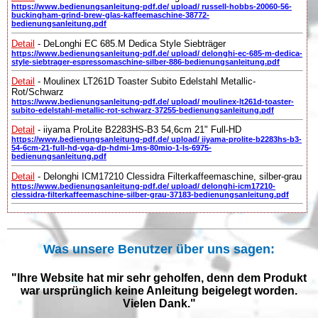
https://www.bedienungsanleitung-pdf.de/ upload/ russell-hobbs-20060-56-
buckingham-grind-brew-glas-kaffeemaschine-38772-
bedienungsanleitung.pdf
Detail
- DeLonghi EC 685.M Dedica Style Siebträger
https://www.bedienungsanleitung-pdf.de/ upload/ delonghi-ec-685-m-dedica-
style-siebtrager-espressomaschine-silber-886-bedienungsanleitung.pdf
Detail
- Moulinex LT261D Toaster Subito Edelstahl Metallic-
Rot/Schwarz
https://www.bedienungsanleitung-pdf.de/ upload/ moulinex-lt261d-toaster-
subito-edelstahl-metallic-rot-schwarz-37255-bedienungsanleitung.pdf
Detail
- iiyama ProLite B2283HS-B3 54,6cm 21" Full-HD
https://www.bedienungsanleitung-pdf.de/ upload/ iiyama-prolite-b2283hs-b3-
54-6cm-21-full-hd-vga-dp-hdmi-1ms-80mio-1-ls-6975-
bedienungsanleitung.pdf
Detail
- Delonghi ICM17210 Clessidra Filterkaffeemaschine, silber-grau
https://www.bedienungsanleitung-pdf.de/ upload/ delonghi-icm17210-
clessidra-filterkaffeemaschine-silber-grau-37183-bedienungsanleitung.pdf
Was unsere Benutzer über uns sagen:
"Ihre Website hat mir sehr geholfen, denn dem Produkt
war ursprünglich keine Anleitung beigelegt worden.
Vielen Dank."