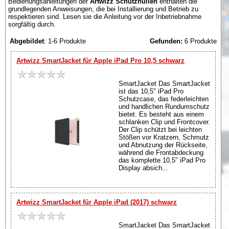
Bedienungsanleitungen der
Artwizz Schutzhüllen
enthalten die
grundlegenden Anweisungen, die bei Installierung und Betrieb zu
respektieren sind. Lesen sie die Anleitung vor der Inbetriebnahme
sorgfältig durch.
Abgebildet
: 1-6 Produkte
Gefunden:
6 Produkte
Artwizz SmartJacket für Apple iPad Pro 10,5 schwarz
SmartJacket Das SmartJacket
ist das 10,5" iPad Pro
Schutzcase, das federleichten
und handlichen Rundumschutz
bietet. Es besteht aus einem
schlanken Clip und Frontcover.
Der Clip schützt bei leichten
Stößen vor Kratzern, Schmutz
und Abnutzung der Rückseite,
während die Frontabdeckung
das komplette 10,5" iPad Pro
Display absich...
Artwizz SmartJacket für Apple iPad (2017) schwarz
SmartJacket Das SmartJacket