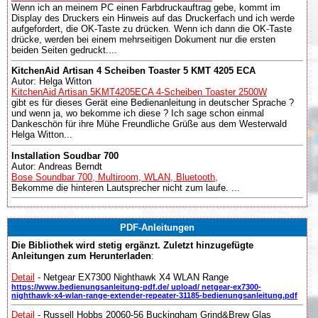
Wenn ich an meinem PC einen Farbdruckauftrag gebe, kommt im
Display des Druckers ein Hinweis auf das Druckerfach und ich werde
aufgefordert, die OK-Taste zu drücken. Wenn ich dann die OK-Taste
drücke, werden bei einem mehrseitigen Dokument nur die ersten
beiden Seiten gedruckt....
KitchenAid Artisan 4 Scheiben Toaster 5 KMT 4205 ECA
Autor: Helga Witton
KitchenAid Artisan 5KMT4205ECA 4-Scheiben Toaster 2500W
gibt es für dieses Gerät eine Bedienanleitung in deutscher Sprache ?
und wenn ja, wo bekomme ich diese ? Ich sage schon einmal
Dankeschön für ihre Mühe Freundliche Grüße aus dem Westerwald
Helga Witton...
Installation Soudbar 700
Autor: Andreas Berndt
Bose Soundbar 700, Multiroom, WLAN, Bluetooth,
Bekomme die hinteren Lautsprecher nicht zum laufe. ...
PDF-Anleitungen
Die Bibliothek wird stetig ergänzt. Zuletzt hinzugefügte
Anleitungen zum Herunterladen
:
Detail
- Netgear EX7300 Nighthawk X4 WLAN Range
https://www.bedienungsanleitung-pdf.de/ upload/ netgear-ex7300-
nighthawk-x4-wlan-range-extender-repeater-31185-bedienungsanleitung.pdf
Detail
- Russell Hobbs 20060-56 Buckingham Grind&Brew Glas