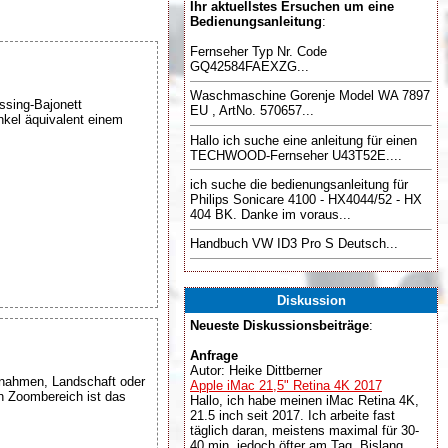
Ihr aktuellstes Ersuchen um eine
Bedienungsanleitung
:
Fernseher Typ Nr. Code
GQ42584FAEXZG...
Waschmaschine Gorenje Model WA 7897
ssing-Bajonett
EU , ArtNo. 570657...
nkel äquivalent einem
Hallo ich suche eine anleitung für einen
TECHWOOD-Fernseher U43T52E....
ich suche die bedienungsanleitung für
Philips Sonicare 4100 - HX4044/52 - HX
404 BK. Danke im voraus...
Handbuch VW ID3 Pro S Deutsch...
Diskussion
Neueste Diskussionsbeiträge
:
Anfrage
Autor: Heike Dittberner
ufnahmen, Landschaft oder
Apple iMac 21,5" Retina 4K 2017
n Zoombereich ist das
Hallo, ich habe meinen iMac Retina 4K,
21.5 inch seit 2017. Ich arbeite fast
täglich daran, meistens maximal für 30-
40 min, jedoch öfter am Tag. Bislang