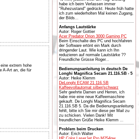
habe ich beim Verlassen immer
"Ruhezustand" gedrückt. Heute früh hatte
ich zum wiederholten Mal keinen Zugang,
der Bilds...
Anfangs Lautstärke
Autor: Roger Gottier
Acer Predator Orion 3000 Gaming PC
Beim Einschalte des PC und hochfahren
der Software ertönt ein Mark durch
dringender Laut. Wie kann ich Ihn
reduzieren auf normale Lautstärke ??
Freundliche Grüsse Roger...
eine extrem hohe
Bedienungsanleitung in deutsch De
 A-Art an, die für
Longhi Magnifica Secam 21.116.SB - 5
Autor: Heike Klemm
DeLonghi ECAM 21.116.SB
Kaffeevollautomat silber/schwarz
Sehr geehrte Damen und Herren, ich
habe mie eine neue Kaffeemaschine
gekauft. De Longhi Magnifica Secam
21.116.SB 5. Da die Bedienungsanleitung
fehlt, bitte ich Sie mir diese per Mail zu
zu schicken. Vielen Dank! Mit
freundlichen Grüße Heike Klemm ...
Problem beim Drucken
Autor: Erich Walter
HP Color LaserJet Pro M254nw