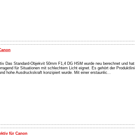
 Canon
v Das Standard-Objekvit 50mm F1,4 DG HSM wurde neu berechnet und hat 
ragend für Situationen mit schlechtem Licht eignet. Es gehört der Produktlinie
nd hohe Ausdruckskraft konzipiert wurde. Mit einer erstaunlic...
ktiv für Canon