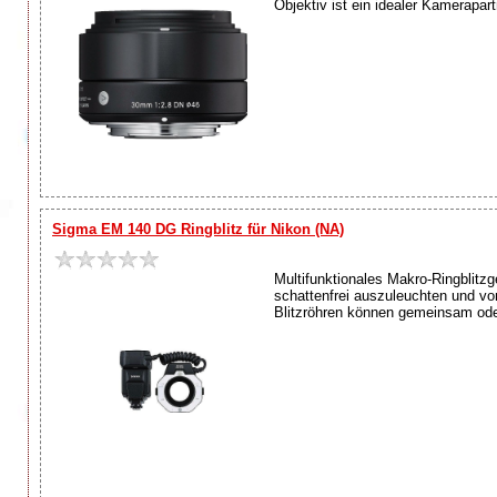
Objektiv ist ein idealer Kamerapart
Sigma EM 140 DG Ringblitz für Nikon (NA)
Multifunktionales Makro-Ringblitz
schattenfrei auszuleuchten und v
Blitzröhren können gemeinsam oder