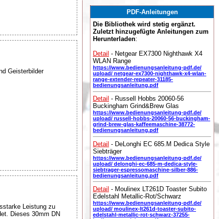
PDF-Anleitungen
Die Bibliothek wird stetig ergänzt.
Zuletzt hinzugefügte Anleitungen zum
Herunterladen
:
Detail
- Netgear EX7300 Nighthawk X4
WLAN Range
https://www.bedienungsanleitung-pdf.de/
d Geisterbilder
upload/ netgear-ex7300-nighthawk-x4-wlan-
range-extender-repeater-31185-
bedienungsanleitung.pdf
Detail
- Russell Hobbs 20060-56
Buckingham Grind&Brew Glas
https://www.bedienungsanleitung-pdf.de/
upload/ russell-hobbs-20060-56-buckingham-
grind-brew-glas-kaffeemaschine-38772-
bedienungsanleitung.pdf
Detail
- DeLonghi EC 685.M Dedica Style
Siebträger
https://www.bedienungsanleitung-pdf.de/
upload/ delonghi-ec-685-m-dedica-style-
siebtrager-espressomaschine-silber-886-
bedienungsanleitung.pdf
Detail
- Moulinex LT261D Toaster Subito
Edelstahl Metallic-Rot/Schwarz
https://www.bedienungsanleitung-pdf.de/
sstarke Leistung zu
upload/ moulinex-lt261d-toaster-subito-
endet. Dieses 30mm DN
edelstahl-metallic-rot-schwarz-37255-