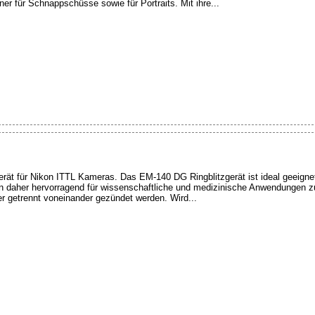
ner für Schnappschüsse sowie für Portraits. Mit ihre...
gerät für Nikon ITTL Kameras. Das EM-140 DG Ringblitzgerät ist ideal geeigne
on daher hervorragend für wissenschaftliche und medizinische Anwendungen z
 getrennt voneinander gezündet werden. Wird...