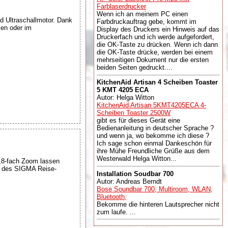
Farblaserdrucker
Wenn ich an meinem PC einen
d Ultraschallmotor. Dank
Farbdruckauftrag gebe, kommt im
men oder im
Display des Druckers ein Hinweis auf das
Druckerfach und ich werde aufgefordert,
die OK-Taste zu drücken. Wenn ich dann
die OK-Taste drücke, werden bei einem
mehrseitigen Dokument nur die ersten
beiden Seiten gedruckt....
KitchenAid Artisan 4 Scheiben Toaster
5 KMT 4205 ECA
Autor: Helga Witton
KitchenAid Artisan 5KMT4205ECA 4-
Scheiben Toaster 2500W
gibt es für dieses Gerät eine
Bedienanleitung in deutscher Sprache ?
und wenn ja, wo bekomme ich diese ?
Ich sage schon einmal Dankeschön für
ihre Mühe Freundliche Grüße aus dem
Westerwald Helga Witton...
,8-fach Zoom lassen
g des SIGMA Reise-
Installation Soudbar 700
Autor: Andreas Berndt
Bose Soundbar 700, Multiroom, WLAN,
Bluetooth,
Bekomme die hinteren Lautsprecher nicht
zum laufe. ...