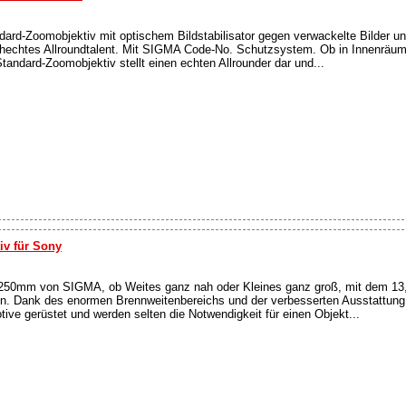
dard-Zoomobjektiv mit optischem Bildstabilisator gegen verwackelte Bilder un
chechtes Allroundtalent. Mit SIGMA Code-No. Schutzsystem. Ob in Innenräu
tandard-Zoomobjektiv stellt einen echten Allrounder dar und...
iv für Sony
250mm von SIGMA, ob Weites ganz nah oder Kleines ganz groß, mit dem 13
en. Dank des enormen Brennweitenbereichs und der verbesserten Ausstattun
ive gerüstet und werden selten die Notwendigkeit für einen Objekt...