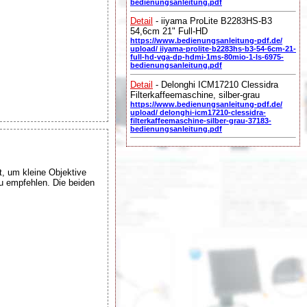
bedienungsanleitung.pdf
Detail
- iiyama ProLite B2283HS-B3
54,6cm 21" Full-HD
https://www.bedienungsanleitung-pdf.de/
upload/ iiyama-prolite-b2283hs-b3-54-6cm-21-
full-hd-vga-dp-hdmi-1ms-80mio-1-ls-6975-
bedienungsanleitung.pdf
Detail
- Delonghi ICM17210 Clessidra
Filterkaffeemaschine, silber-grau
https://www.bedienungsanleitung-pdf.de/
upload/ delonghi-icm17210-clessidra-
filterkaffeemaschine-silber-grau-37183-
bedienungsanleitung.pdf
t, um kleine Objektive
u empfehlen. Die beiden