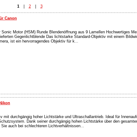
1
|
2
|
3
für Canon
r Sonic Motor (HSM) Runde Blendenöffnung aus 9 Lamellen Hochwertiges Me
ferten Gegenlichtblende Das lichtstarke Standard-Objektiv mit einem Bildwi
a, ist ein hervorragendes Objektiv für k...
Nikon
 mit durchgängig hoher Lichtstärke und Ultraschallantrieb. Ideal für Innena
Schutzsystem. Dank seiner durchgängig hohen Lichtstärke über den gesamte
Sie auch bei schlechteren Lichtverhältnissen...