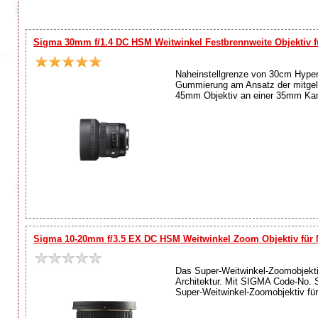
Sigma 30mm f/1.4 DC HSM Weitwinkel Festbrennweite Objektiv 
Naheinstellgrenze von 30cm Hype
Gummierung am Ansatz der mitgelie
45mm Objektiv an einer 35mm Kamer
Sigma 10-20mm f/3.5 EX DC HSM Weitwinkel Zoom Objektiv für 
Das Super-Weitwinkel-Zoomobjektiv
Architektur. Mit SIGMA Code-No. 
Super-Weitwinkel-Zoomobjektiv für 