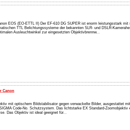
 Canon EOS (EO-ETTL II) Der EF-610 DG SUPER ist enorm leistungsstark mit s
omatischen TTL Belichtungssysteme der bekannten SLR- und DSLR-Kamerahers
timalen Ausleuchtwinkel zur eingesetzten Objektivbrennw...
ür Canon
tiv mit optischem Bildstabilisator gegen verwackelte Bilder, ausgestattet mit 
it SIGMA Code-No. Schutzsystem. Das lichtstarke EX Standard-Zoomobjektiv er
se. Das Objektiv ist ideal geeignet für...