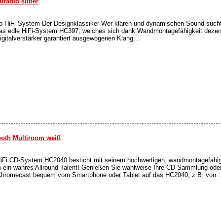
lradio silber
 HiFi System Der Designklassiker Wer klaren und dynamischen Sound sucht,
das edle HiFi-System HC397, welches sich dank Wandmontagefähigkeit dezent
gitalverstärker garantiert ausgewogenen Klang...
oth Multiroom weiß
iFi CD-System HC2040 besticht mit seinem hochwertigen, wandmontagefähi
m ein wahres Allround-Talent! Genießen Sie wahlweise Ihre CD-Sammlung oder
 Chromecast bequem vom Smartphone oder Tablet auf das HC2040, z.B. von ..