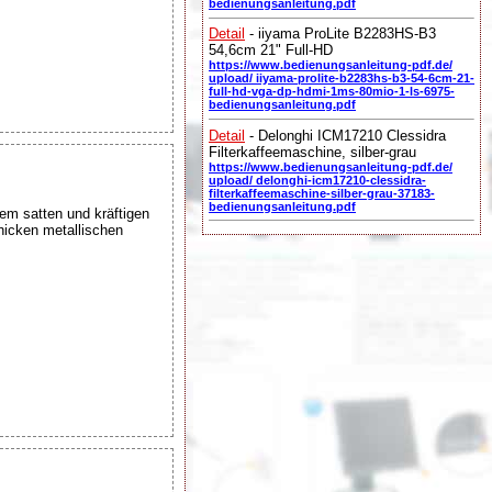
bedienungsanleitung.pdf
Detail
- iiyama ProLite B2283HS-B3
54,6cm 21" Full-HD
https://www.bedienungsanleitung-pdf.de/
upload/ iiyama-prolite-b2283hs-b3-54-6cm-21-
full-hd-vga-dp-hdmi-1ms-80mio-1-ls-6975-
bedienungsanleitung.pdf
Detail
- Delonghi ICM17210 Clessidra
Filterkaffeemaschine, silber-grau
https://www.bedienungsanleitung-pdf.de/
upload/ delonghi-icm17210-clessidra-
filterkaffeemaschine-silber-grau-37183-
bedienungsanleitung.pdf
em satten und kräftigen
hicken metallischen