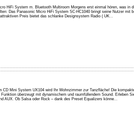
HiFi System m. Bluetooth Multiroom Morgens erst einmal hören, was in der
ten: Das Panasonic Micro HiFi System SC-HC1040 bringt seine Nutzer mit 
ttraktiven Preis bietet das schlanke Designsystem Radio ( UK...
 CD Mini System UX104 wird Ihr Wohnzimmer zur Tanzfläche! Die kompakte
t Funktion überzeugt mit dynamischem und raumfüllendem Sound. Erleben Sie 
und AUX. Ob Salsa oder Rock – dank des Preset Equalizers könne...