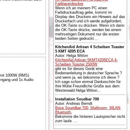
Farblaserdrucker
Wenn ich an meinem PC einen
Farbdruckauftrag gebe, kommt im
Display des Druckers ein Hinweis auf das
Druckerfach und ich werde aufgefordert,
die OK-Taste zu drücken. Wenn ich dann
die OK-Taste drücke, werden bei einem
mehrseitigen Dokument nur die ersten
beiden Seiten gedruckt....
KitchenAid Artisan 4 Scheiben Toaster
5 KMT 4205 ECA
Autor: Helga Witton
KitchenAid Artisan 5KMT4205ECA 4-
Scheiben Toaster 2500W
gibt es für dieses Gerät eine
Bedienanleitung in deutscher Sprache ?
mit 1000W (RMS)
und wenn ja, wo bekomme ich diese ?
Eingang und 1x Audio
Ich sage schon einmal Dankeschön für
ihre Mühe Freundliche Grüße aus dem
Westerwald Helga Witton...
Installation Soudbar 700
Autor: Andreas Berndt
Bose Soundbar 700, Multiroom, WLAN,
Bluetooth,
Bekomme die hinteren Lautsprecher nicht
zum laufe. ...