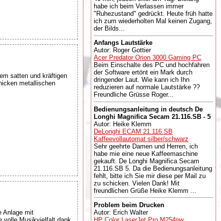
habe ich beim Verlassen immer
"Ruhezustand" gedrückt. Heute früh hatte
ich zum wiederholten Mal keinen Zugang,
der Bilds...
Anfangs Lautstärke
Autor: Roger Gottier
Acer Predator Orion 3000 Gaming PC
Beim Einschalte des PC und hochfahren
der Software ertönt ein Mark durch
em satten und kräftigen
dringender Laut. Wie kann ich Ihn
hicken metallischen
reduzieren auf normale Lautstärke ??
Freundliche Grüsse Roger...
Bedienungsanleitung in deutsch De
Longhi Magnifica Secam 21.116.SB - 5
Autor: Heike Klemm
DeLonghi ECAM 21.116.SB
Kaffeevollautomat silber/schwarz
Sehr geehrte Damen und Herren, ich
habe mie eine neue Kaffeemaschine
gekauft. De Longhi Magnifica Secam
21.116.SB 5. Da die Bedienungsanleitung
fehlt, bitte ich Sie mir diese per Mail zu
zu schicken. Vielen Dank! Mit
freundlichen Grüße Heike Klemm ...
Problem beim Drucken
 Anlage mit
Autor: Erich Walter
volle Musikvielfalt dank
HP Color LaserJet Pro M254nw