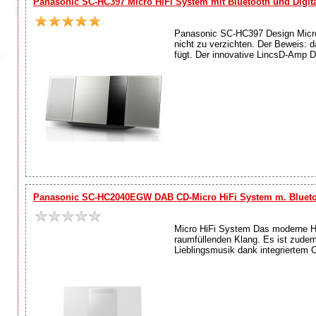
Panasonic SC-HC397 Micro HiFi System mit Bluetooth und Digita
Panasonic SC-HC397 Design Micro
nicht zu verzichten. Der Beweis: 
fügt. Der innovative LincsD-Amp Di
Panasonic SC-HC2040EGW DAB CD-Micro HiFi System m. Blueto
Micro HiFi System Das moderne H
raumfüllenden Klang. Es ist zude
Lieblingsmusik dank integriertem