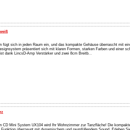
weiß
fügt sich in jeden Raum ein, und das kompakte Gehäuse überrascht mit ein
ignsystem präsentiert sich mit klaren Formen, starken Farben und einer sc
ist dank LincsD-Amp Verstärker und zwei 8cm Breitb...
rz
 CD Mini System UX104 wird Ihr Wohnzimmer zur Tanzfläche! Die kompakte
t Funktion überzeugt mit dynamischem und raumfüllendem Sound. Erleben Sie 