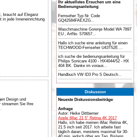
Ihr aktuellstes Ersuchen um eine
Bedienungsanleitung
:
 braucht auf Eleganz
Fernseher Typ Nr. Code
 in jede Inneneinrichtung
GQ42584FAEXZG...
Waschmaschine Gorenje Model WA 7897
EU , ArtNo. 570657...
Hallo ich suche eine anleitung für einen
TECHWOOD-Fernseher U43T52E....
ich suche die bedienungsanleitung für
Philips Sonicare 4100 - HX4044/52 - HX
404 BK. Danke im voraus...
Handbuch VW ID3 Pro S Deutsch...
Diskussion
gen Design und
Neueste Diskussionsbeiträge
:
 streamen Sie Ihre
.
Anfrage
Autor: Heike Dittberner
Apple iMac 21,5" Retina 4K 2017
Hallo, ich habe meinen iMac Retina 4K,
21.5 inch seit 2017. Ich arbeite fast
täglich daran, meistens maximal für 30-
40 min, jedoch öfter am Tag. Bislang