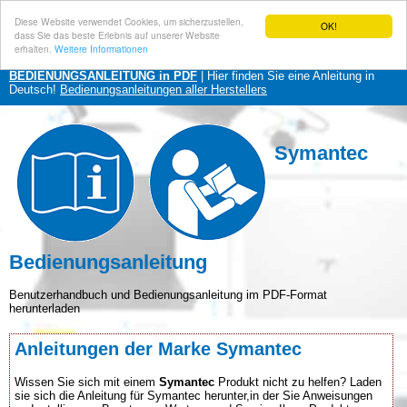
Diese Website verwendet Cookies, um sicherzustellen,
OK!
dass Sie das beste Erlebnis auf unserer Website
erhalten.
Weitere Informationen
BEDIENUNGSANLEITUNG in PDF
| Hier finden Sie eine Anleitung in
Deutsch!
Bedienungsanleitungen aller Herstellers
Symantec
Bedienungsanleitung
Benutzerhandbuch und Bedienungsanleitung im PDF-Format
herunterladen
Anleitungen der Marke Symantec
Wissen Sie sich mit einem
Symantec
Produkt nicht zu helfen? Laden
sie sich die Anleitung für Symantec herunter,in der Sie Anweisungen