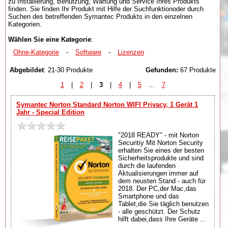
zu Installierung, Benutzung, Wartung und Service Ihres Produkts
finden. Sie finden Ihr Produkt mit Hilfe der Suchfunktionoder durch
Suchen des betreffenden Symantec Produkts in den einzelnen
Kategorien.
Wählen Sie eine Kategorie
:
Ohne-Kategorie
-
Software
-
Lizenzen
Abgebildet
: 21-30 Produkte
Gefunden:
67 Produkte
1
|
2
|
3
|
4
|
5
...
7
Symantec Norton Standard Norton WIFI Privacy, 1 Gerät 1
Jahr - Special Edition
"2018 READY" - mit Norton
Securitiy Mit Norton Security
erhalten Sie eines der besten
Sicherheitsprodukte und sind
durch die laufenden
Aktualisierungen immer auf
dem neusten Stand - auch für
2018. Der PC,der Mac,das
Smartphone und das
Tablet,die Sie täglich benutzen
- alle geschützt. Der Schutz
hilft dabei,dass Ihre Geräte ...