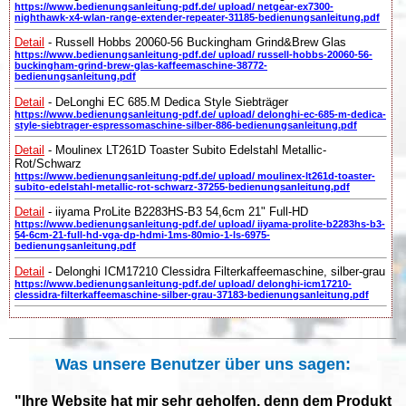
https://www.bedienungsanleitung-pdf.de/ upload/ netgear-ex7300-
nighthawk-x4-wlan-range-extender-repeater-31185-bedienungsanleitung.pdf
Detail
- Russell Hobbs 20060-56 Buckingham Grind&Brew Glas
https://www.bedienungsanleitung-pdf.de/ upload/ russell-hobbs-20060-56-
buckingham-grind-brew-glas-kaffeemaschine-38772-
bedienungsanleitung.pdf
Detail
- DeLonghi EC 685.M Dedica Style Siebträger
https://www.bedienungsanleitung-pdf.de/ upload/ delonghi-ec-685-m-dedica-
style-siebtrager-espressomaschine-silber-886-bedienungsanleitung.pdf
Detail
- Moulinex LT261D Toaster Subito Edelstahl Metallic-
Rot/Schwarz
https://www.bedienungsanleitung-pdf.de/ upload/ moulinex-lt261d-toaster-
subito-edelstahl-metallic-rot-schwarz-37255-bedienungsanleitung.pdf
Detail
- iiyama ProLite B2283HS-B3 54,6cm 21" Full-HD
https://www.bedienungsanleitung-pdf.de/ upload/ iiyama-prolite-b2283hs-b3-
54-6cm-21-full-hd-vga-dp-hdmi-1ms-80mio-1-ls-6975-
bedienungsanleitung.pdf
Detail
- Delonghi ICM17210 Clessidra Filterkaffeemaschine, silber-grau
https://www.bedienungsanleitung-pdf.de/ upload/ delonghi-icm17210-
clessidra-filterkaffeemaschine-silber-grau-37183-bedienungsanleitung.pdf
Was unsere Benutzer über uns sagen:
"Ihre Website hat mir sehr geholfen, denn dem Produkt