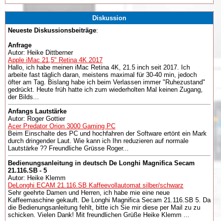
Diskussion
Neueste Diskussionsbeiträge
:
Anfrage
Autor: Heike Dittberner
Apple iMac 21,5" Retina 4K 2017
Hallo, ich habe meinen iMac Retina 4K, 21.5 inch seit 2017. Ich
arbeite fast täglich daran, meistens maximal für 30-40 min, jedoch
öfter am Tag. Bislang habe ich beim Verlassen immer "Ruhezustand"
gedrückt. Heute früh hatte ich zum wiederholten Mal keinen Zugang,
der Bilds...
Anfangs Lautstärke
Autor: Roger Gottier
Acer Predator Orion 3000 Gaming PC
Beim Einschalte des PC und hochfahren der Software ertönt ein Mark
durch dringender Laut. Wie kann ich Ihn reduzieren auf normale
Lautstärke ?? Freundliche Grüsse Roger...
Bedienungsanleitung in deutsch De Longhi Magnifica Secam
21.116.SB - 5
Autor: Heike Klemm
DeLonghi ECAM 21.116.SB Kaffeevollautomat silber/schwarz
Sehr geehrte Damen und Herren, ich habe mie eine neue
Kaffeemaschine gekauft. De Longhi Magnifica Secam 21.116.SB 5. Da
die Bedienungsanleitung fehlt, bitte ich Sie mir diese per Mail zu zu
schicken. Vielen Dank! Mit freundlichen Grüße Heike Klemm ...