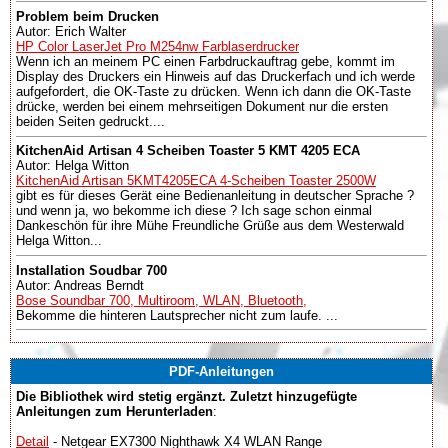
Problem beim Drucken
Autor: Erich Walter
HP Color LaserJet Pro M254nw Farblaserdrucker
Wenn ich an meinem PC einen Farbdruckauftrag gebe, kommt im
Display des Druckers ein Hinweis auf das Druckerfach und ich werde
aufgefordert, die OK-Taste zu drücken. Wenn ich dann die OK-Taste
drücke, werden bei einem mehrseitigen Dokument nur die ersten
beiden Seiten gedruckt....
KitchenAid Artisan 4 Scheiben Toaster 5 KMT 4205 ECA
Autor: Helga Witton
KitchenAid Artisan 5KMT4205ECA 4-Scheiben Toaster 2500W
gibt es für dieses Gerät eine Bedienanleitung in deutscher Sprache ?
und wenn ja, wo bekomme ich diese ? Ich sage schon einmal
Dankeschön für ihre Mühe Freundliche Grüße aus dem Westerwald
Helga Witton...
Installation Soudbar 700
Autor: Andreas Berndt
Bose Soundbar 700, Multiroom, WLAN, Bluetooth,
Bekomme die hinteren Lautsprecher nicht zum laufe. ...
PDF-Anleitungen
Die Bibliothek wird stetig ergänzt. Zuletzt hinzugefügte
Anleitungen zum Herunterladen
:
Detail
- Netgear EX7300 Nighthawk X4 WLAN Range