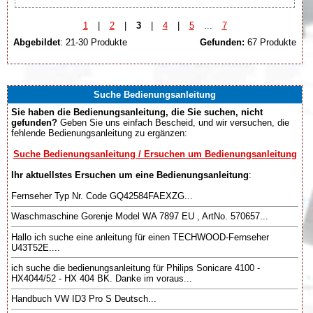
1
|
2
|
3
|
4
|
5
...
7
Abgebildet
: 21-30 Produkte
Gefunden:
67 Produkte
Suche Bedienungsanleitung
Sie haben die Bedienungsanleitung, die Sie suchen, nicht
gefunden?
Geben Sie uns einfach Bescheid, und wir versuchen, die
fehlende Bedienungsanleitung zu ergänzen:
Suche Bedienungsanleitung / Ersuchen um Bedienungsanleitung
Ihr aktuellstes Ersuchen um eine Bedienungsanleitung
:
Fernseher Typ Nr. Code GQ42584FAEXZG...
Waschmaschine Gorenje Model WA 7897 EU , ArtNo. 570657...
Hallo ich suche eine anleitung für einen TECHWOOD-Fernseher
U43T52E....
ich suche die bedienungsanleitung für Philips Sonicare 4100 -
HX4044/52 - HX 404 BK. Danke im voraus...
Handbuch VW ID3 Pro S Deutsch...