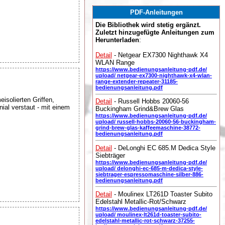
PDF-Anleitungen
Die Bibliothek wird stetig ergänzt.
Zuletzt hinzugefügte Anleitungen zum
Herunterladen
:
Detail
- Netgear EX7300 Nighthawk X4
WLAN Range
https://www.bedienungsanleitung-pdf.de/
upload/ netgear-ex7300-nighthawk-x4-wlan-
range-extender-repeater-31185-
bedienungsanleitung.pdf
isolierten Griffen,
Detail
- Russell Hobbs 20060-56
nial verstaut - mit einem
Buckingham Grind&Brew Glas
https://www.bedienungsanleitung-pdf.de/
upload/ russell-hobbs-20060-56-buckingham-
grind-brew-glas-kaffeemaschine-38772-
bedienungsanleitung.pdf
Detail
- DeLonghi EC 685.M Dedica Style
Siebträger
https://www.bedienungsanleitung-pdf.de/
upload/ delonghi-ec-685-m-dedica-style-
siebtrager-espressomaschine-silber-886-
bedienungsanleitung.pdf
Detail
- Moulinex LT261D Toaster Subito
Edelstahl Metallic-Rot/Schwarz
https://www.bedienungsanleitung-pdf.de/
upload/ moulinex-lt261d-toaster-subito-
edelstahl-metallic-rot-schwarz-37255-