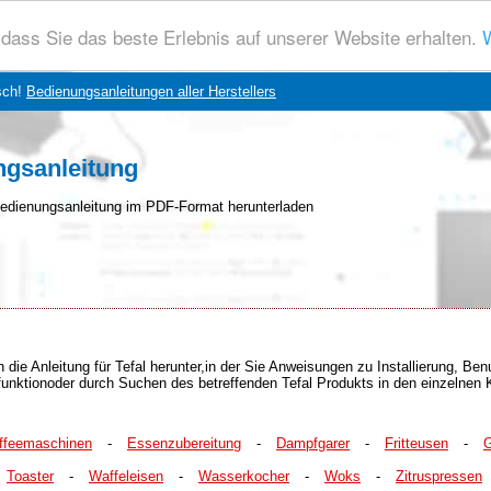
dass Sie das beste Erlebnis auf unserer Website erhalten.
W
sch!
Bedienungsanleitungen aller Herstellers
ngsanleitung
edienungsanleitung im PDF-Format herunterladen
 die Anleitung für Tefal herunter,in der Sie Anweisungen zu Installierung, B
hfunktionoder durch Suchen des betreffenden Tefal Produkts in den einzelnen 
ffeemaschinen
-
Essenzubereitung
-
Dampfgarer
-
Fritteusen
-
G
Toaster
-
Waffeleisen
-
Wasserkocher
-
Woks
-
Zitruspressen