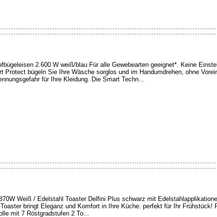
bügeleisen 2.600 W weiß/blau Für alle Gewebearten geeignet*. Keine Einstell
t Protect bügeln Sie Ihre Wäsche sorglos und im Handumdrehen, ohne Vorein
nungsgefahr für Ihre Kleidung. Die Smart Techn...
870W Weiß / Edelstahl Toaster Delfini Plus schwarz mit Edelstahlapplikatione
Toaster bringt Eleganz und Komfort in Ihre Küche: perfekt für Ihr Frühstück!
lle mit 7 Röstgradstufen 2 To...