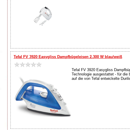
Tefal FV 3920 Easygliss Dampfbügeleisen 2.300 W blau/weiß
Tefal FV 3920 Easygliss Dampfbüg
Technologie ausgestattet - für die
auf die von Tefal entwickelte Duril