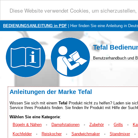
Diese Website verwendet Cookies, um sicherzustellen, 
BEDIENUNGSANLEITUNG in PDF
| Hier finden Sie eine Anleitung in Deut
Tefal Bedienu
Benutzerhandbuch und B
Anleitungen der Marke Tefal
Wissen Sie sich mit einem
Tefal
Produkt nicht zu helfen? Laden sie sich
Service Ihres Produkts finden. Sie finden Ihr Produkt mit Hilfe der Suc
Wählen Sie eine Kategorie
:
Bügeln & Nähen
-
Dampfstationen
-
Zubehör
-
Grills
-
Ka
Kochfelder
-
Reiskocher
-
Sandwichmaker
-
Standmixer
-