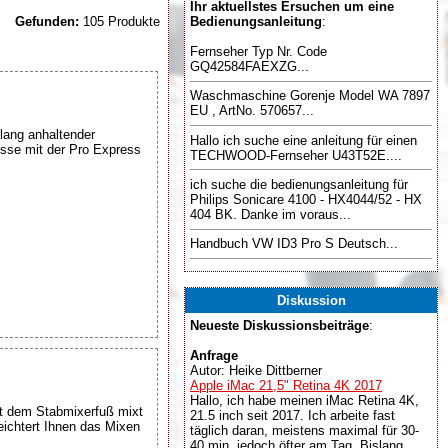
Ihr aktuellstes Ersuchen um eine
Gefunden:
105 Produkte
Bedienungsanleitung
:
Fernseher Typ Nr. Code
GQ42584FAEXZG...
Waschmaschine Gorenje Model WA 7897
EU , ArtNo. 570657...
lang anhaltender
Hallo ich suche eine anleitung für einen
isse mit der Pro Express
TECHWOOD-Fernseher U43T52E....
ich suche die bedienungsanleitung für
Philips Sonicare 4100 - HX4044/52 - HX
404 BK. Danke im voraus...
Handbuch VW ID3 Pro S Deutsch...
Diskussion
Neueste Diskussionsbeiträge
:
Anfrage
Autor: Heike Dittberner
Apple iMac 21,5" Retina 4K 2017
Hallo, ich habe meinen iMac Retina 4K,
t dem Stabmixerfuß mixt
21.5 inch seit 2017. Ich arbeite fast
ichtert Ihnen das Mixen
täglich daran, meistens maximal für 30-
40 min, jedoch öfter am Tag. Bislang