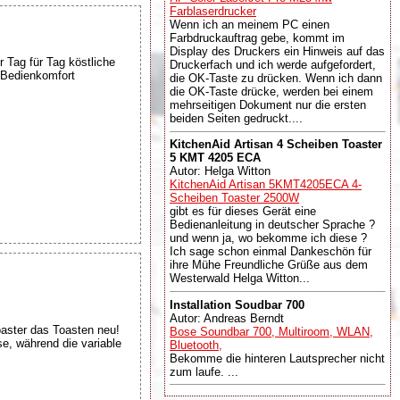
Farblaserdrucker
Wenn ich an meinem PC einen
Farbdruckauftrag gebe, kommt im
Display des Druckers ein Hinweis auf das
 Tag für Tag köstliche
Druckerfach und ich werde aufgefordert,
 Bedienkomfort
die OK-Taste zu drücken. Wenn ich dann
die OK-Taste drücke, werden bei einem
mehrseitigen Dokument nur die ersten
beiden Seiten gedruckt....
KitchenAid Artisan 4 Scheiben Toaster
5 KMT 4205 ECA
Autor: Helga Witton
KitchenAid Artisan 5KMT4205ECA 4-
Scheiben Toaster 2500W
gibt es für dieses Gerät eine
Bedienanleitung in deutscher Sprache ?
und wenn ja, wo bekomme ich diese ?
Ich sage schon einmal Dankeschön für
ihre Mühe Freundliche Grüße aus dem
Westerwald Helga Witton...
Installation Soudbar 700
Autor: Andreas Berndt
aster das Toasten neu!
Bose Soundbar 700, Multiroom, WLAN,
se, während die variable
Bluetooth,
Bekomme die hinteren Lautsprecher nicht
zum laufe. ...