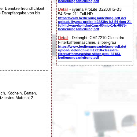
bedienungsanleitung.pdf
r Benutzerfreundlichkeit
Detail
- iiyama ProLite B2283HS-B3
ble Dampfabgabe von bis
54,6cm 21" Full-HD
https://www.bedienungsanleitung-pdf.de/
upload/ iiyama-prolite-b2283hs-b3-54-6cm-21-
full-hd-vga-dp-hdmi-1ms-80mio-1-ls-6975-
bedienungsanleitung.pdf
Detail
- Delonghi ICM17210 Clessidra
Filterkaffeemaschine, silber-grau
https://www.bedienungsanleitung-pdf.de/
upload/ delonghi-icm17210-clessidra-
filterkaffeemaschine-silber-grau-37183-
bedienungsanleitung.pdf
lch, Köcheln, Braten,
tzfestes Material 2