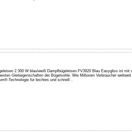
eleisen 2.300 W blau/weiß Dampfbügeleisen FV3920 Blau Easygliss ist mit u
 besten Gleiteigenschaften der Bügelsohle. Wie Millionen Verbraucher weltwei
ium®-Technologie für leichtes und schnell...