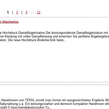
1
|
2
|
3
...
11
n blau/weiss
e Hochdruck-Dampfbügelstation Die leistungsstärkste Dampfbügelstation mit 
hre Kleidung mit voller Dampfleistung und erreichen Sie perfekte Bügelergebn
ion. Die neue Hochdruck-Boilertechnik biete...
 Handmixern von TEFAL erzielt man immer ein ausgezeichnetes Ergebnis Mi
Babynahrung u.a. Ein leistungsstarker und dennoch kompakter Handmixer erle
stahl 5 Geschwindigkeitsstufen Tu...