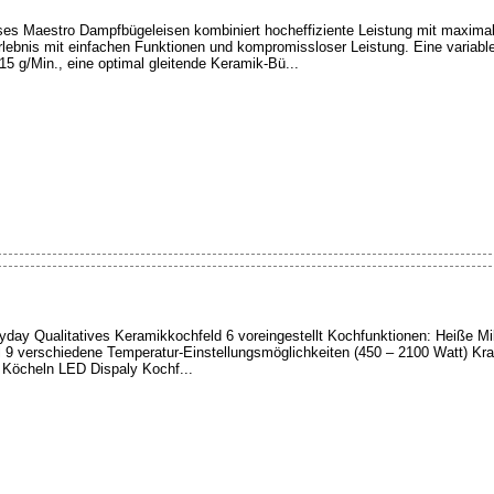
es Maestro Dampfbügeleisen kombiniert hocheffiziente Leistung mit maximale
lerlebnis mit einfachen Funktionen und kompromissloser Leistung. Eine varia
5 g/Min., eine optimal gleitende Keramik-Bü...
ryday Qualitatives Keramikkochfeld 6 voreingestellt Kochfunktionen: Heiße Mi
l 9 verschiedene Temperatur-Einstellungsmöglichkeiten (450 – 2100 Watt) Kra
 Köcheln LED Dispaly Kochf...