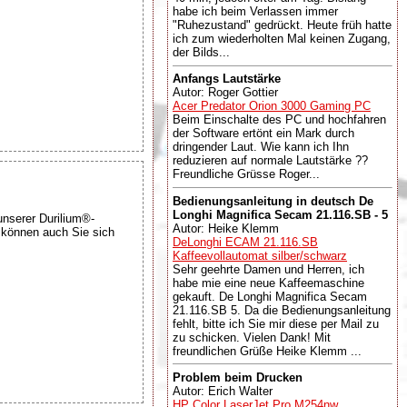
habe ich beim Verlassen immer
"Ruhezustand" gedrückt. Heute früh hatte
ich zum wiederholten Mal keinen Zugang,
der Bilds...
Anfangs Lautstärke
Autor: Roger Gottier
Acer Predator Orion 3000 Gaming PC
Beim Einschalte des PC und hochfahren
der Software ertönt ein Mark durch
dringender Laut. Wie kann ich Ihn
reduzieren auf normale Lautstärke ??
Freundliche Grüsse Roger...
Bedienungsanleitung in deutsch De
Longhi Magnifica Secam 21.116.SB - 5
nserer Durilium®-
Autor: Heike Klemm
t können auch Sie sich
DeLonghi ECAM 21.116.SB
Kaffeevollautomat silber/schwarz
Sehr geehrte Damen und Herren, ich
habe mie eine neue Kaffeemaschine
gekauft. De Longhi Magnifica Secam
21.116.SB 5. Da die Bedienungsanleitung
fehlt, bitte ich Sie mir diese per Mail zu
zu schicken. Vielen Dank! Mit
freundlichen Grüße Heike Klemm ...
Problem beim Drucken
Autor: Erich Walter
HP Color LaserJet Pro M254nw