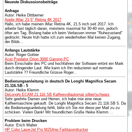
Neueste Diskussionsbeiträge
:
Anfrage
Autor: Heike Dittberner
Apple iMac 21,5" Retina 4K 2017
Hallo, ich habe meinen iMac Retina 4K, 21.5 inch seit 2017. Ich
arbeite fast täglich daran, meistens maximal für 30-40 min, jedoch
öfter am Tag. Bislang habe ich beim Verlassen immer "Ruhezustand"
gedrückt. Heute früh hatte ich zum wiederholten Mal keinen Zugang,
der Bilds...
Anfangs Lautstärke
Autor: Roger Gottier
Acer Predator Orion 3000 Gaming PC
Beim Einschalte des PC und hochfahren der Software ertönt ein Mark
durch dringender Laut. Wie kann ich Ihn reduzieren auf normale
Lautstärke ?? Freundliche Grüsse Roger...
Bedienungsanleitung in deutsch De Longhi Magnifica Secam
21.116.SB - 5
Autor: Heike Klemm
DeLonghi ECAM 21.116.SB Kaffeevollautomat silber/schwarz
Sehr geehrte Damen und Herren, ich habe mie eine neue
Kaffeemaschine gekauft. De Longhi Magnifica Secam 21.116.SB 5. Da
die Bedienungsanleitung fehlt, bitte ich Sie mir diese per Mail zu zu
schicken. Vielen Dank! Mit freundlichen Grüße Heike Klemm ...
Problem beim Drucken
Autor: Erich Walter
HP Color LaserJet Pro M254nw Farblaserdrucker