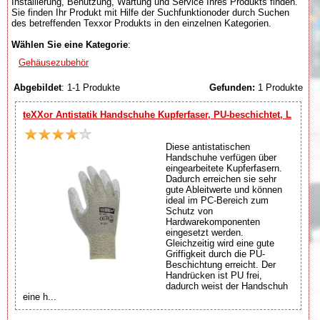
Installierung, Benutzung, Wartung und Service Ihres Produkts finden.
Sie finden Ihr Produkt mit Hilfe der Suchfunktionoder durch Suchen
des betreffenden Texxor Produkts in den einzelnen Kategorien.
Wählen Sie eine Kategorie
:
Gehäusezubehör
Abgebildet
: 1-1 Produkte
Gefunden:
1 Produkte
teXXor Antistatik Handschuhe Kupferfaser, PU-beschichtet, L
Diese antistatischen
Handschuhe verfügen über
eingearbeitete Kupferfasern.
Dadurch erreichen sie sehr
gute Ableitwerte und können
ideal im PC-Bereich zum
Schutz von
Hardwarekomponenten
eingesetzt werden.
Gleichzeitig wird eine gute
Griffigkeit durch die PU-
Beschichtung erreicht. Der
Handrücken ist PU frei,
dadurch weist der Handschuh
eine h...