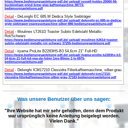
https://www.bedienungsanleitung-pdf.de/ upload/ russell-hobbs-20060-56-
buckingham-grind-brew-glas-kaffeemaschine-38772-
bedienungsanleitung.pdf
Detail
- DeLonghi EC 685.M Dedica Style Siebträger
https://www.bedienungsanleitung-pdf.de/ upload/ delonghi-ec-685-m-dedica-
style-siebtrager-espressomaschine-silber-886-bedienungsanleitung.pdf
Detail
- Moulinex LT261D Toaster Subito Edelstahl Metallic-
Rot/Schwarz
https://www.bedienungsanleitung-pdf.de/ upload/ moulinex-lt261d-toaster-
subito-edelstahl-metallic-rot-schwarz-37255-bedienungsanleitung.pdf
Detail
- iiyama ProLite B2283HS-B3 54,6cm 21" Full-HD
https://www.bedienungsanleitung-pdf.de/ upload/ iiyama-prolite-b2283hs-b3-
54-6cm-21-full-hd-vga-dp-hdmi-1ms-80mio-1-ls-6975-
bedienungsanleitung.pdf
Detail
- Delonghi ICM17210 Clessidra Filterkaffeemaschine, silber-grau
https://www.bedienungsanleitung-pdf.de/ upload/ delonghi-icm17210-
clessidra-filterkaffeemaschine-silber-grau-37183-bedienungsanleitung.pdf
Was unsere Benutzer über uns sagen:
"Ihre Website hat mir sehr geholfen, denn dem Produkt
war ursprünglich keine Anleitung beigelegt worden.
Vielen Dank."