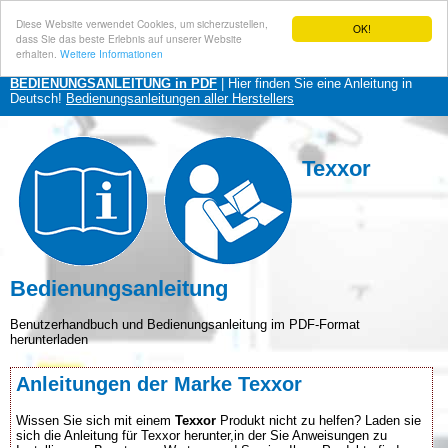
Diese Website verwendet Cookies, um sicherzustellen,
OK!
dass Sie das beste Erlebnis auf unserer Website
erhalten.
Weitere Informationen
BEDIENUNGSANLEITUNG in PDF
| Hier finden Sie eine Anleitung in
Deutsch!
Bedienungsanleitungen aller Herstellers
Texxor
Bedienungsanleitung
Benutzerhandbuch und Bedienungsanleitung im PDF-Format
herunterladen
Anleitungen der Marke Texxor
Wissen Sie sich mit einem
Texxor
Produkt nicht zu helfen? Laden sie
sich die Anleitung für Texxor herunter,in der Sie Anweisungen zu