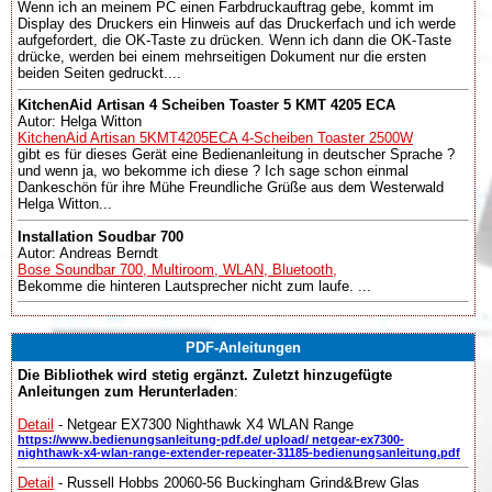
Wenn ich an meinem PC einen Farbdruckauftrag gebe, kommt im
Display des Druckers ein Hinweis auf das Druckerfach und ich werde
aufgefordert, die OK-Taste zu drücken. Wenn ich dann die OK-Taste
drücke, werden bei einem mehrseitigen Dokument nur die ersten
beiden Seiten gedruckt....
KitchenAid Artisan 4 Scheiben Toaster 5 KMT 4205 ECA
Autor: Helga Witton
KitchenAid Artisan 5KMT4205ECA 4-Scheiben Toaster 2500W
gibt es für dieses Gerät eine Bedienanleitung in deutscher Sprache ?
und wenn ja, wo bekomme ich diese ? Ich sage schon einmal
Dankeschön für ihre Mühe Freundliche Grüße aus dem Westerwald
Helga Witton...
Installation Soudbar 700
Autor: Andreas Berndt
Bose Soundbar 700, Multiroom, WLAN, Bluetooth,
Bekomme die hinteren Lautsprecher nicht zum laufe. ...
PDF-Anleitungen
Die Bibliothek wird stetig ergänzt. Zuletzt hinzugefügte
Anleitungen zum Herunterladen
:
Detail
- Netgear EX7300 Nighthawk X4 WLAN Range
https://www.bedienungsanleitung-pdf.de/ upload/ netgear-ex7300-
nighthawk-x4-wlan-range-extender-repeater-31185-bedienungsanleitung.pdf
Detail
- Russell Hobbs 20060-56 Buckingham Grind&Brew Glas