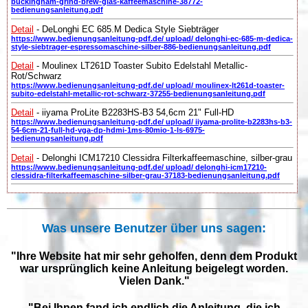
buckingham-grind-brew-glas-kaffeemaschine-38772-
bedienungsanleitung.pdf
Detail
- DeLonghi EC 685.M Dedica Style Siebträger
https://www.bedienungsanleitung-pdf.de/ upload/ delonghi-ec-685-m-dedica-
style-siebtrager-espressomaschine-silber-886-bedienungsanleitung.pdf
Detail
- Moulinex LT261D Toaster Subito Edelstahl Metallic-
Rot/Schwarz
https://www.bedienungsanleitung-pdf.de/ upload/ moulinex-lt261d-toaster-
subito-edelstahl-metallic-rot-schwarz-37255-bedienungsanleitung.pdf
Detail
- iiyama ProLite B2283HS-B3 54,6cm 21" Full-HD
https://www.bedienungsanleitung-pdf.de/ upload/ iiyama-prolite-b2283hs-b3-
54-6cm-21-full-hd-vga-dp-hdmi-1ms-80mio-1-ls-6975-
bedienungsanleitung.pdf
Detail
- Delonghi ICM17210 Clessidra Filterkaffeemaschine, silber-grau
https://www.bedienungsanleitung-pdf.de/ upload/ delonghi-icm17210-
clessidra-filterkaffeemaschine-silber-grau-37183-bedienungsanleitung.pdf
Was unsere Benutzer über uns sagen:
"Ihre Website hat mir sehr geholfen, denn dem Produkt
war ursprünglich keine Anleitung beigelegt worden.
Vielen Dank."
"Bei Ihnen fand ich endlich die Anleitung, die ich