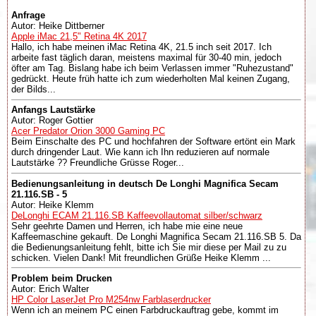
Anfrage
Autor: Heike Dittberner
Apple iMac 21,5" Retina 4K 2017
Hallo, ich habe meinen iMac Retina 4K, 21.5 inch seit 2017. Ich
arbeite fast täglich daran, meistens maximal für 30-40 min, jedoch
öfter am Tag. Bislang habe ich beim Verlassen immer "Ruhezustand"
gedrückt. Heute früh hatte ich zum wiederholten Mal keinen Zugang,
der Bilds...
Anfangs Lautstärke
Autor: Roger Gottier
Acer Predator Orion 3000 Gaming PC
Beim Einschalte des PC und hochfahren der Software ertönt ein Mark
durch dringender Laut. Wie kann ich Ihn reduzieren auf normale
Lautstärke ?? Freundliche Grüsse Roger...
Bedienungsanleitung in deutsch De Longhi Magnifica Secam
21.116.SB - 5
Autor: Heike Klemm
DeLonghi ECAM 21.116.SB Kaffeevollautomat silber/schwarz
Sehr geehrte Damen und Herren, ich habe mie eine neue
Kaffeemaschine gekauft. De Longhi Magnifica Secam 21.116.SB 5. Da
die Bedienungsanleitung fehlt, bitte ich Sie mir diese per Mail zu zu
schicken. Vielen Dank! Mit freundlichen Grüße Heike Klemm ...
Problem beim Drucken
Autor: Erich Walter
HP Color LaserJet Pro M254nw Farblaserdrucker
Wenn ich an meinem PC einen Farbdruckauftrag gebe, kommt im