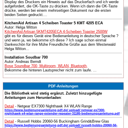
Display des Druckers ein Hinweis auf das Druckerfach und ich werde
aufgefordert, die OK-Taste zu drücken. Wenn ich dann die OK-Taste
drücke, werden bei einem mehrseitigen Dokument nur die ersten
beiden Seiten gedruckt....
KitchenAid Artisan 4 Scheiben Toaster 5 KMT 4205 ECA
Autor: Helga Witton
KitchenAid Artisan 5KMT4205ECA 4-Scheiben Toaster 2500W
gibt es für dieses Gerät eine Bedienanleitung in deutscher Sprache ?
und wenn ja, wo bekomme ich diese ? Ich sage schon einmal
Dankeschön für ihre Mühe Freundliche Grüße aus dem Westerwald
Helga Witton...
Installation Soudbar 700
Autor: Andreas Berndt
Bose Soundbar 700, Multiroom, WLAN, Bluetooth,
Bekomme die hinteren Lautsprecher nicht zum laufe. ...
PDF-Anleitungen
Die Bibliothek wird stetig ergänzt. Zuletzt hinzugefügte
Anleitungen zum Herunterladen
:
Detail
- Netgear EX7300 Nighthawk X4 WLAN Range
https://www.bedienungsanleitung-pdf.de/ upload/ netgear-ex7300-
nighthawk-x4-wlan-range-extender-repeater-31185-bedienungsanleitung.pdf
Detail
- Russell Hobbs 20060-56 Buckingham Grind&Brew Glas
https://www.bedienungsanleitung-pdf.de/ upload/ russell-hobbs-20060-56-