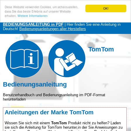
Diese Website verwendet Cookies, um sicherzustellen,
OK!
dass Sie das beste Erlebnis auf unserer Website
erhalten.
Weitere Informationen
BEDIENUNGSANLEITUNG in PDF
| Hier finden Sie eine Anleitung in
Deutsch!
Bedienungsanleitungen aller Herstellers
TomTom
Bedienungsanleitung
Benutzerhandbuch und Bedienungsanleitung im PDF-Format
herunterladen
Anleitungen der Marke TomTom
Wissen Sie sich mit einem
TomTom
Produkt nicht zu helfen? Laden
sie sich die Anleitung für TomTom herunter,in der Sie Anweisungen zu