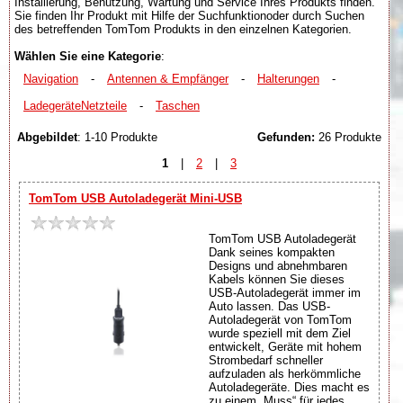
Installierung, Benutzung, Wartung und Service Ihres Produkts finden.
Sie finden Ihr Produkt mit Hilfe der Suchfunktionoder durch Suchen
des betreffenden TomTom Produkts in den einzelnen Kategorien.
Wählen Sie eine Kategorie
:
Navigation
-
Antennen & Empfänger
-
Halterungen
-
LadegeräteNetzteile
-
Taschen
Abgebildet
: 1-10 Produkte
Gefunden:
26 Produkte
1
|
2
|
3
TomTom USB Autoladegerät Mini-USB
TomTom USB Autoladegerät
Dank seines kompakten
Designs und abnehmbaren
Kabels können Sie dieses
USB-Autoladegerät immer im
Auto lassen. Das USB-
Autoladegerät von TomTom
wurde speziell mit dem Ziel
entwickelt, Geräte mit hohem
Strombedarf schneller
aufzuladen als herkömmliche
Autoladegeräte. Dies macht es
zu einem „Muss“ für jedes ...