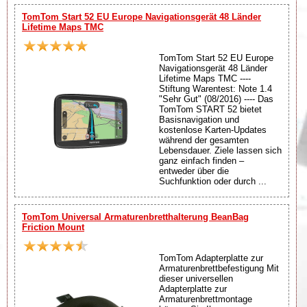
TomTom Start 52 EU Europe Navigationsgerät 48 Länder
Lifetime Maps TMC
TomTom Start 52 EU Europe
Navigationsgerät 48 Länder
Lifetime Maps TMC ----
Stiftung Warentest: Note 1.4
"Sehr Gut" (08/2016) ---- Das
TomTom START 52 bietet
Basisnavigation und
kostenlose Karten-Updates
während der gesamten
Lebensdauer. Ziele lassen sich
ganz einfach finden –
entweder über die
Suchfunktion oder durch ...
TomTom Universal Armaturenbretthalterung BeanBag
Friction Mount
TomTom Adapterplatte zur
Armaturenbrettbefestigung Mit
dieser universellen
Adapterplatte zur
Armaturenbrettmontage