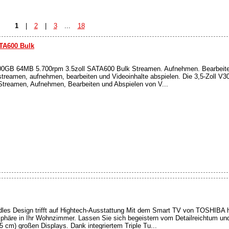
1
|
2
|
3
...
18
TA600 Bulk
B 64MB 5.700rpm 3.5zoll SATA600 Bulk Streamen. Aufnehmen. Bearbeiten
treamen, aufnehmen, bearbeiten und Videoinhalte abspielen. Die 3,5-Zoll V
 Streamen, Aufnehmen, Bearbeiten und Abspielen von V...
dles Design trifft auf Hightech-Ausstattung Mit dem Smart TV von TOSHIBA h
häre in Ihr Wohnzimmer. Lassen Sie sich begeistern vom Detailreichtum un
5 cm) großen Displays. Dank integriertem Triple Tu...