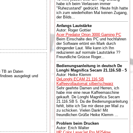
habe ich beim Verlassen immer
"Ruhezustand" gedrückt. Heute früh hatte
ich zum wiederholten Mal keinen Zugang,
der Bilds...
Anfangs Lautstärke
Autor: Roger Gottier
Acer Predator Orion 3000 Gaming PC
Beim Einschalte des PC und hochfahren
der Software ertönt ein Mark durch
dringender Laut. Wie kann ich Ihn
reduzieren auf normale Lautstärke ??
Freundliche Grüsse Roger...
Bedienungsanleitung in deutsch De
Longhi Magnifica Secam 21.116.SB - 5
3 TB an Daten
Autor: Heike Klemm
 Windows ausgelegt und
DeLonghi ECAM 21.116.SB
Kaffeevollautomat silber/schwarz
Sehr geehrte Damen und Herren, ich
habe mie eine neue Kaffeemaschine
gekauft. De Longhi Magnifica Secam
21.116.SB 5. Da die Bedienungsanleitung
fehlt, bitte ich Sie mir diese per Mail zu
zu schicken. Vielen Dank! Mit
freundlichen Grüße Heike Klemm ...
Problem beim Drucken
Autor: Erich Walter
HP Color LaserJet Pro M254nw