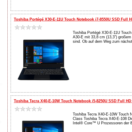
Toshiba Portégé X30-E-11U Touch Notebook i7-8550U SSD Full 
Toshiba Portégé X30-E-11U Touch
A30-E mit 33,8 cm (13,3”) großem 
sind. Ob auf dem Weg zum nächste
Toshiba Tecra X40-E-10W Touch Notebook i5-8250U SSD Full H
Toshiba Tecra X40-E-10W Touch N
Class Toshiba Tecra X40-E-108 Die
Intel® Core™ U Prozessoren der 8.