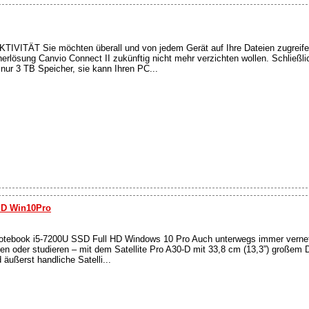
IVITÄT Sie möchten überall und von jedem Gerät auf Ihre Dateien zugreif
herlösung Canvio Connect II zukünftig nicht mehr verzichten wollen. Schließlic
 nur 3 TB Speicher, sie kann Ihren PC...
SSD Win10Pro
Notebook i5-7200U SSD Full HD Windows 10 Pro Auch unterwegs immer vernetz
en oder studieren – mit dem Satellite Pro A30-D mit 33,8 cm (13,3”) großem D
 äußerst handliche Satelli...