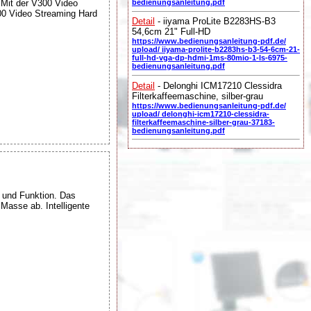
Mit der V300 Video
bedienungsanleitung.pdf
300 Video Streaming Hard
Detail
- iiyama ProLite B2283HS-B3
54,6cm 21" Full-HD
https://www.bedienungsanleitung-pdf.de/
upload/ iiyama-prolite-b2283hs-b3-54-6cm-21-
full-hd-vga-dp-hdmi-1ms-80mio-1-ls-6975-
bedienungsanleitung.pdf
Detail
- Delonghi ICM17210 Clessidra
Filterkaffeemaschine, silber-grau
https://www.bedienungsanleitung-pdf.de/
upload/ delonghi-icm17210-clessidra-
filterkaffeemaschine-silber-grau-37183-
bedienungsanleitung.pdf
 und Funktion. Das
Masse ab. Intelligente