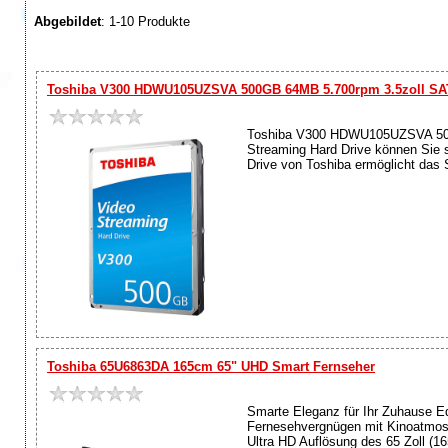
Abgebildet
: 1-10 Produkte
Toshiba V300 HDWU105UZSVA 500GB 64MB 5.700rpm 3.5zoll SA
Toshiba V300 HDWU105UZSVA 500G
Streaming Hard Drive können Sie s
Drive von Toshiba ermöglicht das
Toshiba 65U6863DA 165cm 65" UHD Smart Fernseher
Smarte Eleganz für Ihr Zuhause E
Fernesehvergnügen mit Kinoatmosp
Ultra HD Auflösung des 65 Zoll (16