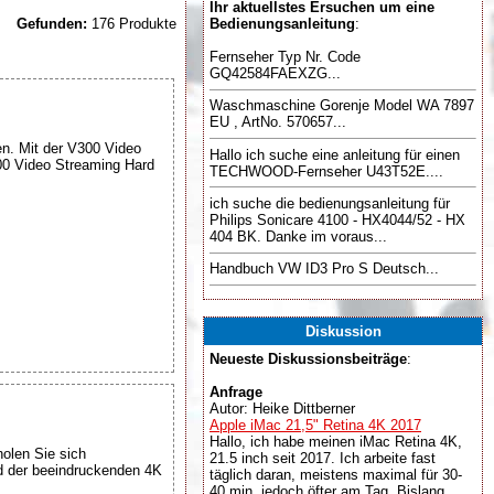
Ihr aktuellstes Ersuchen um eine
Gefunden:
176 Produkte
Bedienungsanleitung
:
Fernseher Typ Nr. Code
GQ42584FAEXZG...
Waschmaschine Gorenje Model WA 7897
EU , ArtNo. 570657...
. Mit der V300 Video
Hallo ich suche eine anleitung für einen
300 Video Streaming Hard
TECHWOOD-Fernseher U43T52E....
ich suche die bedienungsanleitung für
Philips Sonicare 4100 - HX4044/52 - HX
404 BK. Danke im voraus...
Handbuch VW ID3 Pro S Deutsch...
Diskussion
Neueste Diskussionsbeiträge
:
Anfrage
Autor: Heike Dittberner
Apple iMac 21,5" Retina 4K 2017
Hallo, ich habe meinen iMac Retina 4K,
olen Sie sich
21.5 inch seit 2017. Ich arbeite fast
d der beeindruckenden 4K
täglich daran, meistens maximal für 30-
40 min, jedoch öfter am Tag. Bislang