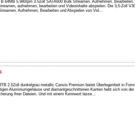
64MB 5.940rpm 3.5zoll SATA600 Bulk Streamen. Aufnehmen. Bearbeiten. 
treamen, aufnehmen, bearbeiten und Videoinhalte abspielen. Die 3,5-Zoll V
Streamen, Aufnehmen, Bearbeiten und Abspielen von Vid...
c
B 2.5Zoll dunkelgrau metallic Canvio Premium bietet Überlegenheit in Form
tigen Aluminiumgehäuse und diamantgeschnittenen Kanten hebt sich von der 
icherung Ihrer Dateien. Und mit einem Kennwort lasse...