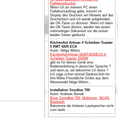
Farblaserdrucker
Wenn ich an meinem PC einen
Farbdruckauftrag gebe, kommt im
Display des Druckers ein Hinweis auf das
Druckerfach und ich werde aufgefordert,
die OK-Taste zu drücken. Wenn ich dann
die OK-Taste drücke, werden bei einem
mehrseitigen Dokument nur die ersten
beiden Seiten gedruckt....
KitchenAid Artisan 4 Scheiben Toaster
5 KMT 4205 ECA
Autor: Helga Witton
KitchenAid Artisan 5KMT4205ECA 4-
Scheiben Toaster 2500W
gibt es für dieses Gerät eine
Bedienanleitung in deutscher Sprache ?
und wenn ja, wo bekomme ich diese ?
Ich sage schon einmal Dankeschön für
ihre Mühe Freundliche Grüße aus dem
Westerwald Helga Witton...
Installation Soudbar 700
Autor: Andreas Berndt
Bose Soundbar 700, Multiroom, WLAN,
Bluetooth,
Bekomme die hinteren Lautsprecher nicht
zum laufe. ...