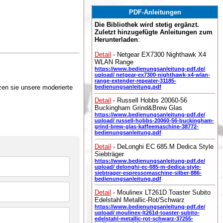
PDF-Anleitungen
Die Bibliothek wird stetig ergänzt.
Zuletzt hinzugefügte Anleitungen zum
Herunterladen
:
Detail
- Netgear EX7300 Nighthawk X4
WLAN Range
https://www.bedienungsanleitung-pdf.de/
upload/ netgear-ex7300-nighthawk-x4-wlan-
range-extender-repeater-31185-
zen sie unsere moderierte
bedienungsanleitung.pdf
Detail
- Russell Hobbs 20060-56
Buckingham Grind&Brew Glas
https://www.bedienungsanleitung-pdf.de/
upload/ russell-hobbs-20060-56-buckingham-
grind-brew-glas-kaffeemaschine-38772-
bedienungsanleitung.pdf
Detail
- DeLonghi EC 685.M Dedica Style
Siebträger
https://www.bedienungsanleitung-pdf.de/
upload/ delonghi-ec-685-m-dedica-style-
siebtrager-espressomaschine-silber-886-
bedienungsanleitung.pdf
Detail
- Moulinex LT261D Toaster Subito
Edelstahl Metallic-Rot/Schwarz
https://www.bedienungsanleitung-pdf.de/
upload/ moulinex-lt261d-toaster-subito-
edelstahl-metallic-rot-schwarz-37255-