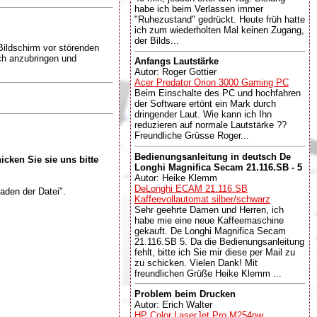
habe ich beim Verlassen immer
"Ruhezustand" gedrückt. Heute früh hatte
ich zum wiederholten Mal keinen Zugang,
der Bilds...
Bildschirm vor störenden
ach anzubringen und
Anfangs Lautstärke
Autor: Roger Gottier
Acer Predator Orion 3000 Gaming PC
Beim Einschalte des PC und hochfahren
der Software ertönt ein Mark durch
dringender Laut. Wie kann ich Ihn
reduzieren auf normale Lautstärke ??
Freundliche Grüsse Roger...
Bedienungsanleitung in deutsch De
icken Sie sie uns bitte
Longhi Magnifica Secam 21.116.SB - 5
Autor: Heike Klemm
DeLonghi ECAM 21.116.SB
aden der Datei".
Kaffeevollautomat silber/schwarz
Sehr geehrte Damen und Herren, ich
habe mie eine neue Kaffeemaschine
gekauft. De Longhi Magnifica Secam
21.116.SB 5. Da die Bedienungsanleitung
fehlt, bitte ich Sie mir diese per Mail zu
zu schicken. Vielen Dank! Mit
freundlichen Grüße Heike Klemm ...
Problem beim Drucken
Autor: Erich Walter
HP Color LaserJet Pro M254nw