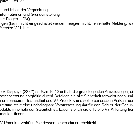
orie: Filter V7
 und Inhalt der Verpackung
nformationen und Grundeinstellung
llte Fragen – FAQ
gen (kann nicht eingeschaltet werden, reagiert nicht, fehlerhafte Meldung, was
 Service V7 Filter
ok Displays (22.0") 55,9cm 16:10 enthält die grundlegenden Anweisungen, die
nbetriebsetzung sorgfältig durch! Befolgen sie alle Sicherheitsanweisungen u
en untrennbaren Bestandteil des V7 Produkts und sollte bei dessen Verkauf 
eitung stellt eine unabdingbare Voraussetzung dar für den Schutz der Gesun
kts innerhalb der Garantiefrist. Laden sie ich die offizielle V7-Anleitung heru
rodukts finden.
 Produkts verkürzt Sie dessen Lebensdauer erheblich!