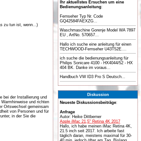
Ihr aktuellstes Ersuchen um eine
Bedienungsanleitung
:
Fernseher Typ Nr. Code
GQ42584FAEXZG...
 zu tun ist, wenn...)
Waschmaschine Gorenje Model WA 7897
EU , ArtNo. 570657...
Hallo ich suche eine anleitung für einen
TECHWOOD-Fernseher U43T52E....
ich suche die bedienungsanleitung für
Philips Sonicare 4100 - HX4044/52 - HX
404 BK. Danke im voraus...
Handbuch VW ID3 Pro S Deutsch...
Diskussion
 bei der Installierung und
nd Warmhinweise und richten
Neueste Diskussionsbeiträge
:
oder Ortswechsel gemeinsam
dheit von Personen und für
Anfrage
nter, in der Sie die
Autor: Heike Dittberner
Apple iMac 21,5" Retina 4K 2017
Hallo, ich habe meinen iMac Retina 4K,
21.5 inch seit 2017. Ich arbeite fast
täglich daran, meistens maximal für 30-
40 min, jedoch öfter am Tag. Bislang