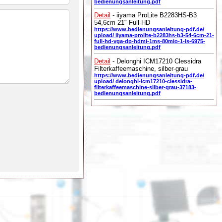
bedienungsanleitung.pdf
Detail
- iiyama ProLite B2283HS-B3
54,6cm 21" Full-HD
https://www.bedienungsanleitung-pdf.de/
upload/ iiyama-prolite-b2283hs-b3-54-6cm-21-
full-hd-vga-dp-hdmi-1ms-80mio-1-ls-6975-
bedienungsanleitung.pdf
Detail
- Delonghi ICM17210 Clessidra
Filterkaffeemaschine, silber-grau
https://www.bedienungsanleitung-pdf.de/
upload/ delonghi-icm17210-clessidra-
filterkaffeemaschine-silber-grau-37183-
bedienungsanleitung.pdf