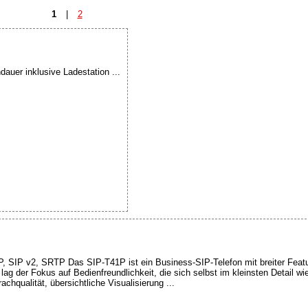
1
|
2
auer inklusive Ladestation ...
, SIP v2, SRTP Das SIP-T41P ist ein Business-SIP-Telefon mit breiter Featur
ag der Fokus auf Bedienfreundlichkeit, die sich selbst im kleinsten Detail w
chqualität, übersichtliche Visualisierung ...