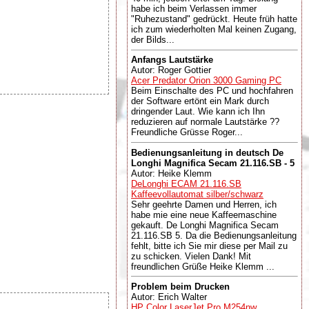
habe ich beim Verlassen immer
"Ruhezustand" gedrückt. Heute früh hatte
ich zum wiederholten Mal keinen Zugang,
der Bilds...
Anfangs Lautstärke
Autor: Roger Gottier
Acer Predator Orion 3000 Gaming PC
Beim Einschalte des PC und hochfahren
der Software ertönt ein Mark durch
dringender Laut. Wie kann ich Ihn
reduzieren auf normale Lautstärke ??
Freundliche Grüsse Roger...
Bedienungsanleitung in deutsch De
Longhi Magnifica Secam 21.116.SB - 5
Autor: Heike Klemm
DeLonghi ECAM 21.116.SB
Kaffeevollautomat silber/schwarz
Sehr geehrte Damen und Herren, ich
habe mie eine neue Kaffeemaschine
gekauft. De Longhi Magnifica Secam
21.116.SB 5. Da die Bedienungsanleitung
fehlt, bitte ich Sie mir diese per Mail zu
zu schicken. Vielen Dank! Mit
freundlichen Grüße Heike Klemm ...
Problem beim Drucken
Autor: Erich Walter
HP Color LaserJet Pro M254nw