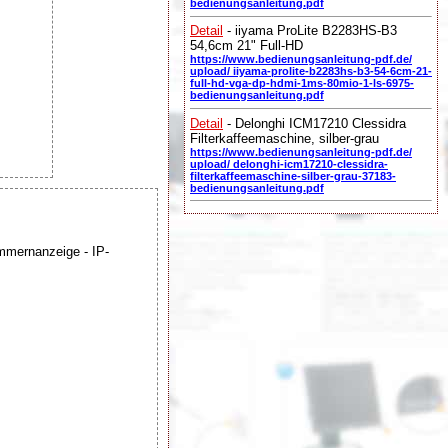
bedienungsanleitung.pdf
Detail
- iiyama ProLite B2283HS-B3
54,6cm 21" Full-HD
https://www.bedienungsanleitung-pdf.de/
upload/ iiyama-prolite-b2283hs-b3-54-6cm-21-
full-hd-vga-dp-hdmi-1ms-80mio-1-ls-6975-
bedienungsanleitung.pdf
Detail
- Delonghi ICM17210 Clessidra
Filterkaffeemaschine, silber-grau
https://www.bedienungsanleitung-pdf.de/
upload/ delonghi-icm17210-clessidra-
filterkaffeemaschine-silber-grau-37183-
bedienungsanleitung.pdf
mmernanzeige - IP-