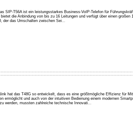
as SIP-T56A ist ein leistungsstarkes Business-VoIP-Telefon für Führungskräft
bietet die Anbindung von bis zu 16 Leitungen und verfügt über einen großen 
0, der das Umschalten zwischen Sei...
link hat das T48G so entwickelt, dass es eine größtmögliche Effizienz für Mita
n ermöglicht und auch von der intuitiven Bedienung einem modernen Smartph
u werden, mussten zahlreiche technische Innovati...