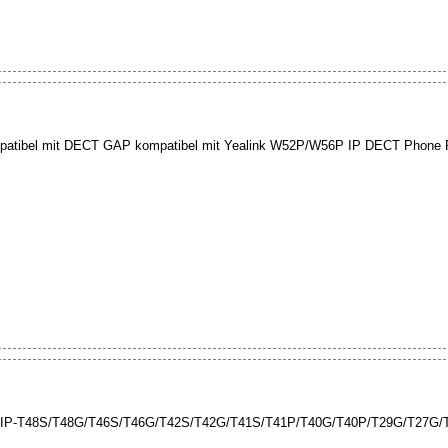
atibel mit DECT GAP kompatibel mit Yealink W52P/W56P IP DECT Phone Pl
ink SIP-T48S/T48G/T46S/T46G/T42S/T42G/T41S/T41P/T40G/T40P/T29G/T27G/T