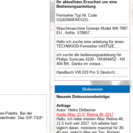
Ihr aktuellstes Ersuchen um eine
Bedienungsanleitung
:
Fernseher Typ Nr. Code
GQ42584FAEXZG...
Waschmaschine Gorenje Model WA 7897
EU , ArtNo. 570657...
Hallo ich suche eine anleitung für einen
TECHWOOD-Fernseher U43T52E....
ich suche die bedienungsanleitung für
Philips Sonicare 4100 - HX4044/52 - HX
404 BK. Danke im voraus...
Handbuch VW ID3 Pro S Deutsch...
Diskussion
Neueste Diskussionsbeiträge
:
Anfrage
Autor: Heike Dittberner
e-Palette. Bei der
Apple iMac 21,5" Retina 4K 2017
iederfindet. Das SIP-T41P
Hallo, ich habe meinen iMac Retina 4K,
21.5 inch seit 2017. Ich arbeite fast
täglich daran, meistens maximal für 30-
40 min, jedoch öfter am Tag. Bislang