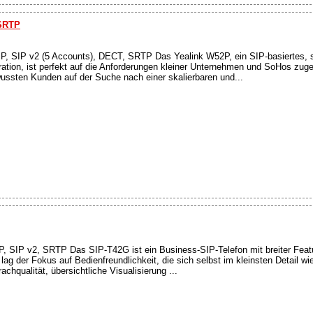
 SRTP
P, SIP v2 (5 Accounts), DECT, SRTP Das Yealink W52P, ein SIP-basiertes, 
tion, ist perfekt auf die Anforderungen kleiner Unternehmen und SoHos zuge
wussten Kunden auf der Suche nach einer skalierbaren und...
, SIP v2, SRTP Das SIP-T42G ist ein Business-SIP-Telefon mit breiter Featu
ag der Fokus auf Bedienfreundlichkeit, die sich selbst im kleinsten Detail w
chqualität, übersichtliche Visualisierung ...