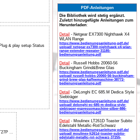
PDF-Anleitungen
Die Bibliothek wird stetig ergänzt.
Zuletzt hinzugefügte Anleitungen zum
Herunterladen
:
Detail
- Netgear EX7300 Nighthawk X4
WLAN Range
https://www.bedienungsanleitung-pdf.de/
ug & play setup Status
upload/ netgear-ex7300-nighthawk-x4-wlan-
range-extender-repeater-31185-
bedienungsanleitung.pdf
Detail
- Russell Hobbs 20060-56
Buckingham Grind&Brew Glas
https://www.bedienungsanleitung-pdf.de/
upload/ russell-hobbs-20060-56-buckingham-
grind-brew-glas-kaffeemaschine-38772-
bedienungsanleitung.pdf
Detail
- DeLonghi EC 685.M Dedica Style
Siebträger
https://www.bedienungsanleitung-pdf.de/
upload/ delonghi-ec-685-m-dedica-style-
siebtrager-espressomaschine-silber-886-
bedienungsanleitung.pdf
Detail
- Moulinex LT261D Toaster Subito
Edelstahl Metallic-Rot/Schwarz
https://www.bedienungsanleitung-pdf.de/
27P ...
upload/ moulinex-lt261d-toaster-subito-
edelstahl-metallic-rot-schwarz-37255-