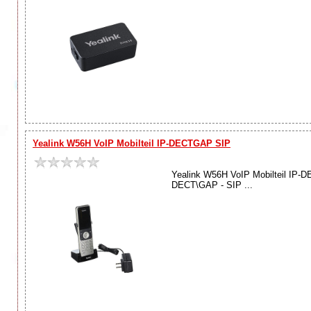
Yealink W56H VoIP Mobilteil IP-DECTGAP SIP
Yealink W56H VoIP Mobilteil IP-
DECT\GAP - SIP ...