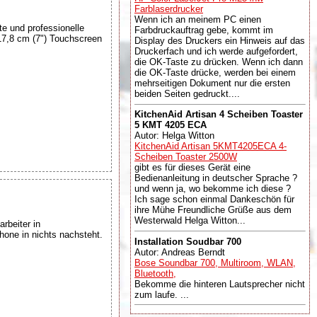
Farblaserdrucker
Wenn ich an meinem PC einen
e und professionelle
Farbdruckauftrag gebe, kommt im
17,8 cm (7") Touchscreen
Display des Druckers ein Hinweis auf das
Druckerfach und ich werde aufgefordert,
die OK-Taste zu drücken. Wenn ich dann
die OK-Taste drücke, werden bei einem
mehrseitigen Dokument nur die ersten
beiden Seiten gedruckt....
KitchenAid Artisan 4 Scheiben Toaster
5 KMT 4205 ECA
Autor: Helga Witton
KitchenAid Artisan 5KMT4205ECA 4-
Scheiben Toaster 2500W
gibt es für dieses Gerät eine
Bedienanleitung in deutscher Sprache ?
und wenn ja, wo bekomme ich diese ?
Ich sage schon einmal Dankeschön für
ihre Mühe Freundliche Grüße aus dem
Westerwald Helga Witton...
rbeiter in
one in nichts nachsteht.
Installation Soudbar 700
Autor: Andreas Berndt
Bose Soundbar 700, Multiroom, WLAN,
Bluetooth,
Bekomme die hinteren Lautsprecher nicht
zum laufe. ...