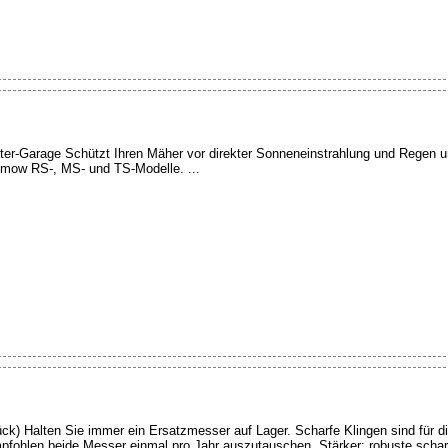
arage Schützt Ihren Mäher vor direkter Sonneneinstrahlung und Regen und
omow RS-, MS- und TS-Modelle. ...
 Halten Sie immer ein Ersatzmesser auf Lager. Scharfe Klingen sind für di
empfohlen beide Messer einmal pro Jahr auszutauschen. Stärker: robuste scha