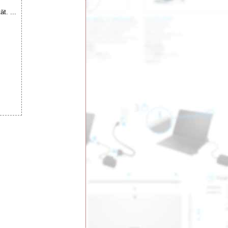
t. ...