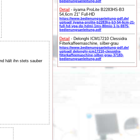
bedienungsanleitung.pdf
Detail
- iiyama ProLite B2283HS-B3
54,6cm 21" Full-HD
https://www.bedienungsanleitung-pdf.de/
upload/ iiyama-prolite-b2283hs-b3-54-6cm-21-
full-hd-vga-dp-hdmi-1ms-80mio-1-ls-6975-
bedienungsanleitung.pdf
Detail
- Delonghi ICM17210 Clessidra
Filterkaffeemaschine, silber-grau
https://www.bedienungsanleitung-pdf.de/
upload/ delonghi-icm17210-clessidra-
filterkaffeemaschine-silber-grau-37183-
bedienungsanleitung.pdf
 hält ihn stets sauber