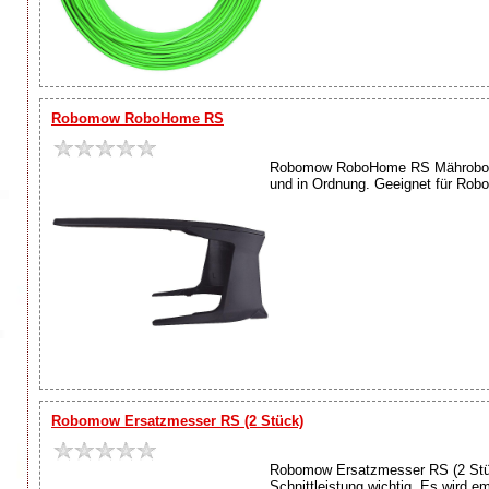
Robomow RoboHome RS
Robomow RoboHome RS Mähroboter-G
und in Ordnung. Geeignet für Rob
Robomow Ersatzmesser RS (2 Stück)
Robomow Ersatzmesser RS (2 Stück)
Schnittleistung wichtig. Es wird 