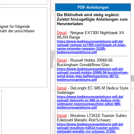
PDF-Anleitungen
Die Bibliothek wird stetig ergänzt.
Zuletzt hinzugefügte Anleitungen zum
Herunterladen
:
gnet für folgende
raht die unsichtbare
Detail
- Netgear EX7300 Nighthawk X4
WLAN Range
https://www.bedienungsanleitung-pdf.de/
upload/ netgear-ex7300-nighthawk-x4-wlan-
range-extender-repeater-31185-
bedienungsanleitung.pdf
Detail
- Russell Hobbs 20060-56
Buckingham Grind&Brew Glas
https://www.bedienungsanleitung-pdf.de/
upload/ russell-hobbs-20060-56-buckingham-
grind-brew-glas-kaffeemaschine-38772-
bedienungsanleitung.pdf
Detail
- DeLonghi EC 685.M Dedica Style
Siebträger
https://www.bedienungsanleitung-pdf.de/
upload/ delonghi-ec-685-m-dedica-style-
siebtrager-espressomaschine-silber-886-
bedienungsanleitung.pdf
Detail
- Moulinex LT261D Toaster Subito
Edelstahl Metallic-Rot/Schwarz
https://www.bedienungsanleitung-pdf.de/
upload/ moulinex-lt261d-toaster-subito-
edelstahl-metallic-rot-schwarz-37255-