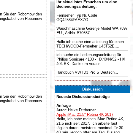
Ihr aktuellstes Ersuchen um eine
Bedienungsanleitung
:
sen Sie den Robomow den
Fernseher Typ Nr. Code
nzungskabel von Robomow
GQ42584FAEXZG...
Waschmaschine Gorenje Model WA 7897
EU , ArtNo. 570657...
Hallo ich suche eine anleitung für einen
TECHWOOD-Fernseher U43T52E....
ich suche die bedienungsanleitung für
Philips Sonicare 4100 - HX4044/52 - HX
404 BK. Danke im voraus...
Handbuch VW ID3 Pro S Deutsch...
Diskussion
sen Sie den Robomow den
Neueste Diskussionsbeiträge
:
nzungskabel von Robomow
Anfrage
Autor: Heike Dittberner
Apple iMac 21,5" Retina 4K 2017
Hallo, ich habe meinen iMac Retina 4K,
21.5 inch seit 2017. Ich arbeite fast
täglich daran, meistens maximal für 30-
40 min, jedoch öfter am Tag. Bislang