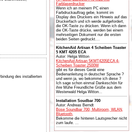
Farblaserdrucker
Wenn ich an meinem PC einen
Farbdruckauftrag gebe, kommt im
Display des Druckers ein Hinweis auf das
Druckerfach und ich werde aufgefordert,
die OK-Taste zu drücken. Wenn ich dann
die OK-Taste drücke, werden bei einem
mehrseitigen Dokument nur die ersten
beiden Seiten gedruckt....
KitchenAid Artisan 4 Scheiben Toaster
5 KMT 4205 ECA
Autor: Helga Witton
KitchenAid Artisan 5KMT4205ECA 4-
Scheiben Toaster 2500W
gibt es für dieses Gerät eine
Bedienanleitung in deutscher Sprache ?
ndung des installierten
und wenn ja, wo bekomme ich diese ?
Ich sage schon einmal Dankeschön für
ihre Mühe Freundliche Grüße aus dem
Westerwald Helga Witton...
Installation Soudbar 700
Autor: Andreas Berndt
Bose Soundbar 700, Multiroom, WLAN,
Bluetooth,
Bekomme die hinteren Lautsprecher nicht
zum laufe. ...