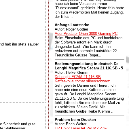
habe ich beim Verlassen immer
"Ruhezustand" gedrückt. Heute früh hatte
ich zum wiederholten Mal keinen Zugang,
der Bilds...
Anfangs Lautstärke
Autor: Roger Gottier
Acer Predator Orion 3000 Gaming PC
Beim Einschalte des PC und hochfahren
der Software ertönt ein Mark durch
 hält ihn stets sauber
dringender Laut. Wie kann ich Ihn
reduzieren auf normale Lautstärke ??
Freundliche Grüsse Roger...
Bedienungsanleitung in deutsch De
Longhi Magnifica Secam 21.116.SB - 5
Autor: Heike Klemm
DeLonghi ECAM 21.116.SB
Kaffeevollautomat silber/schwarz
Sehr geehrte Damen und Herren, ich
habe mie eine neue Kaffeemaschine
gekauft. De Longhi Magnifica Secam
21.116.SB 5. Da die Bedienungsanleitung
fehlt, bitte ich Sie mir diese per Mail zu
zu schicken. Vielen Dank! Mit
freundlichen Grüße Heike Klemm ...
Problem beim Drucken
e Sicherheit und gute
Autor: Erich Walter
rfe Stahlmesser,
HP Color LaserJet Pro M254nw