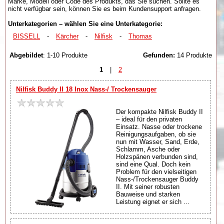
Marke, Modell oder Code des Produkts, das Sie suchen. Sollte es
nicht verfügbar sein, können Sie es beim Kundensupport anfragen.
Unterkategorien – wählen Sie eine Unterkategorie:
BISSELL
-
Kärcher
-
Nilfisk
-
Thomas
Abgebildet
: 1-10 Produkte
Gefunden:
14 Produkte
1
|
2
Nilfisk Buddy II 18 Inox Nass-/ Trockensauger
Der kompakte Nilfisk Buddy II
– ideal für den privaten
Einsatz. Nasse oder trockene
Reinigungsaufgaben, ob sie
nun mit Wasser, Sand, Erde,
Schlamm, Asche oder
Holzspänen verbunden sind,
sind eine Qual. Doch kein
Problem für den vielseitigen
Nass-/Trockensauger Buddy
II. Mit seiner robusten
Bauweise und starken
Leistung eignet er sich ...