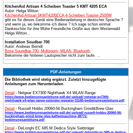
KitchenAid Artisan 4 Scheiben Toaster 5 KMT 4205 ECA
Autor: Helga Witton
KitchenAid Artisan 5KMT4205ECA 4-Scheiben Toaster 2500W
gibt es für dieses Gerät eine Bedienanleitung in deutscher Sprache ?
und wenn ja, wo bekomme ich diese ? Ich sage schon einmal
Dankeschön für ihre Mühe Freundliche Grüße aus dem Westerwald
Helga Witton...
Installation Soudbar 700
Autor: Andreas Berndt
Bose Soundbar 700, Multiroom, WLAN, Bluetooth,
Bekomme die hinteren Lautsprecher nicht zum laufe. ...
PDF-Anleitungen
Die Bibliothek wird stetig ergänzt. Zuletzt hinzugefügte
Anleitungen zum Herunterladen
:
Detail
- Netgear EX7300 Nighthawk X4 WLAN Range
https://www.bedienungsanleitung-pdf.de/ upload/ netgear-ex7300-
nighthawk-x4-wlan-range-extender-repeater-31185-bedienungsanleitung.pdf
Detail
- Russell Hobbs 20060-56 Buckingham Grind&Brew Glas
https://www.bedienungsanleitung-pdf.de/ upload/ russell-hobbs-20060-56-
buckingham-grind-brew-glas-kaffeemaschine-38772-
bedienungsanleitung.pdf
Detail
- DeLonghi EC 685.M Dedica Style Siebträger
https://www.bedienungsanleitung-pdf.de/ upload/ delonghi-ec-685-m-dedica-