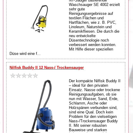
NT-Sauger basierende
Waschsauger SE 4002 erzielt
sehr gute
Reinigungsergebnisse auf
textilen Flächen und
Hartflächen, wie z. B. PVC,
Linoleum, Naturstein und
Keramikfliesen. Die durch die
neu entwickelte
Düsentechnologie noch
verbessert werden konnten.
Mit Hilfe dieser speziellen
Düse wird eine f...
Nilfisk Buddy II 12 Nass-/ Trockensauger
Der kompakte Nilfisk Buddy II
– ideal für den privaten
Einsatz. Nasse oder trockene
Reinigungsaufgaben, ob sie
nun mit Wasser, Sand, Erde,
Schlamm, Asche oder
Holzspänen verbunden sind,
sind eine Qual. Doch kein
Problem für den vielseitigen
Nass-/Trockensauger Buddy
II. Mit seiner robusten
Bauweise und starken