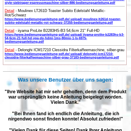
style-siebtrager-espressomaschine-silber-886-bedienungsanleitung.pdf
Detail
- Moulinex LT261D Toaster Subito Edelstahl Metallic-
Rot/Schwarz
https://www.bedienungsanleitung-pdf.de/ upload/ moulinex-lt261d-toaster-
subito-edelstahl-metallic-rot-schwarz-37255-bedienungsanleitung.pdf
Detail
- iiyama ProLite B2283HS-B3 54,6cm 21" Full-HD
https://www.bedienungsanleitung-pdf.de/ upload/ iiyama-prolite-b2283hs-b3-
54-6cm-21-full-hd-vga-dp-hdmi-1ms-80mio-1-ls-6975-
bedienungsanleitung.pdf
Detail
- Delonghi ICM17210 Clessidra Filterkaffeemaschine, silber-grau
https://www.bedienungsanleitung-pdf.de/ upload/ delonghi-icm17210-
clessidra-filterkaffeemaschine-silber-grau-37183-bedienungsanleitung.pdf
Was unsere Benutzer über uns sagen:
"Ihre Website hat mir sehr geholfen, denn dem Produkt
war ursprünglich keine Anleitung beigelegt worden.
Vielen Dank."
"Bei Ihnen fand ich endlich die Anleitung, die ich
nirgendwo sonst finden konnte! Absolut zufrieden!"
"Vielen Dank für diese Seiten! Dank Ihrer Anleitung