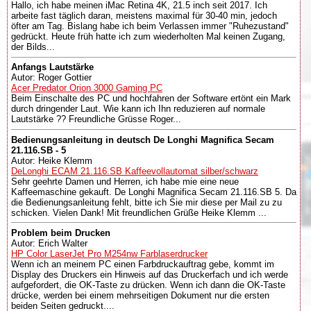
Hallo, ich habe meinen iMac Retina 4K, 21.5 inch seit 2017. Ich
arbeite fast täglich daran, meistens maximal für 30-40 min, jedoch
öfter am Tag. Bislang habe ich beim Verlassen immer "Ruhezustand"
gedrückt. Heute früh hatte ich zum wiederholten Mal keinen Zugang,
der Bilds...
Anfangs Lautstärke
Autor: Roger Gottier
Acer Predator Orion 3000 Gaming PC
Beim Einschalte des PC und hochfahren der Software ertönt ein Mark
durch dringender Laut. Wie kann ich Ihn reduzieren auf normale
Lautstärke ?? Freundliche Grüsse Roger...
Bedienungsanleitung in deutsch De Longhi Magnifica Secam
21.116.SB - 5
Autor: Heike Klemm
DeLonghi ECAM 21.116.SB Kaffeevollautomat silber/schwarz
Sehr geehrte Damen und Herren, ich habe mie eine neue
Kaffeemaschine gekauft. De Longhi Magnifica Secam 21.116.SB 5. Da
die Bedienungsanleitung fehlt, bitte ich Sie mir diese per Mail zu zu
schicken. Vielen Dank! Mit freundlichen Grüße Heike Klemm ...
Problem beim Drucken
Autor: Erich Walter
HP Color LaserJet Pro M254nw Farblaserdrucker
Wenn ich an meinem PC einen Farbdruckauftrag gebe, kommt im
Display des Druckers ein Hinweis auf das Druckerfach und ich werde
aufgefordert, die OK-Taste zu drücken. Wenn ich dann die OK-Taste
drücke, werden bei einem mehrseitigen Dokument nur die ersten
beiden Seiten gedruckt....