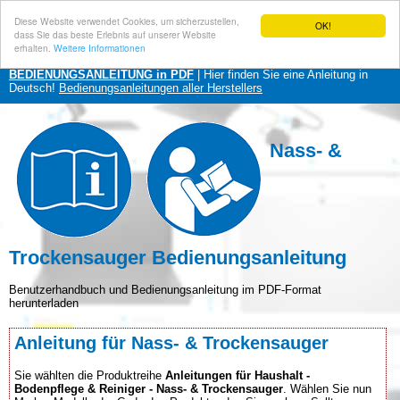
Diese Website verwendet Cookies, um sicherzustellen,
OK!
dass Sie das beste Erlebnis auf unserer Website
erhalten.
Weitere Informationen
BEDIENUNGSANLEITUNG in PDF
| Hier finden Sie eine Anleitung in
Deutsch!
Bedienungsanleitungen aller Herstellers
Nass- &
Trockensauger Bedienungsanleitung
Benutzerhandbuch und Bedienungsanleitung im PDF-Format
herunterladen
Anleitung für Nass- & Trockensauger
Sie wählten die Produktreihe
Anleitungen für Haushalt -
Bodenpflege & Reiniger - Nass- & Trockensauger
. Wählen Sie nun