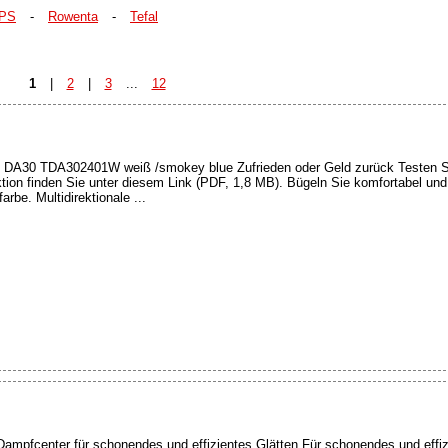
IPS
-
Rowenta
-
Tefal
1
|
2
|
3
...
12
 DA30 TDA302401W weiß /smokey blue Zufrieden oder Geld zurück Testen S
tion finden Sie unter diesem Link (PDF, 1,8 MB). Bügeln Sie komfortabel und fa
arbe. Multidirektionale ...
pfcenter für schonendes und effizientes Glätten Für schonendes und effizi