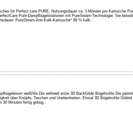
uschen für Perfect care PURE, Nutzungsdauer ca. 3 Monate pro Kartusche Pu
PerfectCare Pure-Dampfbügelstationen mit PureSteam-Technologie. Sie besei
ensdauer. PureSteam-Anti-Kalk-Kartusche* 99 % kalk...
fbügeleisen weiß/lila Die weltweit erste 3D BackGlide Bügelsohle Die patent
higkeit über Knöpfe, Taschen und Unebenheiten. Eloxal 3D Bügelsohle Glättet 
n 30 Minuten fertig gebüg...