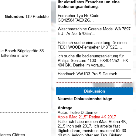
Ihr aktuellstes Ersuchen um eine
Bedienungsanleitung
:
Fernseher Typ Nr. Code
Gefunden:
119 Produkte
GQ42584FAEXZG...
Waschmaschine Gorenje Model WA 7897
EU , ArtNo. 570657...
Hallo ich suche eine anleitung für einen
TECHWOOD-Fernseher U43T52E....
ie Bosch-Bügelgeräte 33
ltenfrei in alle
ich suche die bedienungsanleitung für
Philips Sonicare 4100 - HX4044/52 - HX
404 BK. Danke im voraus...
Handbuch VW ID3 Pro S Deutsch...
Diskussion
Neueste Diskussionsbeiträge
:
Anfrage
Autor: Heike Dittberner
Apple iMac 21,5" Retina 4K 2017
Hallo, ich habe meinen iMac Retina 4K,
21.5 inch seit 2017. Ich arbeite fast
täglich daran, meistens maximal für 30-
entes Glätten,
40 min, jedoch öfter am Tag. Bislang