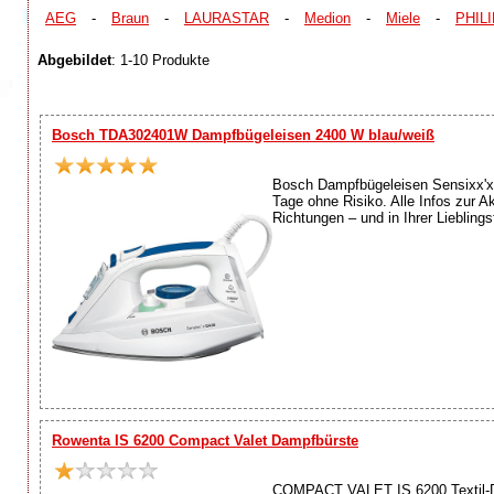
AEG
-
Braun
-
LAURASTAR
-
Medion
-
Miele
-
PHIL
Abgebildet
: 1-10 Produkte
Bosch TDA302401W Dampfbügeleisen 2400 W blau/weiß
Bosch Dampfbügeleisen Sensixx'x
Tage ohne Risiko. Alle Infos zur Ak
Richtungen – und in Ihrer Lieblingsf
Rowenta IS 6200 Compact Valet Dampfbürste
COMPACT VALET IS 6200 Textil-Dam