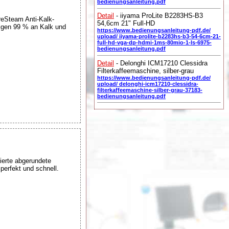
bedienungsanleitung.pdf
Detail
- iiyama ProLite B2283HS-B3
reSteam Anti-Kalk-
54,6cm 21" Full-HD
tigen 99 % an Kalk und
https://www.bedienungsanleitung-pdf.de/
upload/ iiyama-prolite-b2283hs-b3-54-6cm-21-
full-hd-vga-dp-hdmi-1ms-80mio-1-ls-6975-
bedienungsanleitung.pdf
Detail
- Delonghi ICM17210 Clessidra
Filterkaffeemaschine, silber-grau
https://www.bedienungsanleitung-pdf.de/
upload/ delonghi-icm17210-clessidra-
filterkaffeemaschine-silber-grau-37183-
bedienungsanleitung.pdf
ierte abgerundete
perfekt und schnell.