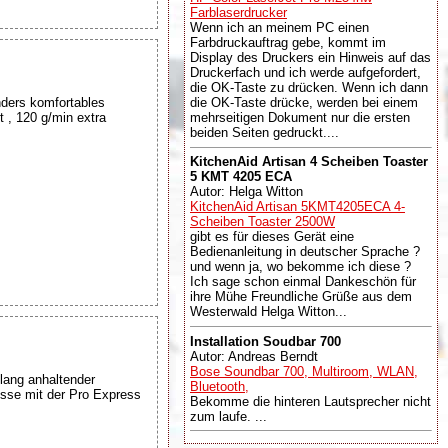
Farblaserdrucker
Wenn ich an meinem PC einen
Farbdruckauftrag gebe, kommt im
Display des Druckers ein Hinweis auf das
Druckerfach und ich werde aufgefordert,
die OK-Taste zu drücken. Wenn ich dann
ders komfortables
die OK-Taste drücke, werden bei einem
 , 120 g/min extra
mehrseitigen Dokument nur die ersten
beiden Seiten gedruckt....
KitchenAid Artisan 4 Scheiben Toaster
5 KMT 4205 ECA
Autor: Helga Witton
KitchenAid Artisan 5KMT4205ECA 4-
Scheiben Toaster 2500W
gibt es für dieses Gerät eine
Bedienanleitung in deutscher Sprache ?
und wenn ja, wo bekomme ich diese ?
Ich sage schon einmal Dankeschön für
ihre Mühe Freundliche Grüße aus dem
Westerwald Helga Witton...
Installation Soudbar 700
Autor: Andreas Berndt
Bose Soundbar 700, Multiroom, WLAN,
lang anhaltender
Bluetooth,
isse mit der Pro Express
Bekomme die hinteren Lautsprecher nicht
zum laufe. ...