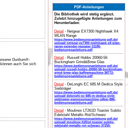
PDF-Anleitungen
Die Bibliothek wird stetig ergänzt.
Zuletzt hinzugefügte Anleitungen zum
Herunterladen
:
Detail
- Netgear EX7300 Nighthawk X4
WLAN Range
https://www.bedienungsanleitung-pdf.de/
upload/ netgear-ex7300-nighthawk-x4-wlan-
range-extender-repeater-31185-
bedienungsanleitung.pdf
Detail
- Russell Hobbs 20060-56
nserer Durilium®-
Buckingham Grind&Brew Glas
t können auch Sie sich
https://www.bedienungsanleitung-pdf.de/
upload/ russell-hobbs-20060-56-buckingham-
grind-brew-glas-kaffeemaschine-38772-
bedienungsanleitung.pdf
Detail
- DeLonghi EC 685.M Dedica Style
Siebträger
https://www.bedienungsanleitung-pdf.de/
upload/ delonghi-ec-685-m-dedica-style-
siebtrager-espressomaschine-silber-886-
bedienungsanleitung.pdf
Detail
- Moulinex LT261D Toaster Subito
Edelstahl Metallic-Rot/Schwarz
https://www.bedienungsanleitung-pdf.de/
upload/ moulinex-lt261d-toaster-subito-
edelstahl-metallic-rot-schwarz-37255-