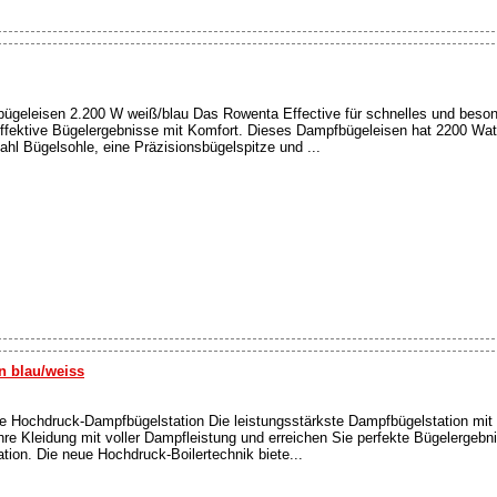
geleisen 2.200 W weiß/blau Das Rowenta Effective für schnelles und beson
 effektive Bügelergebnisse mit Komfort. Dieses Dampfbügeleisen hat 2200 Watt
l Bügelsohle, eine Präzisionsbügelspitze und ...
n blau/weiss
e Hochdruck-Dampfbügelstation Die leistungsstärkste Dampfbügelstation mit 
hre Kleidung mit voller Dampfleistung und erreichen Sie perfekte Bügelergebn
ion. Die neue Hochdruck-Boilertechnik biete...