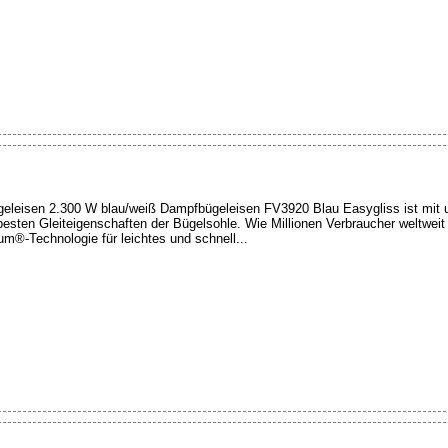
eleisen 2.300 W blau/weiß Dampfbügeleisen FV3920 Blau Easygliss ist mit u
 besten Gleiteigenschaften der Bügelsohle. Wie Millionen Verbraucher weltwei
ium®-Technologie für leichtes und schnell...