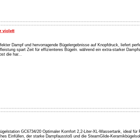
violett
kter Dampf und hervorragende Bügelergebnisse auf Knopfdruck, liefert perfe
leistung spart Zeit für effizienteres Bügeln. während ein extra-starker Dampf
st die har...
elstation GC6734/20 Optimaler Komfort 2,2-Liter-XL-Wassertank, ideal für 
hes Einfüllen, der starke Dampfausstoß und die SteamGlide-Keramikbügelsoh