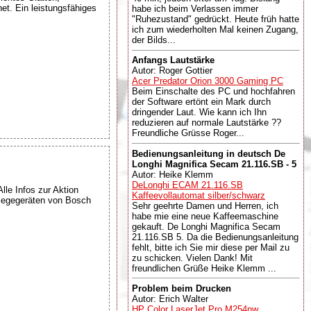
et. Ein leistungsfähiges
habe ich beim Verlassen immer
"Ruhezustand" gedrückt. Heute früh hatte
ich zum wiederholten Mal keinen Zugang,
der Bilds...
Anfangs Lautstärke
Autor: Roger Gottier
Acer Predator Orion 3000 Gaming PC
Beim Einschalte des PC und hochfahren
der Software ertönt ein Mark durch
dringender Laut. Wie kann ich Ihn
reduzieren auf normale Lautstärke ??
Freundliche Grüsse Roger...
Bedienungsanleitung in deutsch De
Longhi Magnifica Secam 21.116.SB - 5
Autor: Heike Klemm
DeLonghi ECAM 21.116.SB
le Infos zur Aktion
Kaffeevollautomat silber/schwarz
pflegegeräten von Bosch
Sehr geehrte Damen und Herren, ich
habe mie eine neue Kaffeemaschine
gekauft. De Longhi Magnifica Secam
21.116.SB 5. Da die Bedienungsanleitung
fehlt, bitte ich Sie mir diese per Mail zu
zu schicken. Vielen Dank! Mit
freundlichen Grüße Heike Klemm ...
Problem beim Drucken
Autor: Erich Walter
HP Color LaserJet Pro M254nw