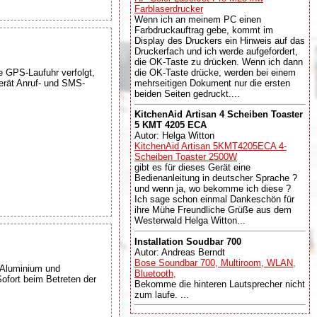
Farblaserdrucker
Wenn ich an meinem PC einen
Farbdruckauftrag gebe, kommt im
Display des Druckers ein Hinweis auf das
Druckerfach und ich werde aufgefordert,
die OK-Taste zu drücken. Wenn ich dann
e GPS-Laufuhr verfolgt,
die OK-Taste drücke, werden bei einem
Gerät Anruf- und SMS-
mehrseitigen Dokument nur die ersten
beiden Seiten gedruckt....
KitchenAid Artisan 4 Scheiben Toaster
5 KMT 4205 ECA
Autor: Helga Witton
KitchenAid Artisan 5KMT4205ECA 4-
Scheiben Toaster 2500W
gibt es für dieses Gerät eine
Bedienanleitung in deutscher Sprache ?
und wenn ja, wo bekomme ich diese ?
Ich sage schon einmal Dankeschön für
ihre Mühe Freundliche Grüße aus dem
Westerwald Helga Witton...
Installation Soudbar 700
Autor: Andreas Berndt
Bose Soundbar 700, Multiroom, WLAN,
m Aluminium und
Bluetooth,
Sofort beim Betreten der
Bekomme die hinteren Lautsprecher nicht
zum laufe. ...