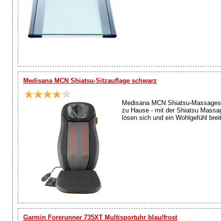
Medisana MCN Shiatsu-Sitzauflage schwarz
Medisana MCN Shiatsu-Massagesit
zu Hause - mit der Shiatsu Massa
lösen sich und ein Wohlgefühl brei
Garmin Forerunner 735XT Multisportuhr blau/frost