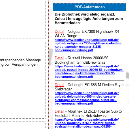
PDF-Anleitungen
Die Bibliothek wird stetig ergänzt.
Zuletzt hinzugefügte Anleitungen zum
Herunterladen
:
Detail
- Netgear EX7300 Nighthawk X4
WLAN Range
https://www.bedienungsanleitung-pdf.de/
upload/ netgear-ex7300-nighthawk-x4-wlan-
range-extender-repeater-31185-
bedienungsanleitung.pdf
Detail
- Russell Hobbs 20060-56
r entspannenden Massage
Buckingham Grind&Brew Glas
ung pur. Verspannungen
https://www.bedienungsanleitung-pdf.de/
upload/ russell-hobbs-20060-56-buckingham-
grind-brew-glas-kaffeemaschine-38772-
bedienungsanleitung.pdf
Detail
- DeLonghi EC 685.M Dedica Style
Siebträger
https://www.bedienungsanleitung-pdf.de/
upload/ delonghi-ec-685-m-dedica-style-
siebtrager-espressomaschine-silber-886-
bedienungsanleitung.pdf
Detail
- Moulinex LT261D Toaster Subito
Edelstahl Metallic-Rot/Schwarz
https://www.bedienungsanleitung-pdf.de/
upload/ moulinex-lt261d-toaster-subito-
edelstahl-metallic-rot-schwarz-37255-