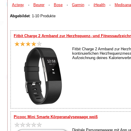
Actegy
-
Beurer
-
Bose
-
Garmin
-
iHealth
-
Medisana
Abgebildet
: 1-10 Produkte
Fitbit Charge 2 Armband zur Herzfrequenz- und Fitnessaufzeich
Fitbit Charge 2 Armband zur Herzf
kontinuierlichen Herzfrequenzmes
Aufzeichnung deines Kalorienverbr
Picooc Mini Smarte Körperanalysewaage weiß
Digitale Personenwaage mit App un