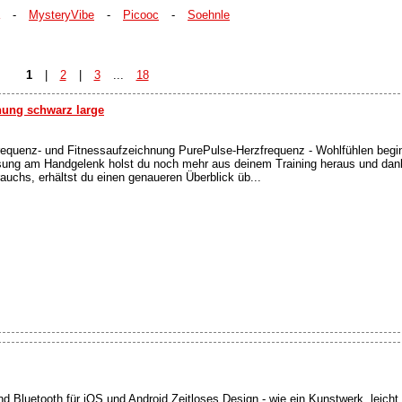
-
MysteryVibe
-
Picooc
-
Soehnle
1
|
2
|
3
...
18
nung schwarz large
requenz- und Fitnessaufzeichnung PurePulse-Herzfrequenz - Wohlfühlen begin
sung am Handgelenk holst du noch mehr aus deinem Training heraus und dan
auchs, erhältst du einen genaueren Überblick üb...
d Bluetooth für iOS und Android Zeitloses Design - wie ein Kunstwerk, leicht