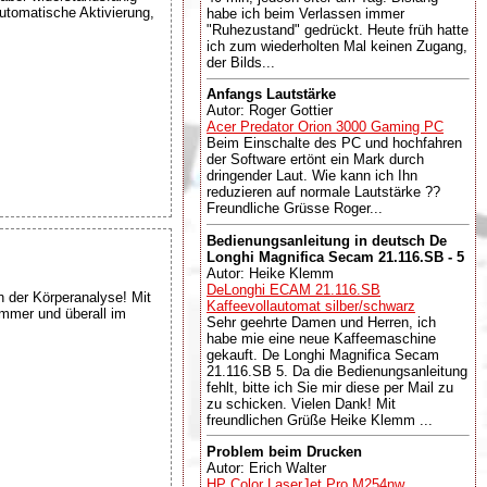
utomatische Aktivierung,
habe ich beim Verlassen immer
"Ruhezustand" gedrückt. Heute früh hatte
ich zum wiederholten Mal keinen Zugang,
der Bilds...
Anfangs Lautstärke
Autor: Roger Gottier
Acer Predator Orion 3000 Gaming PC
Beim Einschalte des PC und hochfahren
der Software ertönt ein Mark durch
dringender Laut. Wie kann ich Ihn
reduzieren auf normale Lautstärke ??
Freundliche Grüsse Roger...
Bedienungsanleitung in deutsch De
Longhi Magnifica Secam 21.116.SB - 5
Autor: Heike Klemm
DeLonghi ECAM 21.116.SB
 der Körperanalyse! Mit
Kaffeevollautomat silber/schwarz
immer und überall im
Sehr geehrte Damen und Herren, ich
habe mie eine neue Kaffeemaschine
gekauft. De Longhi Magnifica Secam
21.116.SB 5. Da die Bedienungsanleitung
fehlt, bitte ich Sie mir diese per Mail zu
zu schicken. Vielen Dank! Mit
freundlichen Grüße Heike Klemm ...
Problem beim Drucken
Autor: Erich Walter
HP Color LaserJet Pro M254nw