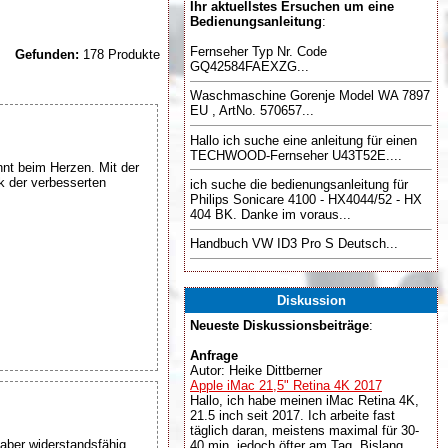
Ihr aktuellstes Ersuchen um eine
Bedienungsanleitung
:
Fernseher Typ Nr. Code
Gefunden:
178 Produkte
GQ42584FAEXZG...
Waschmaschine Gorenje Model WA 7897
EU , ArtNo. 570657...
Hallo ich suche eine anleitung für einen
TECHWOOD-Fernseher U43T52E....
nt beim Herzen. Mit der
k der verbesserten
ich suche die bedienungsanleitung für
Philips Sonicare 4100 - HX4044/52 - HX
404 BK. Danke im voraus...
Handbuch VW ID3 Pro S Deutsch...
Diskussion
Neueste Diskussionsbeiträge
:
Anfrage
Autor: Heike Dittberner
Apple iMac 21,5" Retina 4K 2017
Hallo, ich habe meinen iMac Retina 4K,
21.5 inch seit 2017. Ich arbeite fast
täglich daran, meistens maximal für 30-
 aber widerstandsfähig
40 min, jedoch öfter am Tag. Bislang