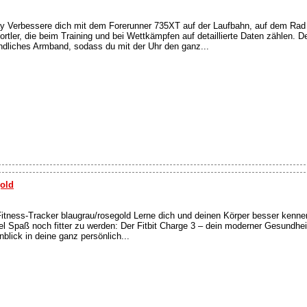
ay Verbessere dich mit dem Forerunner 735XT auf der Laufbahn, auf dem Rad
portler, die beim Training und bei Wettkämpfen auf detaillierte Daten zählen. 
undliches Armband, sodass du mit der Uhr den ganz...
gold
itness-Tracker blaugrau/rosegold Lerne dich und deinen Körper besser kennen
el Spaß noch fitter zu werden: Der Fitbit Charge 3 – dein moderner Gesundhei
blick in deine ganz persönlich...