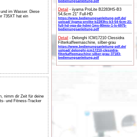
bedienungsanleitung.pdf
Detail
- iiyama ProLite B2283HS-B3
 und im Wasser. Diese
54,6cm 21" Full-HD
Der 735XT hat ein
https://www.bedienungsanleitung-pdf.de/
upload/ iiyama-prolite-b2283hs-b3-54-6cm-21-
full-hd-vga-dp-hdmi-1ms-80mio-1-ls-6975-
bedienungsanleitung.pdf
Detail
- Delonghi ICM17210 Clessidra
Filterkaffeemaschine, silber-grau
https://www.bedienungsanleitung-pdf.de/
upload/ delonghi-icm17210-clessidra-
filterkaffeemaschine-silber-grau-37183-
bedienungsanleitung.pdf
, nimm dir Zeit für deine
ts- und Fitness-Tracker