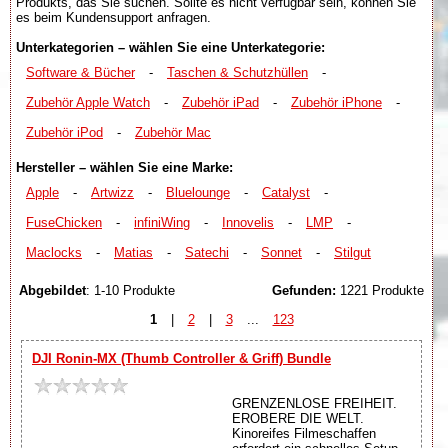
Produkts, das Sie suchen. Sollte es nicht verfügbar sein, können Sie
es beim Kundensupport anfragen.
Unterkategorien – wählen Sie eine Unterkategorie:
Software & Bücher
-
Taschen & Schutzhüllen
-
Zubehör Apple Watch
-
Zubehör iPad
-
Zubehör iPhone
-
Zubehör iPod
-
Zubehör Mac
Hersteller – wählen Sie eine Marke:
Apple
-
Artwizz
-
Bluelounge
-
Catalyst
-
FuseChicken
-
infiniWing
-
Innovelis
-
LMP
-
Maclocks
-
Matias
-
Satechi
-
Sonnet
-
Stilgut
Abgebildet
: 1-10 Produkte
Gefunden:
1221 Produkte
1
|
2
|
3
...
123
DJI Ronin-MX (Thumb Controller & Griff) Bundle
GRENZENLOSE FREIHEIT.
EROBERE DIE WELT.
Kinoreifes Filmeschaffen