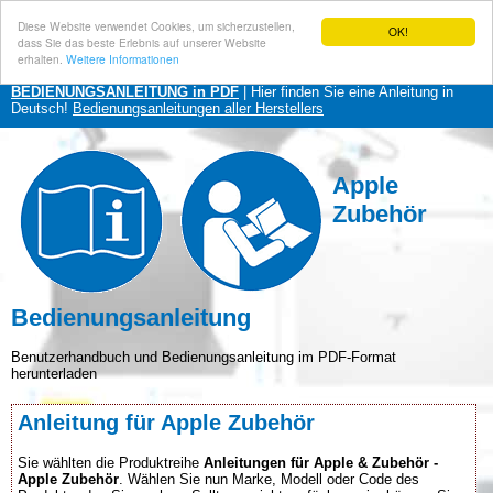
Diese Website verwendet Cookies, um sicherzustellen,
OK!
dass Sie das beste Erlebnis auf unserer Website
erhalten.
Weitere Informationen
BEDIENUNGSANLEITUNG in PDF
| Hier finden Sie eine Anleitung in
Deutsch!
Bedienungsanleitungen aller Herstellers
Apple
Zubehör
Bedienungsanleitung
Benutzerhandbuch und Bedienungsanleitung im PDF-Format
herunterladen
Anleitung für Apple Zubehör
Sie wählten die Produktreihe
Anleitungen für Apple & Zubehör -
Apple Zubehör
. Wählen Sie nun Marke, Modell oder Code des