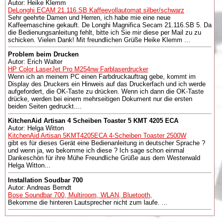
Autor: Heike Klemm
DeLonghi ECAM 21.116.SB Kaffeevollautomat silber/schwarz
Sehr geehrte Damen und Herren, ich habe mie eine neue
Kaffeemaschine gekauft. De Longhi Magnifica Secam 21.116.SB 5. Da
die Bedienungsanleitung fehlt, bitte ich Sie mir diese per Mail zu zu
schicken. Vielen Dank! Mit freundlichen Grüße Heike Klemm ...
Problem beim Drucken
Autor: Erich Walter
HP Color LaserJet Pro M254nw Farblaserdrucker
Wenn ich an meinem PC einen Farbdruckauftrag gebe, kommt im
Display des Druckers ein Hinweis auf das Druckerfach und ich werde
aufgefordert, die OK-Taste zu drücken. Wenn ich dann die OK-Taste
drücke, werden bei einem mehrseitigen Dokument nur die ersten
beiden Seiten gedruckt....
KitchenAid Artisan 4 Scheiben Toaster 5 KMT 4205 ECA
Autor: Helga Witton
KitchenAid Artisan 5KMT4205ECA 4-Scheiben Toaster 2500W
gibt es für dieses Gerät eine Bedienanleitung in deutscher Sprache ?
und wenn ja, wo bekomme ich diese ? Ich sage schon einmal
Dankeschön für ihre Mühe Freundliche Grüße aus dem Westerwald
Helga Witton...
Installation Soudbar 700
Autor: Andreas Berndt
Bose Soundbar 700, Multiroom, WLAN, Bluetooth,
Bekomme die hinteren Lautsprecher nicht zum laufe. ...