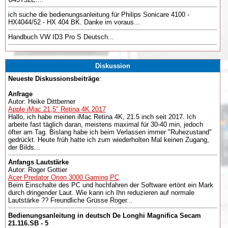
ich suche die bedienungsanleitung für Philips Sonicare 4100 -
HX4044/52 - HX 404 BK. Danke im voraus...
Handbuch VW ID3 Pro S Deutsch...
Diskussion
Neueste Diskussionsbeiträge
:
Anfrage
Autor: Heike Dittberner
Apple iMac 21,5" Retina 4K 2017
Hallo, ich habe meinen iMac Retina 4K, 21.5 inch seit 2017. Ich
arbeite fast täglich daran, meistens maximal für 30-40 min, jedoch
öfter am Tag. Bislang habe ich beim Verlassen immer "Ruhezustand"
gedrückt. Heute früh hatte ich zum wiederholten Mal keinen Zugang,
der Bilds...
Anfangs Lautstärke
Autor: Roger Gottier
Acer Predator Orion 3000 Gaming PC
Beim Einschalte des PC und hochfahren der Software ertönt ein Mark
durch dringender Laut. Wie kann ich Ihn reduzieren auf normale
Lautstärke ?? Freundliche Grüsse Roger...
Bedienungsanleitung in deutsch De Longhi Magnifica Secam
21.116.SB - 5