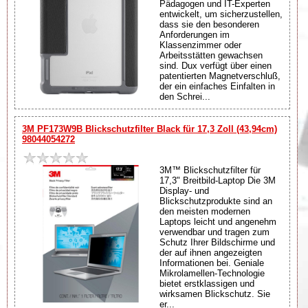
Pädagogen und IT-Experten
entwickelt, um sicherzustellen,
dass sie den besonderen
Anforderungen im
Klassenzimmer oder
Arbeitsstätten gewachsen
sind. Dux verfügt über einen
patentierten Magnetverschluß,
der ein einfaches Einfalten in
den Schrei...
3M PF173W9B Blickschutzfilter Black für 17,3 Zoll (43,94cm)
98044054272
3M™ Blickschutzfilter für
17,3" Breitbild-Laptop Die 3M
Display- und
Blickschutzprodukte sind an
den meisten modernen
Laptops leicht und angenehm
verwendbar und tragen zum
Schutz Ihrer Bildschirme und
der auf ihnen angezeigten
Informationen bei. Geniale
Mikrolamellen-Technologie
bietet erstklassigen und
wirksamen Blickschutz. Sie
er...