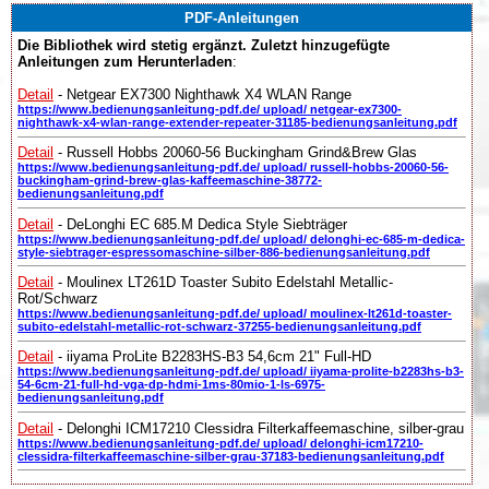
PDF-Anleitungen
Die Bibliothek wird stetig ergänzt. Zuletzt hinzugefügte
Anleitungen zum Herunterladen
:
Detail
- Netgear EX7300 Nighthawk X4 WLAN Range
https://www.bedienungsanleitung-pdf.de/ upload/ netgear-ex7300-
nighthawk-x4-wlan-range-extender-repeater-31185-bedienungsanleitung.pdf
Detail
- Russell Hobbs 20060-56 Buckingham Grind&Brew Glas
https://www.bedienungsanleitung-pdf.de/ upload/ russell-hobbs-20060-56-
buckingham-grind-brew-glas-kaffeemaschine-38772-
bedienungsanleitung.pdf
Detail
- DeLonghi EC 685.M Dedica Style Siebträger
https://www.bedienungsanleitung-pdf.de/ upload/ delonghi-ec-685-m-dedica-
style-siebtrager-espressomaschine-silber-886-bedienungsanleitung.pdf
Detail
- Moulinex LT261D Toaster Subito Edelstahl Metallic-
Rot/Schwarz
https://www.bedienungsanleitung-pdf.de/ upload/ moulinex-lt261d-toaster-
subito-edelstahl-metallic-rot-schwarz-37255-bedienungsanleitung.pdf
Detail
- iiyama ProLite B2283HS-B3 54,6cm 21" Full-HD
https://www.bedienungsanleitung-pdf.de/ upload/ iiyama-prolite-b2283hs-b3-
54-6cm-21-full-hd-vga-dp-hdmi-1ms-80mio-1-ls-6975-
bedienungsanleitung.pdf
Detail
- Delonghi ICM17210 Clessidra Filterkaffeemaschine, silber-grau
https://www.bedienungsanleitung-pdf.de/ upload/ delonghi-icm17210-
clessidra-filterkaffeemaschine-silber-grau-37183-bedienungsanleitung.pdf