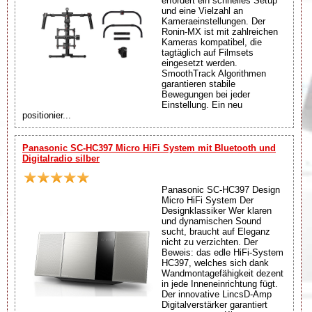
erfordert ein schnelles Setup
und eine Vielzahl an
Kameraeinstellungen. Der
Ronin-MX ist mit zahlreichen
Kameras kompatibel, die
tagtäglich auf Filmsets
eingesetzt werden.
SmoothTrack Algorithmen
garantieren stabile
Bewegungen bei jeder
Einstellung. Ein neu
positionier...
Panasonic SC-HC397 Micro HiFi System mit Bluetooth und
Digitalradio silber
Panasonic SC-HC397 Design
Micro HiFi System Der
Designklassiker Wer klaren
und dynamischen Sound
sucht, braucht auf Eleganz
nicht zu verzichten. Der
Beweis: das edle HiFi-System
HC397, welches sich dank
Wandmontagefähigkeit dezent
in jede Inneneinrichtung fügt.
Der innovative LincsD-Amp
Digitalverstärker garantiert