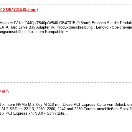
W540 OB47315 (9,5mm)
Adapter IV für T440p/T540p/W540 OB47315 (9,5mm) Erhöhen Sie die Produkti
TA Hard Drive Bay Adapter IV. Produktbeschreibung : Lenovo - Speicherein
ngseinschübe : 1 x intern Kompatible E...
10 mm
 x intern NVMe M.2 Key M 110 mm Diese PCI Express Karte von Delock erw
e M.2 SSD im 22110, 2280, 2260, 2242 und 2230 Format anschließen. Spezifi
1 x PCI Express x4, V3.0 • Schnittste...