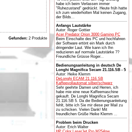
habe ich beim Verlassen immer
"Ruhezustand" gedrückt. Heute früh hatte
ich zum wiederholten Mal keinen Zugang,
der Bilds...
Anfangs Lautstärke
Autor: Roger Gottier
Acer Predator Orion 3000 Gaming PC
Gefunden:
2 Produkte
Beim Einschalte des PC und hochfahren
der Software ertönt ein Mark durch
dringender Laut. Wie kann ich Ihn
reduzieren auf normale Lautstärke ??
Freundliche Grüsse Roger...
Bedienungsanleitung in deutsch De
Longhi Magnifica Secam 21.116.SB - 5
Autor: Heike Klemm
DeLonghi ECAM 21.116.SB
Kaffeevollautomat silber/schwarz
Sehr geehrte Damen und Herren, ich
habe mie eine neue Kaffeemaschine
gekauft. De Longhi Magnifica Secam
21.116.SB 5. Da die Bedienungsanleitung
fehlt, bitte ich Sie mir diese per Mail zu
zu schicken. Vielen Dank! Mit
freundlichen Grüße Heike Klemm ...
Problem beim Drucken
Autor: Erich Walter
HP Color LaserJet Pro M254nw