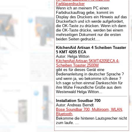
Farblaserdrucker
Wenn ich an meinem PC einen
Farbdruckauftrag gebe, kommt im
Display des Druckers ein Hinweis auf das
Druckerfach und ich werde aufgefordert,
die OK-Taste zu drücken. Wenn ich dann
die OK-Taste drücke, werden bei einem
mehrseitigen Dokument nur die ersten
beiden Seiten gedruckt....
KitchenAid Artisan 4 Scheiben Toaster
5 KMT 4205 ECA
Autor: Helga Witton
KitchenAid Artisan 5KMT4205ECA 4-
Scheiben Toaster 2500W
gibt es für dieses Gerät eine
Bedienanleitung in deutscher Sprache ?
und wenn ja, wo bekomme ich diese ?
Ich sage schon einmal Dankeschön für
ihre Mühe Freundliche Grüße aus dem
Westerwald Helga Witton...
Installation Soudbar 700
Autor: Andreas Berndt
Bose Soundbar 700, Multiroom, WLAN,
Bluetooth,
Bekomme die hinteren Lautsprecher nicht
zum laufe. ...