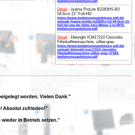
bedienungsanleitung.pdf
Detail
- iiyama ProLite B2283HS-B3
54,6cm 21" Full-HD
https://www.bedienungsanleitung-pdf.de/
upload/ iiyama-prolite-b2283hs-b3-54-6cm-21-
full-hd-vga-dp-hdmi-1ms-80mio-1-ls-6975-
bedienungsanleitung.pdf
Detail
- Delonghi ICM17210 Clessidra
Filterkaffeemaschine, silber-grau
https://www.bedienungsanleitung-pdf.de/
upload/ delonghi-icm17210-clessidra-
filterkaffeemaschine-silber-grau-37183-
bedienungsanleitung.pdf
beigelegt worden. Vielen Dank."
! Absolut zufrieden!"
wieder in Betrieb setzen."