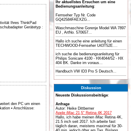
Ihr aktuellstes Ersuchen um eine
Bedienungsanleitung
:
Fernseher Typ Nr. Code
GQ42584FAEXZG...
vität Ihres ThinkPad
schubadapter Gerätetyp :
Waschmaschine Gorenje Model WA 7897
EU , ArtNo. 570657...
Hallo ich suche eine anleitung für einen
TECHWOOD-Fernseher U43T52E....
ich suche die bedienungsanleitung für
Philips Sonicare 4100 - HX4044/52 - HX
404 BK. Danke im voraus...
Handbuch VW ID3 Pro S Deutsch...
Diskussion
Neueste Diskussionsbeiträge
:
eitert den PC um einen
Anfrage
kation • Anschlüsse:
Autor: Heike Dittberner
Apple iMac 21,5" Retina 4K 2017
Hallo, ich habe meinen iMac Retina 4K,
21.5 inch seit 2017. Ich arbeite fast
täglich daran, meistens maximal für 30-
40 min, jedoch öfter am Tag. Bislang