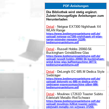
PDF-Anleitungen
Die Bibliothek wird stetig ergänzt.
Zuletzt hinzugefügte Anleitungen zum
Herunterladen
:
Detail
- Netgear EX7300 Nighthawk X4
WLAN Range
https://www.bedienungsanleitung-pdf.de/
upload/ netgear-ex7300-nighthawk-x4-wlan-
range-extender-repeater-31185-
bedienungsanleitung.pdf
Detail
- Russell Hobbs 20060-56
Buckingham Grind&Brew Glas
https://www.bedienungsanleitung-pdf.de/
upload/ russell-hobbs-20060-56-buckingham-
grind-brew-glas-kaffeemaschine-38772-
bedienungsanleitung.pdf
Detail
- DeLonghi EC 685.M Dedica Style
Siebträger
https://www.bedienungsanleitung-pdf.de/
upload/ delonghi-ec-685-m-dedica-style-
siebtrager-espressomaschine-silber-886-
bedienungsanleitung.pdf
Detail
- Moulinex LT261D Toaster Subito
Edelstahl Metallic-Rot/Schwarz
https://www.bedienungsanleitung-pdf.de/
upload/ moulinex-lt261d-toaster-subito-
edelstahl-metallic-rot-schwarz-37255-