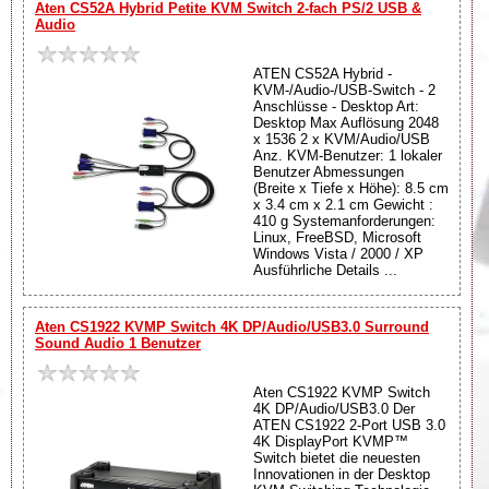
Aten CS52A Hybrid Petite KVM Switch 2-fach PS/2 USB &
Audio
ATEN CS52A Hybrid -
KVM-/Audio-/USB-Switch - 2
Anschlüsse - Desktop Art:
Desktop Max Auflösung 2048
x 1536 2 x KVM/Audio/USB
Anz. KVM-Benutzer: 1 lokaler
Benutzer Abmessungen
(Breite x Tiefe x Höhe): 8.5 cm
x 3.4 cm x 2.1 cm Gewicht :
410 g Systemanforderungen:
Linux, FreeBSD, Microsoft
Windows Vista / 2000 / XP
Ausführliche Details ...
Aten CS1922 KVMP Switch 4K DP/Audio/USB3.0 Surround
Sound Audio 1 Benutzer
Aten CS1922 KVMP Switch
4K DP/Audio/USB3.0 Der
ATEN CS1922 2-Port USB 3.0
4K DisplayPort KVMP™
Switch bietet die neuesten
Innovationen in der Desktop