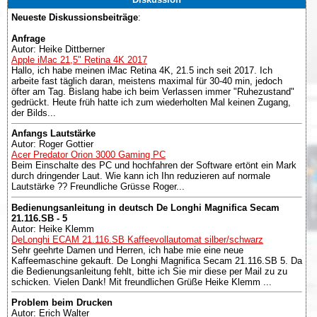
Neueste Diskussionsbeiträge
:
Anfrage
Autor: Heike Dittberner
Apple iMac 21,5" Retina 4K 2017
Hallo, ich habe meinen iMac Retina 4K, 21.5 inch seit 2017. Ich
arbeite fast täglich daran, meistens maximal für 30-40 min, jedoch
öfter am Tag. Bislang habe ich beim Verlassen immer "Ruhezustand"
gedrückt. Heute früh hatte ich zum wiederholten Mal keinen Zugang,
der Bilds...
Anfangs Lautstärke
Autor: Roger Gottier
Acer Predator Orion 3000 Gaming PC
Beim Einschalte des PC und hochfahren der Software ertönt ein Mark
durch dringender Laut. Wie kann ich Ihn reduzieren auf normale
Lautstärke ?? Freundliche Grüsse Roger...
Bedienungsanleitung in deutsch De Longhi Magnifica Secam
21.116.SB - 5
Autor: Heike Klemm
DeLonghi ECAM 21.116.SB Kaffeevollautomat silber/schwarz
Sehr geehrte Damen und Herren, ich habe mie eine neue
Kaffeemaschine gekauft. De Longhi Magnifica Secam 21.116.SB 5. Da
die Bedienungsanleitung fehlt, bitte ich Sie mir diese per Mail zu zu
schicken. Vielen Dank! Mit freundlichen Grüße Heike Klemm ...
Problem beim Drucken
Autor: Erich Walter