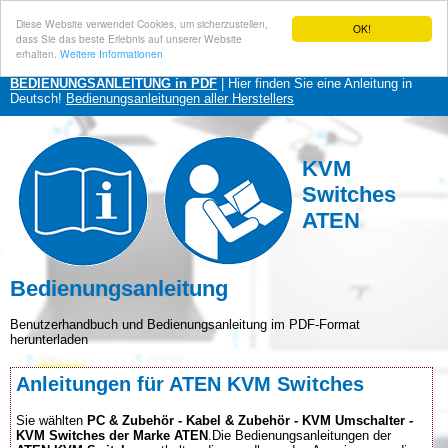
Diese Website verwendet Cookies, um sicherzustellen,
OK!
dass Sie das beste Erlebnis auf unserer Website
erhalten.
Weitere Informationen
BEDIENUNGSANLEITUNG in PDF
| Hier finden Sie eine Anleitung in
Deutsch!
Bedienungsanleitungen aller Herstellers
KVM
Switches
ATEN
Bedienungsanleitung
Benutzerhandbuch und Bedienungsanleitung im PDF-Format
herunterladen
Anleitungen für ATEN KVM Switches
Sie wählten
PC & Zubehör - Kabel & Zubehör - KVM Umschalter -
KVM Switches der Marke ATEN
.Die Bedienungsanleitungen der