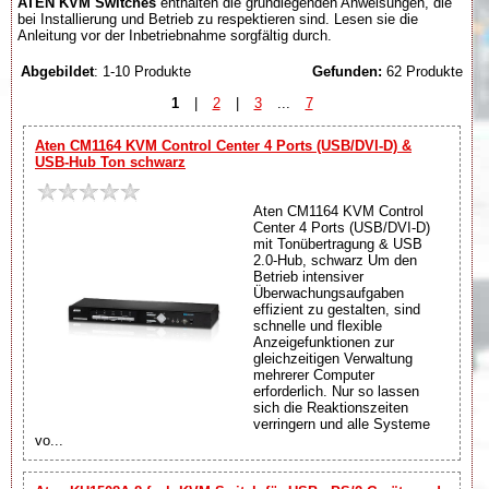
ATEN KVM Switches
enthalten die grundlegenden Anweisungen, die
bei Installierung und Betrieb zu respektieren sind. Lesen sie die
Anleitung vor der Inbetriebnahme sorgfältig durch.
Abgebildet
: 1-10 Produkte
Gefunden:
62 Produkte
1
|
2
|
3
...
7
Aten CM1164 KVM Control Center 4 Ports (USB/DVI-D) &
USB-Hub Ton schwarz
Aten CM1164 KVM Control
Center 4 Ports (USB/DVI-D)
mit Tonübertragung & USB
2.0-Hub, schwarz Um den
Betrieb intensiver
Überwachungsaufgaben
effizient zu gestalten, sind
schnelle und flexible
Anzeigefunktionen zur
gleichzeitigen Verwaltung
mehrerer Computer
erforderlich. Nur so lassen
sich die Reaktionszeiten
verringern und alle Systeme
vo...