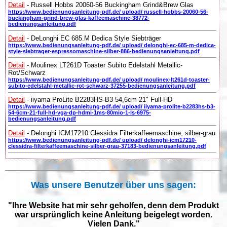
Detail
- Russell Hobbs 20060-56 Buckingham Grind&Brew Glas
https://www.bedienungsanleitung-pdf.de/ upload/ russell-hobbs-20060-56-
buckingham-grind-brew-glas-kaffeemaschine-38772-
bedienungsanleitung.pdf
Detail
- DeLonghi EC 685.M Dedica Style Siebträger
https://www.bedienungsanleitung-pdf.de/ upload/ delonghi-ec-685-m-dedica-
style-siebtrager-espressomaschine-silber-886-bedienungsanleitung.pdf
Detail
- Moulinex LT261D Toaster Subito Edelstahl Metallic-
Rot/Schwarz
https://www.bedienungsanleitung-pdf.de/ upload/ moulinex-lt261d-toaster-
subito-edelstahl-metallic-rot-schwarz-37255-bedienungsanleitung.pdf
Detail
- iiyama ProLite B2283HS-B3 54,6cm 21" Full-HD
https://www.bedienungsanleitung-pdf.de/ upload/ iiyama-prolite-b2283hs-b3-
54-6cm-21-full-hd-vga-dp-hdmi-1ms-80mio-1-ls-6975-
bedienungsanleitung.pdf
Detail
- Delonghi ICM17210 Clessidra Filterkaffeemaschine, silber-grau
https://www.bedienungsanleitung-pdf.de/ upload/ delonghi-icm17210-
clessidra-filterkaffeemaschine-silber-grau-37183-bedienungsanleitung.pdf
Was unsere Benutzer über uns sagen:
"Ihre Website hat mir sehr geholfen, denn dem Produkt
war ursprünglich keine Anleitung beigelegt worden.
Vielen Dank."