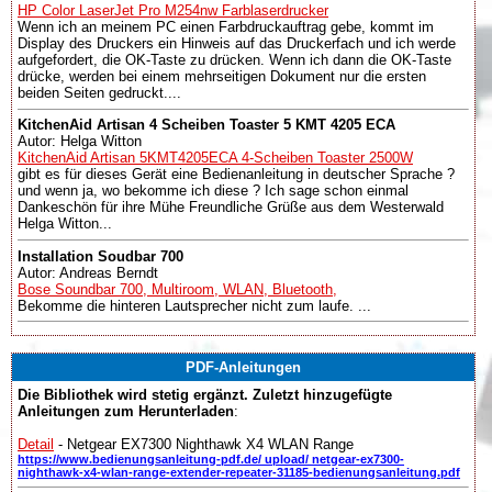
HP Color LaserJet Pro M254nw Farblaserdrucker
Wenn ich an meinem PC einen Farbdruckauftrag gebe, kommt im
Display des Druckers ein Hinweis auf das Druckerfach und ich werde
aufgefordert, die OK-Taste zu drücken. Wenn ich dann die OK-Taste
drücke, werden bei einem mehrseitigen Dokument nur die ersten
beiden Seiten gedruckt....
KitchenAid Artisan 4 Scheiben Toaster 5 KMT 4205 ECA
Autor: Helga Witton
KitchenAid Artisan 5KMT4205ECA 4-Scheiben Toaster 2500W
gibt es für dieses Gerät eine Bedienanleitung in deutscher Sprache ?
und wenn ja, wo bekomme ich diese ? Ich sage schon einmal
Dankeschön für ihre Mühe Freundliche Grüße aus dem Westerwald
Helga Witton...
Installation Soudbar 700
Autor: Andreas Berndt
Bose Soundbar 700, Multiroom, WLAN, Bluetooth,
Bekomme die hinteren Lautsprecher nicht zum laufe. ...
PDF-Anleitungen
Die Bibliothek wird stetig ergänzt. Zuletzt hinzugefügte
Anleitungen zum Herunterladen
:
Detail
- Netgear EX7300 Nighthawk X4 WLAN Range
https://www.bedienungsanleitung-pdf.de/ upload/ netgear-ex7300-
nighthawk-x4-wlan-range-extender-repeater-31185-bedienungsanleitung.pdf