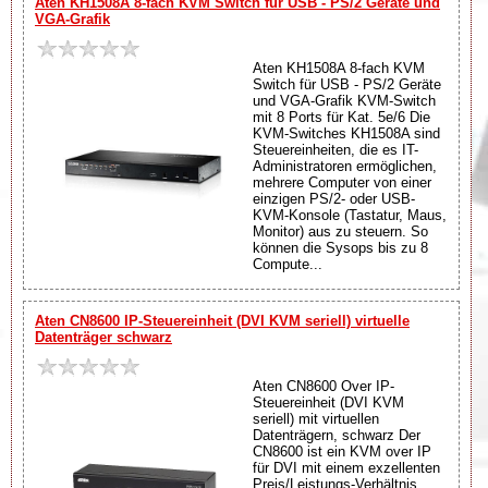
Aten KH1508A 8-fach KVM Switch für USB - PS/2 Geräte und
VGA-Grafik
Aten KH1508A 8-fach KVM
Switch für USB - PS/2 Geräte
und VGA-Grafik KVM-Switch
mit 8 Ports für Kat. 5e/6 Die
KVM-Switches KH1508A sind
Steuereinheiten, die es IT-
Administratoren ermöglichen,
mehrere Computer von einer
einzigen PS/2- oder USB-
KVM-Konsole (Tastatur, Maus,
Monitor) aus zu steuern. So
können die Sysops bis zu 8
Compute...
Aten CN8600 IP-Steuereinheit (DVI KVM seriell) virtuelle
Datenträger schwarz
Aten CN8600 Over IP-
Steuereinheit (DVI KVM
seriell) mit virtuellen
Datenträgern, schwarz Der
CN8600 ist ein KVM over IP
für DVI mit einem exzellenten
Preis/Leistungs-Verhältnis,