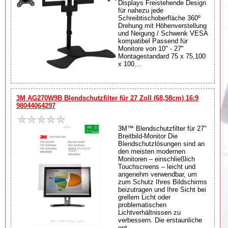
Displays Freistehende Design
für nahezu jede
Schreibtischoberfläche 360º
Drehung mit Höhenverstellung
und Neigung / Schwenk VESA
kompatibel Passend für
Monitore von 10" - 27"
Montagestandard 75 x 75,100
x 100...
3M AG270W9B Blendschutzfilter für 27 Zoll (68,58cm) 16:9
98044064297
3M™ Blendschutzfilter für 27"
Breitbild-Monitor Die
Blendschutzlösungen sind an
den meisten modernen
Monitoren – einschließlich
Touchscreens – leicht und
angenehm verwendbar, um
zum Schutz Ihres Bildschirms
beizutragen und Ihre Sicht bei
grellem Licht oder
problematischen
Lichtverhältnissen zu
verbessern. Die erstaunliche
opt...