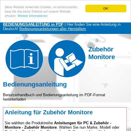
Diese Website verwendet Cookies, um sicherzustellen,
OK!
dass Sie das beste Erlebnis auf unserer Website
erhalten.
Weitere Informationen
BEDIENUNGSANLEITUNG in PDF
| Hier finden Sie eine Anleitung in
Deutsch!
Bedienungsanleitungen aller Herstellers
Zubehör
Monitore
Bedienungsanleitung
Benutzerhandbuch und Bedienungsanleitung im PDF-Format
herunterladen
Anleitung für Zubehör Monitore
Sie wählten die Produktreihe
Anleitungen für PC & Zubehör -
Monitore - Zubehör Monitore
. Wählen Sie nun Marke, Modell oder