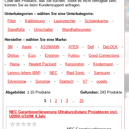
Code des Produkts, das Sie suchen. Sollte es nicht verfügbar sein,
können Sie es beim Kundensupport anfragen.
Unterkategorien – wählen Sie eine Unterkategorie:
Filter
-
Kalibrierung
-
Lautsprecher
-
Schwenkarme
-
Standfüße
-
Umschalter
-
Wandhalterungen
Hersteller – wählen Sie eine Marke:
3M
-
Apple
-
ASSMANN
-
ATEN
-
Dell
-
DeLOCK
-
Digitus
-
Eizo
-
Ergotron
-
Fujitsu
-
Good Connections
-
Hama
-
Hewlett Packard
-
Kensington
-
Kindermann
-
Lenovo (ehem IBM)
-
NEC
-
Raid Sonic
-
Samsung
-
Silverstone
-
Sonstige
-
Startech
-
V7
-
vogels
Abgebildet
: 1-10 Produkte
Gefunden:
243 Produkte
1
|
2
|
3
...
25
NEC Garantieverlängerung Ultrakurzdistanz Projektoren incl.
U200X-U310W 4.Jahr