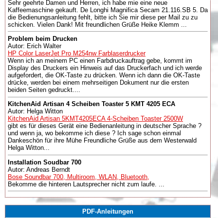
Sehr geehrte Damen und Herren, ich habe mie eine neue
Kaffeemaschine gekauft. De Longhi Magnifica Secam 21.116.SB 5. Da
die Bedienungsanleitung fehlt, bitte ich Sie mir diese per Mail zu zu
schicken. Vielen Dank! Mit freundlichen Grüße Heike Klemm ...
Problem beim Drucken
Autor: Erich Walter
HP Color LaserJet Pro M254nw Farblaserdrucker
Wenn ich an meinem PC einen Farbdruckauftrag gebe, kommt im
Display des Druckers ein Hinweis auf das Druckerfach und ich werde
aufgefordert, die OK-Taste zu drücken. Wenn ich dann die OK-Taste
drücke, werden bei einem mehrseitigen Dokument nur die ersten
beiden Seiten gedruckt....
KitchenAid Artisan 4 Scheiben Toaster 5 KMT 4205 ECA
Autor: Helga Witton
KitchenAid Artisan 5KMT4205ECA 4-Scheiben Toaster 2500W
gibt es für dieses Gerät eine Bedienanleitung in deutscher Sprache ?
und wenn ja, wo bekomme ich diese ? Ich sage schon einmal
Dankeschön für ihre Mühe Freundliche Grüße aus dem Westerwald
Helga Witton...
Installation Soudbar 700
Autor: Andreas Berndt
Bose Soundbar 700, Multiroom, WLAN, Bluetooth,
Bekomme die hinteren Lautsprecher nicht zum laufe. ...
PDF-Anleitungen