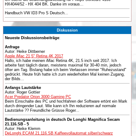
HX4044/52 - HX 404 BK. Danke im voraus...
Handbuch VW ID3 Pro S Deutsch...
Diskussion
Neueste Diskussionsbeiträge
:
Anfrage
Autor: Heike Dittberner
Apple iMac 21,5" Retina 4K 2017
Hallo, ich habe meinen iMac Retina 4K, 21.5 inch seit 2017. Ich
arbeite fast täglich daran, meistens maximal für 30-40 min, jedoch
öfter am Tag. Bislang habe ich beim Verlassen immer "Ruhezustand"
gedrückt. Heute früh hatte ich zum wiederholten Mal keinen Zugang,
der Bilds...
Anfangs Lautstärke
Autor: Roger Gottier
Acer Predator Orion 3000 Gaming PC
Beim Einschalte des PC und hochfahren der Software ertönt ein Mark
durch dringender Laut. Wie kann ich Ihn reduzieren auf normale
Lautstärke ?? Freundliche Grüsse Roger...
Bedienungsanleitung in deutsch De Longhi Magnifica Secam
21.116.SB - 5
Autor: Heike Klemm
DeLonghi ECAM 21.116.SB Kaffeevollautomat silber/schwarz