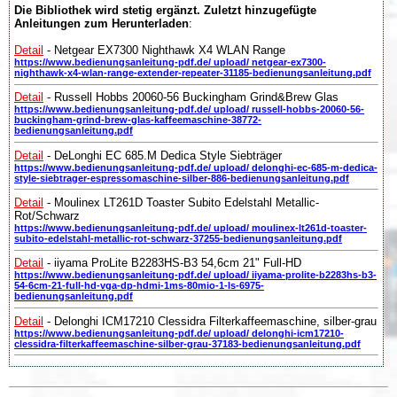
Die Bibliothek wird stetig ergänzt. Zuletzt hinzugefügte
Anleitungen zum Herunterladen
:
Detail
- Netgear EX7300 Nighthawk X4 WLAN Range
https://www.bedienungsanleitung-pdf.de/ upload/ netgear-ex7300-
nighthawk-x4-wlan-range-extender-repeater-31185-bedienungsanleitung.pdf
Detail
- Russell Hobbs 20060-56 Buckingham Grind&Brew Glas
https://www.bedienungsanleitung-pdf.de/ upload/ russell-hobbs-20060-56-
buckingham-grind-brew-glas-kaffeemaschine-38772-
bedienungsanleitung.pdf
Detail
- DeLonghi EC 685.M Dedica Style Siebträger
https://www.bedienungsanleitung-pdf.de/ upload/ delonghi-ec-685-m-dedica-
style-siebtrager-espressomaschine-silber-886-bedienungsanleitung.pdf
Detail
- Moulinex LT261D Toaster Subito Edelstahl Metallic-
Rot/Schwarz
https://www.bedienungsanleitung-pdf.de/ upload/ moulinex-lt261d-toaster-
subito-edelstahl-metallic-rot-schwarz-37255-bedienungsanleitung.pdf
Detail
- iiyama ProLite B2283HS-B3 54,6cm 21" Full-HD
https://www.bedienungsanleitung-pdf.de/ upload/ iiyama-prolite-b2283hs-b3-
54-6cm-21-full-hd-vga-dp-hdmi-1ms-80mio-1-ls-6975-
bedienungsanleitung.pdf
Detail
- Delonghi ICM17210 Clessidra Filterkaffeemaschine, silber-grau
https://www.bedienungsanleitung-pdf.de/ upload/ delonghi-icm17210-
clessidra-filterkaffeemaschine-silber-grau-37183-bedienungsanleitung.pdf